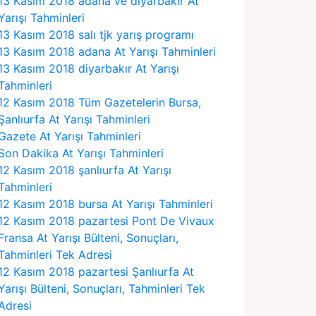
13 Kasım 2018 adana ve diyarbakır At
Yarışı Tahminleri
13 Kasım 2018 salı tjk yarış programı
13 Kasım 2018 adana At Yarışı Tahminleri
13 Kasım 2018 diyarbakır At Yarışı
Tahminleri
12 Kasım 2018 Tüm Gazetelerin Bursa,
Şanlıurfa At Yarışı Tahminleri
Gazete At Yarışı Tahminleri
Son Dakika At Yarışı Tahminleri
12 Kasım 2018 şanlıurfa At Yarışı
Tahminleri
12 Kasım 2018 bursa At Yarışı Tahminleri
12 Kasım 2018 pazartesi Pont De Vivaux
Fransa At Yarışı Bülteni, Sonuçları,
Tahminleri Tek Adresi
12 Kasım 2018 pazartesi Şanlıurfa At
Yarışı Bülteni, Sonuçları, Tahminleri Tek
Adresi