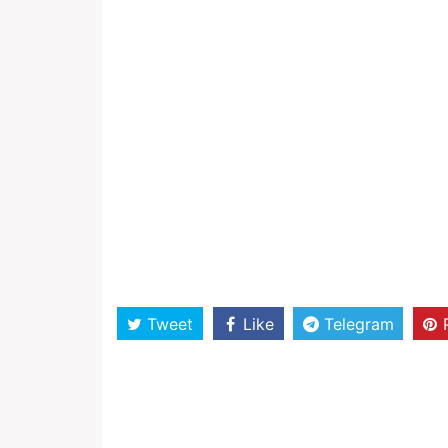
Tweet
Like
Telegram