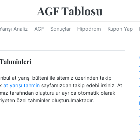
AGF Tablosu
Yarışı Analiz
AGF
Sonuçlar
Hipodrom
Kupon Yap
ı Tahminleri
ul at yarışı bülteni ile sitemiz üzerinden takip
ak
at yarışı tahmin
sayfamızdan takip edebilirsiniz. At
ımız tarafından oluşturulur ayrıca otomatik olarak
riyeten özel tahminler oluşturulmaktadır.