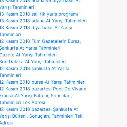
13 Kasım 2018 adana ve diyarbakır At
Yarışı Tahminleri
13 Kasım 2018 salı tjk yarış programı
13 Kasım 2018 adana At Yarışı Tahminleri
13 Kasım 2018 diyarbakır At Yarışı
Tahminleri
12 Kasım 2018 Tüm Gazetelerin Bursa,
Şanlıurfa At Yarışı Tahminleri
Gazete At Yarışı Tahminleri
Son Dakika At Yarışı Tahminleri
12 Kasım 2018 şanlıurfa At Yarışı
Tahminleri
12 Kasım 2018 bursa At Yarışı Tahminleri
12 Kasım 2018 pazartesi Pont De Vivaux
Fransa At Yarışı Bülteni, Sonuçları,
Tahminleri Tek Adresi
12 Kasım 2018 pazartesi Şanlıurfa At
Yarışı Bülteni, Sonuçları, Tahminleri Tek
Adresi