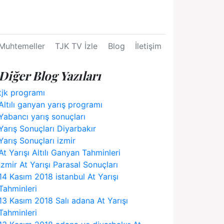
Muhtemeller
TJK TV İzle
Blog
İletişim
Diğer Blog Yazıları
tjk programı
Altılı ganyan yarış programı
Yabancı yarış sonuçları
Yarış Sonuçları Diyarbakır
Yarış Sonuçları izmir
At Yarışı Altılı Ganyan Tahminleri
izmir At Yarışı Parasal Sonuçları
14 Kasım 2018 istanbul At Yarışı
Tahminleri
13 Kasım 2018 Salı adana At Yarışı
Tahminleri