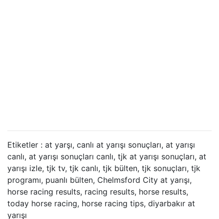
Etiketler : at yarşı, canlı at yarışı sonuçları, at yarışı
canlı, at yarışı sonuçları canlı, tjk at yarışı sonuçları, at
yarışı izle, tjk tv, tjk canlı, tjk bülten, tjk sonuçları, tjk
programı, puanlı bülten, Chelmsford City at yarışı,
horse racing results, racing results, horse results,
today horse racing, horse racing tips, diyarbakır at
yarışı