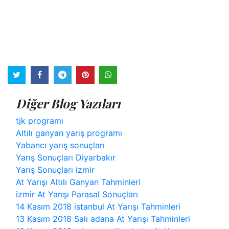
Diğer Blog Yazıları
tjk programı
Altılı ganyan yarış programı
Yabancı yarış sonuçları
Yarış Sonuçları Diyarbakır
Yarış Sonuçları izmir
At Yarışı Altılı Ganyan Tahminleri
izmir At Yarışı Parasal Sonuçları
14 Kasım 2018 istanbul At Yarışı Tahminleri
13 Kasım 2018 Salı adana At Yarışı Tahminleri