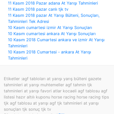
11 Kasım 2018 Pazar adana At Yarışı Tahminleri
11 Kasım 2018 pazar canlı tjk tv
11 Kasım 2018 pazar At Yarışı Bülteni, Sonuçları,
Tahminleri Tek Adresi
10 Kasım cumartesi izmir At Yarışı Sonuçları
10 Kasım cumartesi ankara At Yarışı Sonuçları
10 Kasım 2018 Cumartesi ankara ve izmir At Yarışı
Tahminleri
10 Kasım 2018 Cumartesi - ankara At Yarışı
Tahminleri
Etiketler :
agf tabloları at yarışı yarış bülteni gazete
tahminleri at yarışı muhtemeller agf tahmin tjk
tahminleri at yarışı favori atlar kocaeli agf tablosu agf
listesi hazır altılı kuponu horse racing horse racing tips
tjk agf tablosu at yarışı agf tjk tahminleri at yarışı
sonuçları tjk sonuç tjk tv