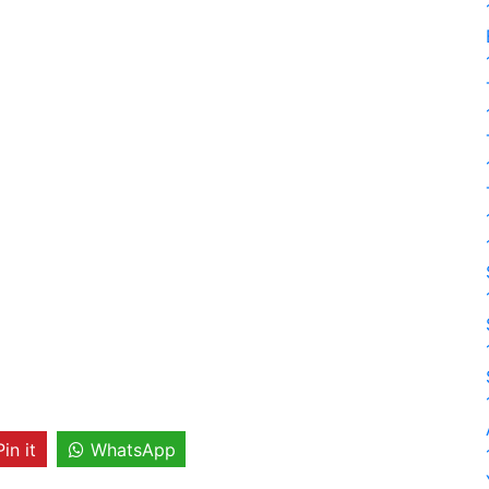
Pin it
WhatsApp