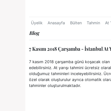
Üyelik
Anasayfa
Bülten
Tahmin
At 
Blog
7 Kasım 2018 Çarşamba - İstanbul At 
7 kasım 2018 çarşamba günü koşacak olan ist
edebilirsiniz. At yarışı tahmini ücretsiz olar
olduğumuz tahminleri inceleyebilirsiniz. Ücr
özel olarak oluşturulur ayrıca otomatik olar
tahminler oluşturulmaktadır.