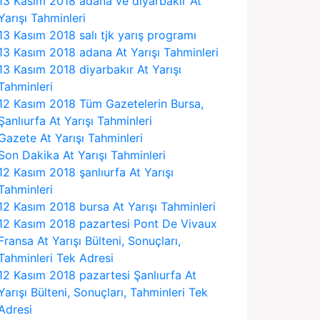
13 Kasım 2018 adana ve diyarbakır At
Yarışı Tahminleri
13 Kasım 2018 salı tjk yarış programı
13 Kasım 2018 adana At Yarışı Tahminleri
13 Kasım 2018 diyarbakır At Yarışı
Tahminleri
12 Kasım 2018 Tüm Gazetelerin Bursa,
Şanlıurfa At Yarışı Tahminleri
Gazete At Yarışı Tahminleri
Son Dakika At Yarışı Tahminleri
12 Kasım 2018 şanlıurfa At Yarışı
Tahminleri
12 Kasım 2018 bursa At Yarışı Tahminleri
12 Kasım 2018 pazartesi Pont De Vivaux
Fransa At Yarışı Bülteni, Sonuçları,
Tahminleri Tek Adresi
12 Kasım 2018 pazartesi Şanlıurfa At
Yarışı Bülteni, Sonuçları, Tahminleri Tek
Adresi