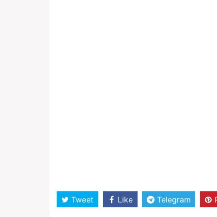
Tweet
Like
Telegram