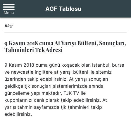
AGF Tablosu
Blog
9 Kasım 2018 cuma At Yarışı Bülteni, Sonuçları,
Tahminleri Tek Adresi
9 Kasım 2018 cuma günü koşacak olan istanbul, bursa
ve newcastle ingiltere at yarışı bülteni ile sitemiz
üzerinden takip edebilirsiniz. At yarışı sonuçları
geldikçe tjk sonuçları sistemlerimizde anında
güncelleme yapılmaktadır. TJK TV ile
kuponlarınızı canlı olarak takip edebilirsiniz. At
yarışı tahmin sayfamızda tjk tahminleri takip
edebilirsiniz.