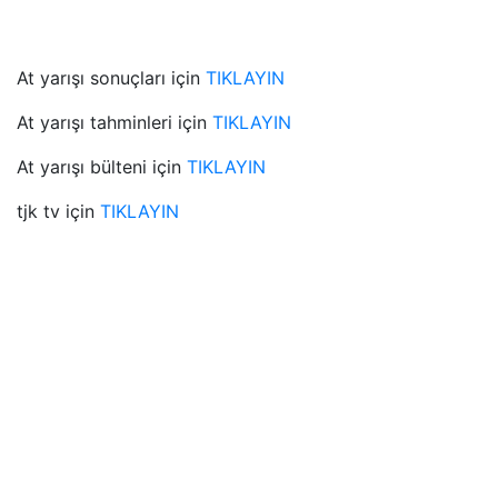
At yarışı sonuçları için
TIKLAYIN
At yarışı tahminleri için
TIKLAYIN
At yarışı bülteni için
TIKLAYIN
tjk tv için
TIKLAYIN