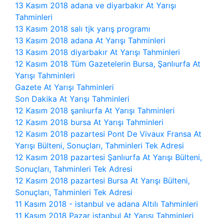
13 Kasım 2018 adana ve diyarbakır At Yarışı
Tahminleri
13 Kasım 2018 salı tjk yarış programı
13 Kasım 2018 adana At Yarışı Tahminleri
13 Kasım 2018 diyarbakır At Yarışı Tahminleri
12 Kasım 2018 Tüm Gazetelerin Bursa, Şanlıurfa At
Yarışı Tahminleri
Gazete At Yarışı Tahminleri
Son Dakika At Yarışı Tahminleri
12 Kasım 2018 şanlıurfa At Yarışı Tahminleri
12 Kasım 2018 bursa At Yarışı Tahminleri
12 Kasım 2018 pazartesi Pont De Vivaux Fransa At
Yarışı Bülteni, Sonuçları, Tahminleri Tek Adresi
12 Kasım 2018 pazartesi Şanlıurfa At Yarışı Bülteni,
Sonuçları, Tahminleri Tek Adresi
12 Kasım 2018 pazartesi Bursa At Yarışı Bülteni,
Sonuçları, Tahminleri Tek Adresi
11 Kasım 2018 - istanbul ve adana Altılı Tahminleri
11 Kasım 2018 Pazar istanbul At Yarışı Tahminleri