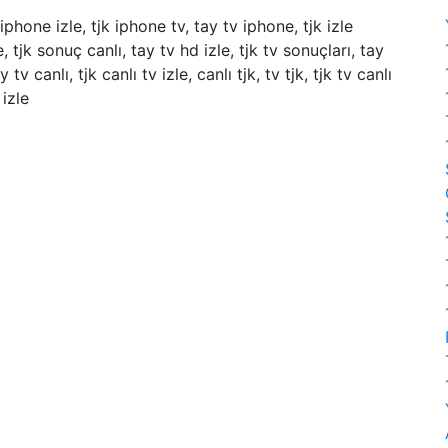
tv iphone izle, tjk iphone tv, tay tv iphone, tjk izle
, tjk sonuç canlı, tay tv hd izle, tjk tv sonuçları, tay
y tv canlı, tjk canlı tv izle, canlı tjk, tv tjk, tjk tv canlı
 izle