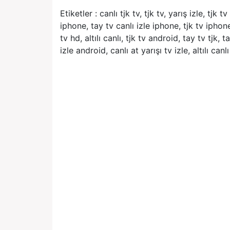
Etiketler : canlı tjk tv, tjk tv, yarış izle, tjk 
iphone, tay tv canlı izle iphone, tjk tv iphone
tv hd, altılı canlı, tjk tv android, tay tv tjk, ta
izle android, canlı at yarışı tv izle, altılı canlı