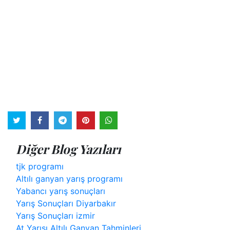
Diğer Blog Yazıları
tjk programı
Altılı ganyan yarış programı
Yabancı yarış sonuçları
Yarış Sonuçları Diyarbakır
Yarış Sonuçları izmir
At Yarışı Altılı Ganyan Tahminleri