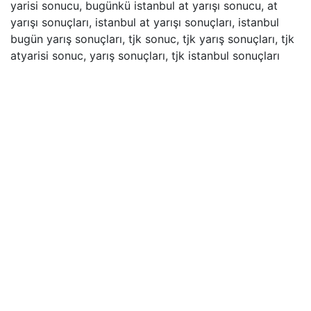
yarisi sonucu, bugünkü istanbul at yarışı sonucu, at
yarışı sonuçları, istanbul at yarışı sonuçları, istanbul
bugün yarış sonuçları, tjk sonuc, tjk yarış sonuçları, tjk
atyarisi sonuc, yarış sonuçları, tjk istanbul sonuçları