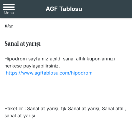
AGF Tablosu
Blog
Sanal at yarışı
Hipodrom sayfamız açıldı sanal altılı kuponlarınızı
herkese paylaşabilirsiniz.
https://www.agftablosu.com/hipodrom
Etiketler : Sanal at yarışı, tjk Sanal at yarışı, Sanal altılı,
sanal at yarışı