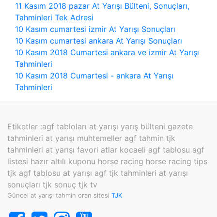
11 Kasım 2018 pazar At Yarışı Bülteni, Sonuçları,
Tahminleri Tek Adresi
10 Kasım cumartesi izmir At Yarışı Sonuçları
10 Kasım cumartesi ankara At Yarışı Sonuçları
10 Kasım 2018 Cumartesi ankara ve izmir At Yarışı
Tahminleri
10 Kasım 2018 Cumartesi - ankara At Yarışı
Tahminleri
Etiketler :
agf tabloları at yarışı yarış bülteni gazete
tahminleri at yarışı muhtemeller agf tahmin tjk
tahminleri at yarışı favori atlar kocaeli agf tablosu agf
listesi hazır altılı kuponu horse racing horse racing tips
tjk agf tablosu at yarışı agf tjk tahminleri at yarışı
sonuçları tjk sonuç tjk tv
Güncel at yarışı tahmin oran sitesi
TJK