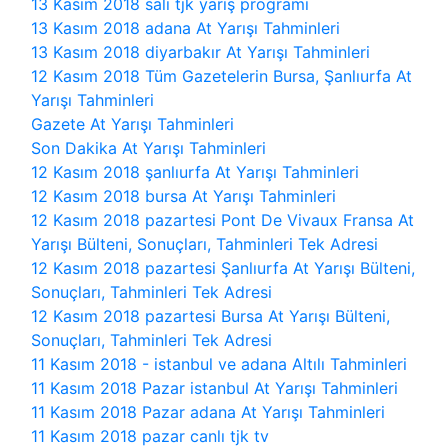
13 Kasım 2018 salı tjk yarış programı
13 Kasım 2018 adana At Yarışı Tahminleri
13 Kasım 2018 diyarbakır At Yarışı Tahminleri
12 Kasım 2018 Tüm Gazetelerin Bursa, Şanlıurfa At
Yarışı Tahminleri
Gazete At Yarışı Tahminleri
Son Dakika At Yarışı Tahminleri
12 Kasım 2018 şanlıurfa At Yarışı Tahminleri
12 Kasım 2018 bursa At Yarışı Tahminleri
12 Kasım 2018 pazartesi Pont De Vivaux Fransa At
Yarışı Bülteni, Sonuçları, Tahminleri Tek Adresi
12 Kasım 2018 pazartesi Şanlıurfa At Yarışı Bülteni,
Sonuçları, Tahminleri Tek Adresi
12 Kasım 2018 pazartesi Bursa At Yarışı Bülteni,
Sonuçları, Tahminleri Tek Adresi
11 Kasım 2018 - istanbul ve adana Altılı Tahminleri
11 Kasım 2018 Pazar istanbul At Yarışı Tahminleri
11 Kasım 2018 Pazar adana At Yarışı Tahminleri
11 Kasım 2018 pazar canlı tjk tv