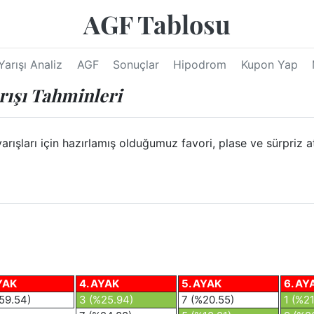
AGF Tablosu
Yarışı Analiz
AGF
Sonuçlar
Hipodrom
Kupon Yap
rışı Tahminleri
ları için hazırlamış olduğumuz favori, plase ve sürpriz at y
YAK
4. AYAK
5. AYAK
6. AY
59.54)
3 (%25.94)
7 (%20.55)
1 (%21