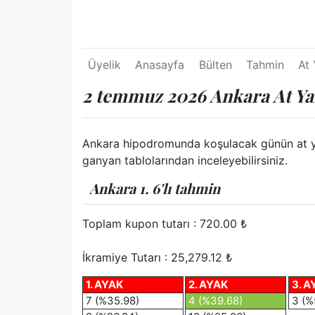
Üyelik
Anasayfa
Bülten
Tahmin
At 
2 temmuz 2026 Ankara At Ya
Ankara hipodromunda koşulacak günün at yarış
ganyan tablolarından inceleyebilirsiniz.
Ankara 1. 6'lı tahmin
Toplam kupon tutarı :
720.00
₺
İkramiye Tutarı : 25,279.12 ₺
1. AYAK
2. AYAK
3. A
7 (%35.98)
4 (%39.68)
3 (%