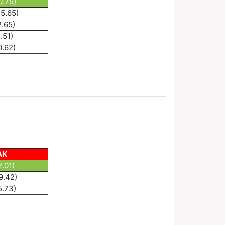
0.75)
15.65)
2.65)
.51)
0.62)
AK
2.01)
9.42)
5.73)