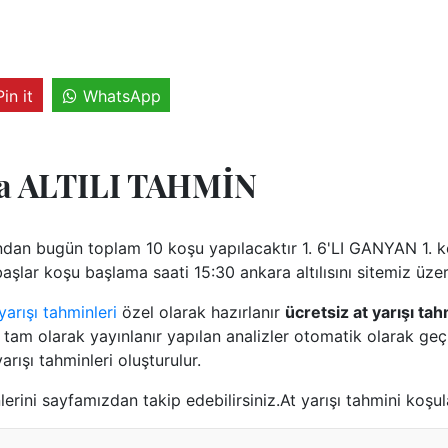
Pin it
WhatsApp
a ALTILI TAHMİN
an bugün toplam 10 koşu yapılacaktır 1. 6'LI GANYAN 1. ko
şlar koşu başlama saati 15:30 ankara altılısını sitemiz üzeri
arışı tahminleri
özel olarak hazırlanır
ücretsiz at yarışı tah
tam olarak yayınlanır yapılan analizler otomatik olarak geçm
arışı tahminleri oluşturulur.
erini sayfamızdan takip edebilirsiniz.At yarışı tahmini koşul