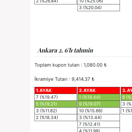
2 (%26.84)
10 (%25.06)
3 (%20.04)
Ankara 2. 6'lı tahmin
Toplam kupon tutarı :
1,080.00
₺
İkramiye Tutarı : 9,414.37 ₺
1. AYAK
2. AYAK
3. A
7 (%19.47)
1 (%19.44)
6 (%
5 (%19.21)
9 (%19.07)
3 (%
3 (%11.82)
10 (%15.66)
1 (%
2 (%18.34)
3 (%13.44)
7 (%12.41)
4 (%11.98)