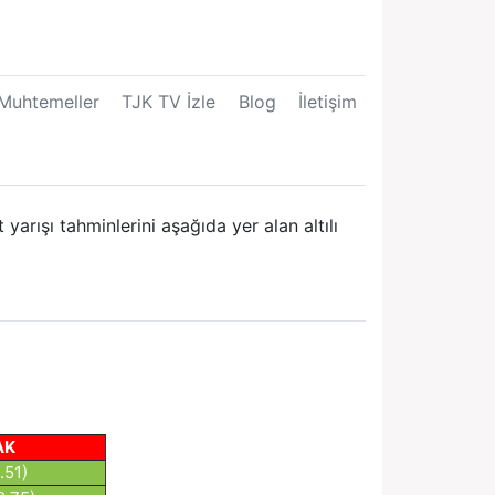
Muhtemeller
TJK TV İzle
Blog
İletişim
arışı tahminlerini aşağıda yer alan altılı
AK
.51)