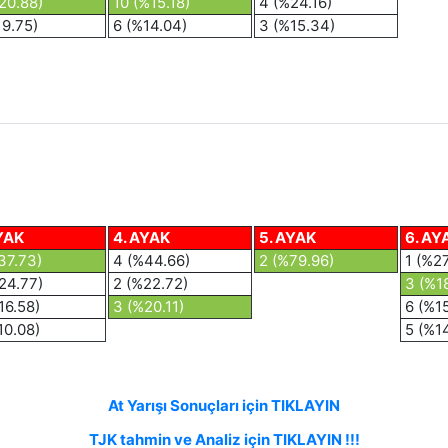
20.88)
10 (%15.18)
4 (%24.16)
19.75)
6 (%14.04)
3 (%15.34)
YAK
4. AYAK
5. AYAK
6. AY
37.73)
4 (%44.66)
2 (%79.96)
1 (%2
24.77)
2 (%22.72)
3 (%1
16.58)
3 (%20.11)
6 (%1
10.08)
5 (%1
At Yarışı Sonuçları için TIKLAYIN
TJK tahmin ve Analiz için TIKLAYIN !!!