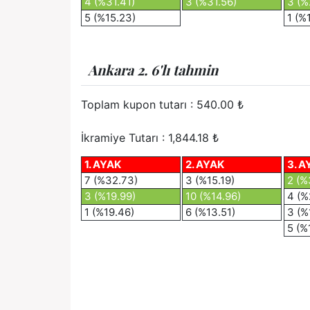
4 (%31.41)
3 (%31.56)
3 (%
5 (%15.23)
1 (%
Ankara 2. 6'lı tahmin
Toplam kupon tutarı :
540.00
₺
İkramiye Tutarı : 1,844.18 ₺
1. AYAK
2. AYAK
3. A
7 (%32.73)
3 (%15.19)
2 (%
3 (%19.99)
10 (%14.96)
4 (%
1 (%19.46)
6 (%13.51)
3 (%
5 (%