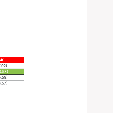
AK
7.92)
8.53)
5.59)
4.57)