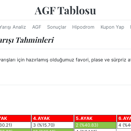
AGF Tablosu
Yarışı Analiz
AGF
Sonuçlar
Hipodrom
Kupon Yap
arışı Tahminleri
ları için hazırlamış olduğumuz favori, plase ve sürpriz at y
YAK
4. AYAK
5. AYAK
6. AY
30.21)
3 (%15.70)
2 (%40.83)
4 (%4