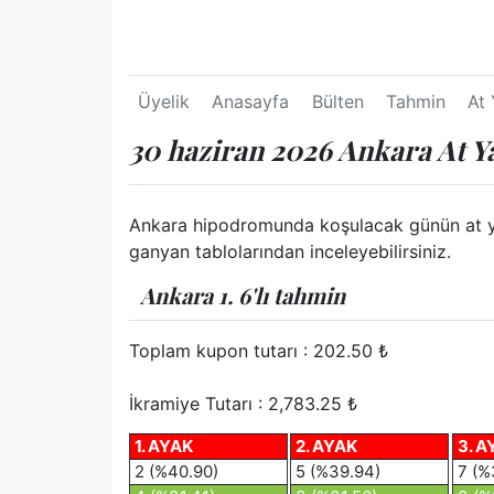
Üyelik
Anasayfa
Bülten
Tahmin
At 
30 haziran 2026 Ankara At Y
Ankara hipodromunda koşulacak günün at yarış
ganyan tablolarından inceleyebilirsiniz.
Ankara 1. 6'lı tahmin
Toplam kupon tutarı :
202.50
₺
İkramiye Tutarı : 2,783.25 ₺
1. AYAK
2. AYAK
3. A
2 (%40.90)
5 (%39.94)
7 (%