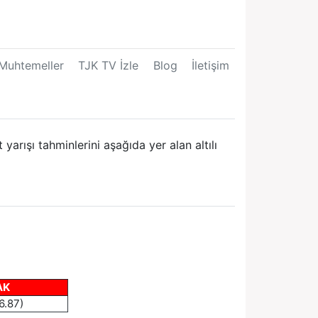
Muhtemeller
TJK TV İzle
Blog
İletişim
arışı tahminlerini aşağıda yer alan altılı
AK
6.87)