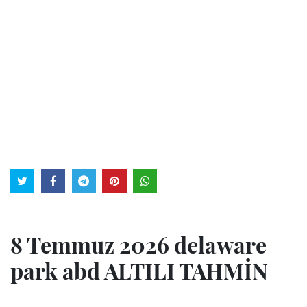
8 Temmuz 2026 delaware
park abd ALTILI TAHMİN