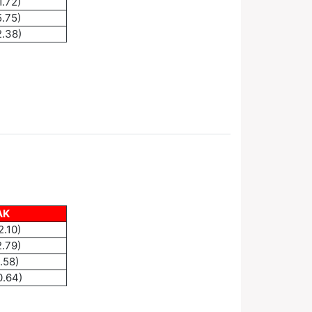
1.72)
5.75)
2.38)
AK
2.10)
2.79)
.58)
0.64)