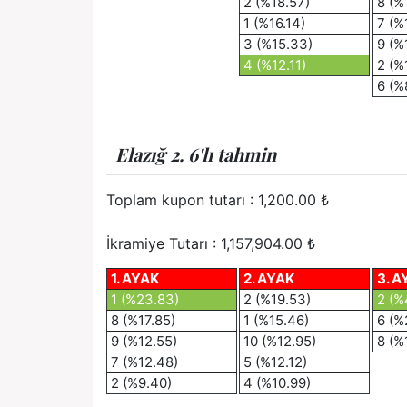
2 (%18.57)
8 (%
1 (%16.14)
7 (%
3 (%15.33)
9 (%
4 (%12.11)
2 (%
6 (%
Elazığ 2. 6'lı tahmin
Toplam kupon tutarı :
1,200.00
₺
İkramiye Tutarı : 1,157,904.00 ₺
1. AYAK
2. AYAK
3. A
1 (%23.83)
2 (%19.53)
2 (%
8 (%17.85)
1 (%15.46)
6 (%
9 (%12.55)
10 (%12.95)
8 (%
7 (%12.48)
5 (%12.12)
2 (%9.40)
4 (%10.99)