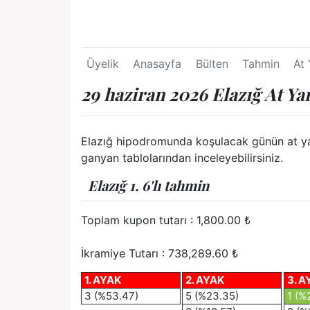
Üyelik
Anasayfa
Bülten
Tahmin
At 
29 haziran 2026 Elazığ At Ya
Elazığ hipodromunda koşulacak günün at yarış
ganyan tablolarından inceleyebilirsiniz.
Elazığ 1. 6'lı tahmin
Toplam kupon tutarı :
1,800.00
₺
İkramiye Tutarı : 738,289.60 ₺
1. AYAK
2. AYAK
3. A
3 (%53.47)
5 (%23.35)
1 (%