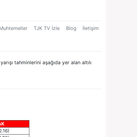
Muhtemeller
TJK TV İzle
Blog
İletişim
rışı tahminlerini aşağıda yer alan altılı
AK
2.16)