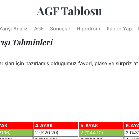
AGF Tablosu
Yarışı Analiz
AGF
Sonuçlar
Hipodrom
Kupon Yap
rışı Tahminleri
ları için hazırlamış olduğumuz favori, plase ve sürpriz at ya
YAK
4. AYAK
5. AYAK
6. AY
21.16)
2 (%20.20)
2 (%44.10)
2 (%3