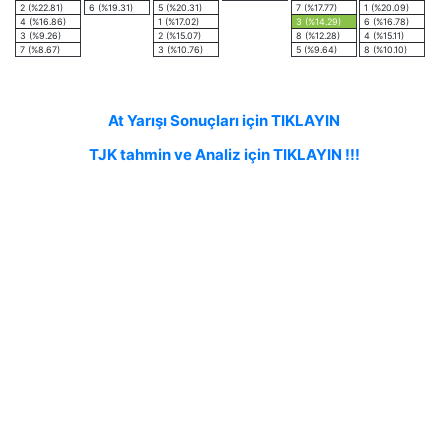
2 (%22.81)
6 (%19.31)
5 (%20.31)
7 (%17.77)
1 (%20.09)
4 (%16.86)
1 (%17.02)
3 (%14.29)
6 (%16.78)
3 (%9.26)
2 (%15.07)
8 (%12.28)
4 (%15.11)
7 (%8.67)
3 (%10.76)
5 (%9.64)
8 (%10.10)
At Yarışı Sonuçları için TIKLAYIN
TJK tahmin ve Analiz için TIKLAYIN !!!