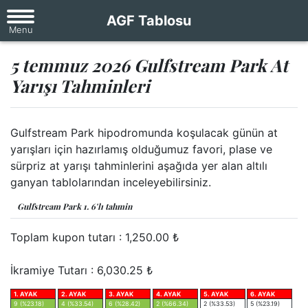
AGF Tablosu
5 temmuz 2026 Gulfstream Park At
Yarışı Tahminleri
Gulfstream Park hipodromunda koşulacak günün at
yarışları için hazırlamış olduğumuz favori, plase ve
sürpriz at yarışı tahminlerini aşağıda yer alan altılı
ganyan tablolarından inceleyebilirsiniz.
Gulfstream Park 1. 6'lı tahmin
Toplam kupon tutarı :
1,250.00
₺
İkramiye Tutarı : 6,030.25 ₺
1. AYAK
2. AYAK
3. AYAK
4. AYAK
5. AYAK
6. AYAK
9 (%23.18)
4 (%33.54)
6 (%28.42)
2 (%66.34)
2 (%33.53)
5 (%23.19)