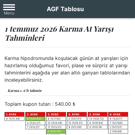
AGF Tablosu
1 temmuz 2026 Karma At Yarışı
Tahminleri
Karma hipodromunda koşulacak günün at yarışları için
hazırlamış olduğumuz favori, plase ve sürpriz at yarışı
tahminlerini aşağıda yer alan altılı ganyan tablolarından
inceleyebilirsiniz.
Karma 1. 6'lı tahmin
Toplam kupon tutarı :
540.00
₺
1. AYAK
2. AYAK
3. AYAK
4. AYAK
5. AYAK
6. AYAK
4 (%70.48)
9 (%44.80)
6 (%17.53)
2 (%47.01)
13 (%25.72)
6 (%22.17)
4 (%22.37)
12 (%14.49)
12 (%19.31)
4 (%19.94)
7 (%17.66)
7 (%12.27)
11 (%13.01)
9 (%11.09)
3 (%15.74)
1 (%17.01)
4 (%11.73)
2 (%8.68)