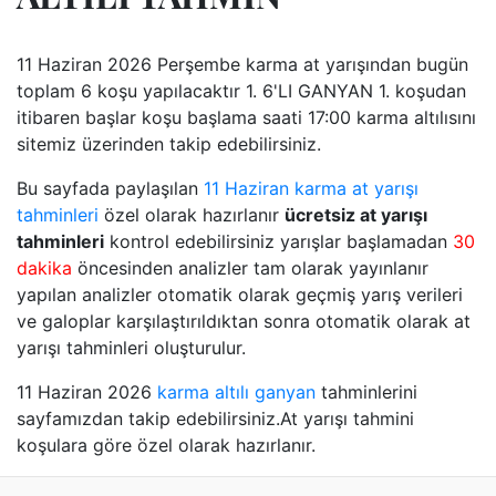
11 Haziran 2026 Perşembe karma at yarışından bugün
toplam 6 koşu yapılacaktır 1. 6'LI GANYAN 1. koşudan
itibaren başlar koşu başlama saati 17:00 karma altılısını
sitemiz üzerinden takip edebilirsiniz.
Bu sayfada paylaşılan
11 Haziran karma at yarışı
tahminleri
özel olarak hazırlanır
ücretsiz at yarışı
tahminleri
kontrol edebilirsiniz yarışlar başlamadan
30
dakika
öncesinden analizler tam olarak yayınlanır
yapılan analizler otomatik olarak geçmiş yarış verileri
ve galoplar karşılaştırıldıktan sonra otomatik olarak at
yarışı tahminleri oluşturulur.
11 Haziran 2026
karma altılı ganyan
tahminlerini
sayfamızdan takip edebilirsiniz.At yarışı tahmini
koşulara göre özel olarak hazırlanır.