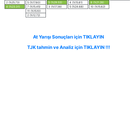
2 (%25.73)
5 (%17.60)
5 (%29.53)
4 (%15.81)
8 (%21.28)
4 (%23.31)
7 (%15.45)
3 (%17.38)
5 (%24.68)
10 (%15.62)
11 (%15.10)
2 (%12.72)
At Yarışı Sonuçları için TIKLAYIN
TJK tahmin ve Analiz için TIKLAYIN !!!