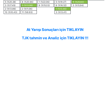
5 (%20.28)
8 (%20.66)
1 (%22.06)
5 (%19.27)
9 (%25.60)
3 (%17.45)
5 (%13.96)
6 (%15.03)
6 (%16.52)
3 (%15.94)
2 (%13.86)
2 (%11.06)
1 (%13.46)
10 (%10.43)
11 (%9.93)
3 (%13.41)
At Yarışı Sonuçları için TIKLAYIN
TJK tahmin ve Analiz için TIKLAYIN !!!