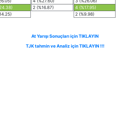
26.05)
4 (%27.60)
3 (%26.06)
24.38)
2 (%16.87)
4 (%17.95)
14.25)
2 (%9.98)
At Yarışı Sonuçları için TIKLAYIN
TJK tahmin ve Analiz için TIKLAYIN !!!