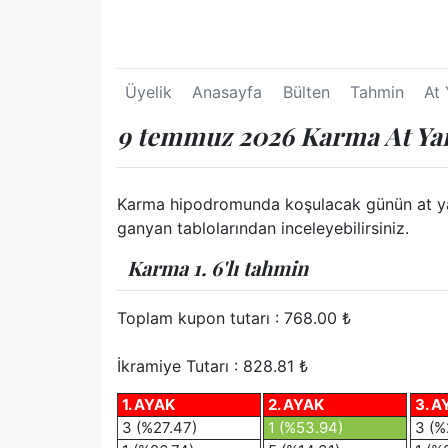
Üyelik
Anasayfa
Bülten
Tahmin
At 
9 temmuz 2026 Karma At Yar
Karma hipodromunda koşulacak günün at yarışl
ganyan tablolarından inceleyebilirsiniz.
Karma 1. 6'lı tahmin
Toplam kupon tutarı :
768.00
₺
İkramiye Tutarı : 828.81 ₺
1. AYAK
2. AYAK
3. A
3 (%27.47)
1 (%53.94)
3 (%