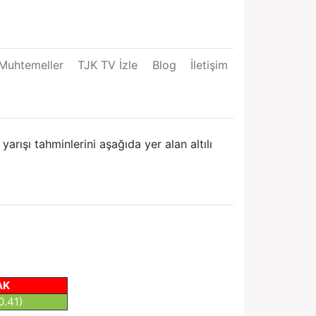
Muhtemeller
TJK TV İzle
Blog
İletişim
rışı tahminlerini aşağıda yer alan altılı
AK
0.41)