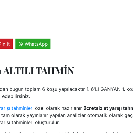
Pin it
WhatsApp
a ALTILI TAHMİN
n bugün toplam 6 koşu yapılacaktır 1. 6'LI GANYAN 1. koş
 edebilirsiniz.
rışı tahminleri
özel olarak hazırlanır
ücretsiz at yarışı tah
tam olarak yayınlanır yapılan analizler otomatik olarak geçm
arışı tahminleri oluşturulur.