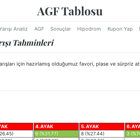
AGF Tablosu
Yarışı Analiz
AGF
Sonuçlar
Hipodrom
Kupon Yap
ışı Tahminleri
arı için hazırlamış olduğumuz favori, plase ve sürpriz at ya
YAK
4. AYAK
5. AYAK
6. AY
26.45)
6 (%31.77)
8 (%27.44)
3 (%7