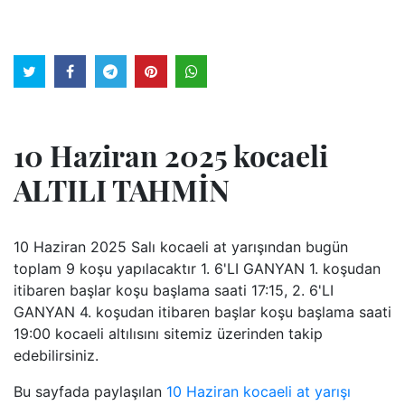
10 Haziran 2025 kocaeli
ALTILI TAHMİN
10 Haziran 2025 Salı kocaeli at yarışından bugün
toplam 9 koşu yapılacaktır 1. 6'LI GANYAN 1. koşudan
itibaren başlar koşu başlama saati 17:15, 2. 6'LI
GANYAN 4. koşudan itibaren başlar koşu başlama saati
19:00 kocaeli altılısını sitemiz üzerinden takip
edebilirsiniz.
Bu sayfada paylaşılan
10 Haziran kocaeli at yarışı