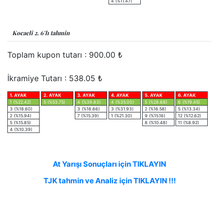
4 (%11.47)
Kocaeli 2. 6'lı tahmin
Toplam kupon tutarı :
900.00
₺
İkramiye Tutarı : 538.05 ₺
1. AYAK
2. AYAK
3. AYAK
4. AYAK
5. AYAK
6. AYAK
1 (%22.42)
5 (%53.75)
4 (%39.83)
4 (%35.00)
5 (%28.88)
6 (%19.45)
3 (%18.60)
3 (%18.66)
3 (%31.93)
2 (%16.58)
5 (%13.34)
2 (%15.94)
7 (%15.39)
1 (%21.30)
9 (%15.16)
12 (%12.62)
5 (%15.85)
8 (%10.48)
11 (%8.92)
4 (%10.39)
At Yarışı Sonuçları için TIKLAYIN
TJK tahmin ve Analiz için TIKLAYIN !!!