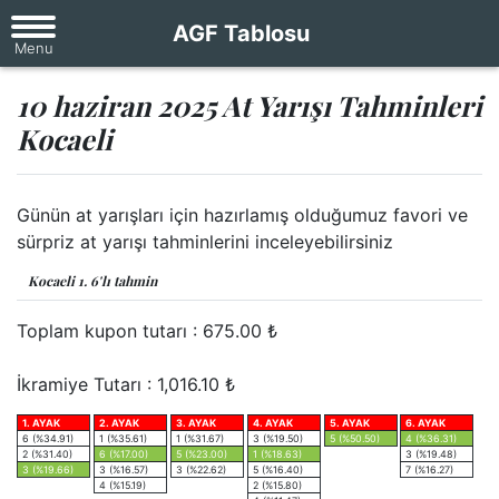
AGF Tablosu
10 haziran 2025 At Yarışı Tahminleri
Kocaeli
Günün at yarışları için hazırlamış olduğumuz favori ve
sürpriz at yarışı tahminlerini inceleyebilirsiniz
Kocaeli 1. 6'lı tahmin
Toplam kupon tutarı :
675.00
₺
İkramiye Tutarı : 1,016.10 ₺
1. AYAK
2. AYAK
3. AYAK
4. AYAK
5. AYAK
6. AYAK
6 (%34.91)
1 (%35.61)
1 (%31.67)
3 (%19.50)
5 (%50.50)
4 (%36.31)
2 (%31.40)
6 (%17.00)
5 (%23.00)
1 (%18.63)
3 (%19.48)
3 (%19.66)
3 (%16.57)
3 (%22.62)
5 (%16.40)
7 (%16.27)
4 (%15.19)
2 (%15.80)