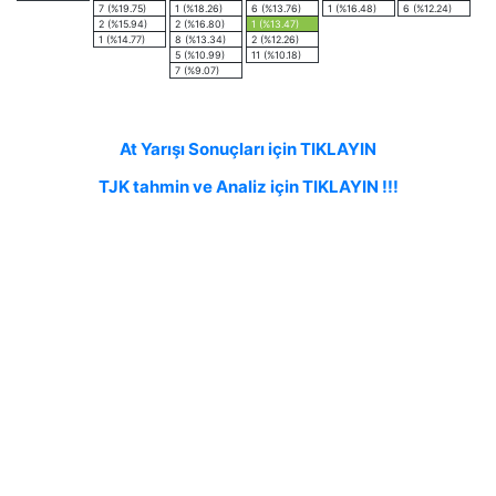
7 (%19.75)
1 (%18.26)
6 (%13.76)
1 (%16.48)
6 (%12.24)
2 (%15.94)
2 (%16.80)
1 (%13.47)
1 (%14.77)
8 (%13.34)
2 (%12.26)
5 (%10.99)
11 (%10.18)
7 (%9.07)
At Yarışı Sonuçları için TIKLAYIN
TJK tahmin ve Analiz için TIKLAYIN !!!