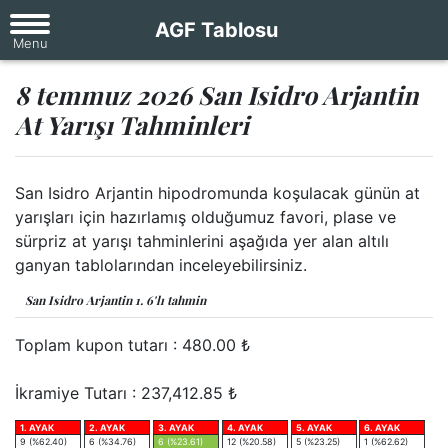
AGF Tablosu
8 temmuz 2026 San Isidro Arjantin
At Yarışı Tahminleri
San Isidro Arjantin hipodromunda koşulacak günün at
yarışları için hazırlamış olduğumuz favori, plase ve
sürpriz at yarışı tahminlerini aşağıda yer alan altılı
ganyan tablolarından inceleyebilirsiniz.
San Isidro Arjantin 1. 6'lı tahmin
Toplam kupon tutarı :
480.00
₺
İkramiye Tutarı : 237,412.85 ₺
1. AYAK
2. AYAK
3. AYAK
4. AYAK
5. AYAK
6. AYAK
9 (%62.40)
6 (%34.76)
6 (%23.61)
12 (%20.58)
5 (%23.25)
1 (%62.62)