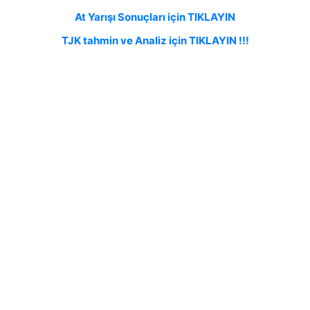
At Yarışı Sonuçları için TIKLAYIN
TJK tahmin ve Analiz için TIKLAYIN !!!