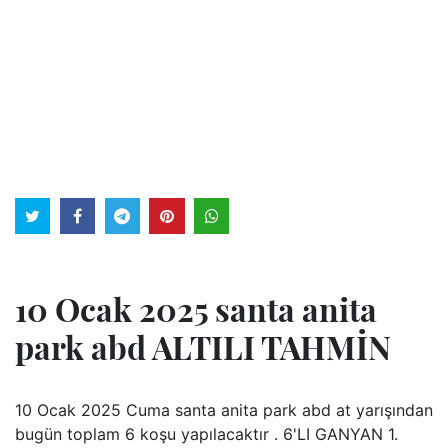
10 Ocak 2025 santa anita
park abd ALTILI TAHMİN
10 Ocak 2025 Cuma santa anita park abd at yarışından
bugün toplam 6 koşu yapılacaktır . 6'LI GANYAN 1.