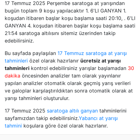
17 Temmuz 2025 Perşembe saratoga at yarışından
bugün toplam 9 koşu yapılacaktır 1. 6'LI GANYAN 1.
koşudan itibaren başlar koşu başlama saati 20:10, . 6'LI
GANYAN 4. koşudan itibaren başlar koşu başlama saati
21:54 saratoga altılısını sitemiz üzerinden takip
edebilirsiniz.
Bu sayfada paylaşılan
17 Temmuz saratoga at yarışı
tahminleri
özel olarak hazırlanır
ücretsiz at yarışı
tahminleri
kontrol edebilirsiniz yarışlar başlamadan
30
dakika
öncesinden analizler tam olarak yayınlanır
yapılan analizler otomatik olarak geçmiş yarış verileri
ve galoplar karşılaştırıldıktan sonra otomatik olarak at
yarışı tahminleri oluşturulur.
17 Temmuz 2025
saratoga altılı ganyan
tahminlerini
sayfamızdan takip edebilirsiniz.
Yabancı at yarışı
tahmini
koşulara göre özel olarak hazırlanır.