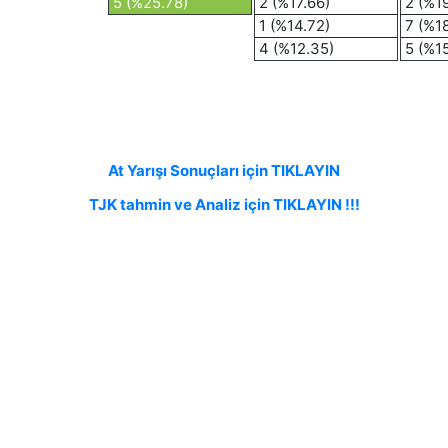
5 (%25.78)
2 (%17.66)
2 (%1
1 (%14.72)
7 (%1
4 (%12.35)
5 (%1
At Yarışı Sonuçları için TIKLAYIN
TJK tahmin ve Analiz için TIKLAYIN !!!