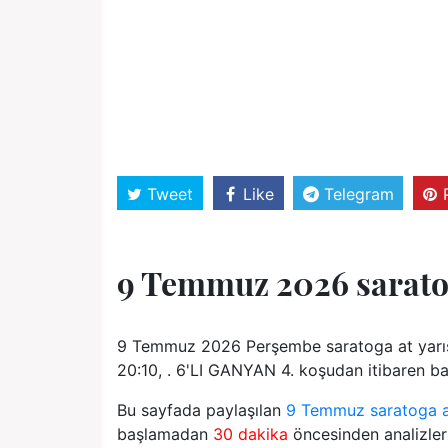
Tweet
Like
Telegram
9 Temmuz 2026 sarat
9 Temmuz 2026 Perşembe saratoga at yarışı
20:10, . 6'LI GANYAN 4. koşudan itibaren baş
Bu sayfada paylaşılan
9 Temmuz saratoga at
başlamadan
30 dakika
öncesinden analizler 