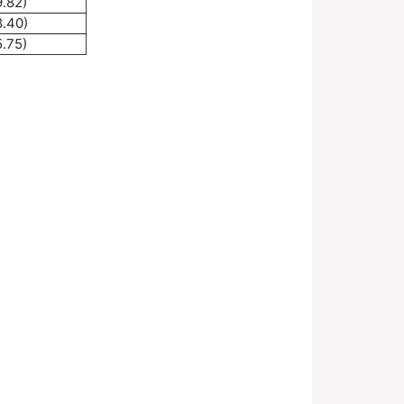
9.82)
8.40)
5.75)