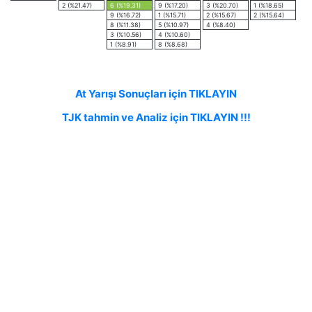
2 (%21.47)
6 (%19.31)
9 (%17.20)
3 (%20.70)
1 (%18.65)
9 (%16.72)
1 (%15.71)
2 (%15.67)
2 (%15.64)
8 (%11.38)
5 (%10.97)
4 (%8.40)
3 (%10.56)
4 (%10.60)
1 (%8.91)
8 (%8.68)
At Yarışı Sonuçları için TIKLAYIN
TJK tahmin ve Analiz için TIKLAYIN !!!