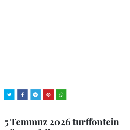
5 Temmuz 2026 turffontein