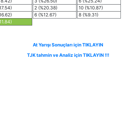
18.42)
3 (%26.50)
6 (%25.24)
17.54)
2 (%20.38)
10 (%10.87)
16.62)
6 (%12.67)
8 (%9.31)
11.84)
At Yarışı Sonuçları için TIKLAYIN
TJK tahmin ve Analiz için TIKLAYIN !!!