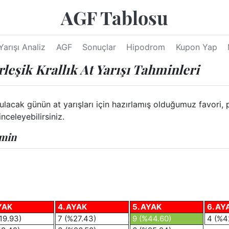
AGF Tablosu
Yarışı Analiz
AGF
Sonuçlar
Hipodrom
Kupon Yap
leşik Krallık At Yarışı Tahminleri
acak günün at yarışları için hazırlamış olduğumuz favori, pl
nceleyebilirsiniz.
hmin
YAK
4. AYAK
5. AYAK
6. AY
19.93)
7 (%27.43)
9 (%44.60)
4 (%4