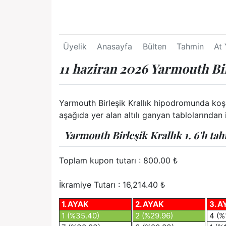
Üyelik
Anasayfa
Bülten
Tahmin
At 
11 haziran 2026 Yarmouth Bir
Yarmouth Birleşik Krallık hipodromunda koşul
aşağıda yer alan altılı ganyan tablolarından i
Yarmouth Birleşik Krallık 1. 6'lı ta
Toplam kupon tutarı :
800.00
₺
İkramiye Tutarı : 16,214.40 ₺
1. AYAK
2. AYAK
3. A
1 (%35.40)
2 (%29.96)
4 (%