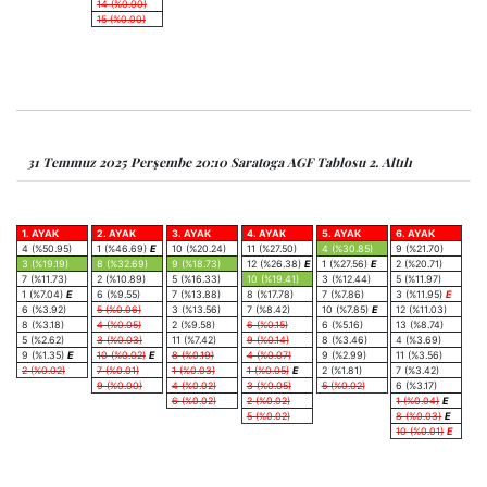
14 (%0.00)
15 (%0.00)
31 Temmuz 2025 Perşembe 20:10 Saratoga AGF Tablosu 2. Altılı
1. AYAK
2. AYAK
3. AYAK
4. AYAK
5. AYAK
6. AYAK
4 (%50.95)
1 (%46.69)
E
10 (%20.24)
11 (%27.50)
4 (%30.85)
9 (%21.70)
3 (%19.19)
8 (%32.69)
9 (%18.73)
12 (%26.38)
E
1 (%27.56)
E
2 (%20.71)
7 (%11.73)
2 (%10.89)
5 (%16.33)
10 (%19.41)
3 (%12.44)
5 (%11.97)
1 (%7.04)
E
6 (%9.55)
7 (%13.88)
8 (%17.78)
7 (%7.86)
3 (%11.95)
E
6 (%3.92)
5 (%0.06)
3 (%13.56)
7 (%8.42)
10 (%7.85)
E
12 (%11.03)
8 (%3.18)
4 (%0.05)
2 (%9.58)
6 (%0.15)
6 (%5.16)
13 (%8.74)
5 (%2.62)
3 (%0.03)
11 (%7.42)
9 (%0.14)
8 (%3.46)
4 (%3.69)
9 (%1.35)
E
10 (%0.02)
E
8 (%0.19)
4 (%0.07)
9 (%2.99)
11 (%3.56)
2 (%0.02)
7 (%0.01)
1 (%0.03)
1 (%0.05)
E
2 (%1.81)
7 (%3.42)
9 (%0.00)
4 (%0.02)
3 (%0.05)
5 (%0.02)
6 (%3.17)
6 (%0.02)
2 (%0.02)
1 (%0.04)
E
5 (%0.02)
8 (%0.03)
E
10 (%0.01)
E