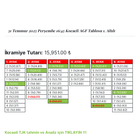
31 Temmuz 2025 Perşembe 16:45 Kocaeli AGF Tablosu 1. Altılı
İkramiye Tutarı:
15,951.00 ₺
1. AYAK
2. AYAK
3. AYAK
4. AYAK
5. AYAK
6. AYAK
2 (%30.87)
3 (%24.85)
1 (%79.93)
3 (%33.92)
4 (%20.61)
4 (%31.08)
7 (%25.09)
1 (%24.12)
4 (%6.74)
1 (%24.66)
5 (%17.31)
10 (%21.67)
3 (%15.56)
5 (%20.89)
3 (%5.73)
4 (%21.47)
9 (%13.40)
9 (%15.12)
1 (%12.14)
6 (%16.49)
5 (%3.79)
5 (%17.29)
7 (%12.45)
1 (%9.25)
8 (%5.10)
2 (%6.56)
9 (%1.27)
2 (%2.66)
1 (%10.41)
5 (%9.06)
5 (%2.75)
4 (%5.53)
2 (%0.98)
2 (%8.18)
2 (%5.39)
11 (%2.51)
8 (%0.79)
8 (%0.90)
3 (%7.62)
8 (%2.68)
6 (%2.05)
7 (%0.77)
7 (%0.36)
8 (%7.30)
3 (%2.59)
9 (%1.57)
6 (%0.31)
10 (%1.43)
7 (%1.41)
4 (%1.37)
6 (%1.31)
6 (%0.93)
10 (%0.99)
11 (%0.82)
Kocaeli TJK tahmin ve Analiz için TIKLAYIN !!!