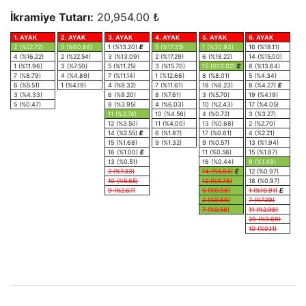
İkramiye Tutarı:
20,954.00 ₺
1. AYAK
2. AYAK
3. AYAK
4. AYAK
5. AYAK
6. AYAK
2 (%52.72)
5 (%60.88)
1 (%13.20)
E
5 (%17.35)
1 (%30.93)
16 (%18.11)
4 (%16.22)
2 (%22.54)
3 (%13.09)
2 (%17.29)
6 (%18.22)
14 (%15.00)
1 (%11.96)
3 (%7.50)
5 (%11.25)
3 (%15.70)
15 (%13.02)
E
6 (%13.64)
7 (%8.79)
4 (%4.89)
7 (%11.14)
1 (%12.66)
8 (%8.01)
5 (%4.34)
6 (%5.51)
1 (%4.19)
4 (%9.32)
7 (%11.61)
18 (%6.23)
8 (%4.27)
E
3 (%4.33)
6 (%9.20)
8 (%7.61)
3 (%5.70)
19 (%4.19)
5 (%0.47)
8 (%3.95)
4 (%6.03)
10 (%2.43)
17 (%4.05)
11 (%3.74)
10 (%4.56)
4 (%0.72)
3 (%3.27)
12 (%3.50)
11 (%4.00)
13 (%0.68)
2 (%2.70)
14 (%2.55)
E
6 (%1.87)
17 (%0.61)
4 (%2.21)
15 (%1.68)
9 (%1.32)
9 (%0.57)
13 (%1.94)
16 (%1.00)
E
11 (%0.56)
15 (%1.87)
13 (%0.51)
16 (%0.44)
9 (%1.49)
2 (%7.33)
14 (%5.84)
E
12 (%0.97)
10 (%5.85)
12 (%3.78)
18 (%0.97)
9 (%2.67)
5 (%0.98)
1 (%10.91)
E
2 (%0.69)
7 (%7.20)
7 (%0.58)
11 (%2.08)
20 (%0.69)
10 (%0.11)