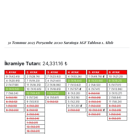
31 Temmuz 2025 Perşembe 20:10 Saratoga AGF Tablosu 1. Altılı
İkramiye Tutarı:
24,331.16 ₺
1. AYAK
2. AYAK
3. AYAK
4. AYAK
5. AYAK
6. AYAK
9 (%42.45)
2 (%28.74)
7 (%23.92)
4 (%53.26)
1 (%49.78)
E
10 (%21.25)
4 (%20.95)
7 (%19.23)
4 (%21.60)
3 (%16.64)
8 (%33.98)
9 (%19.21)
2 (%17.59)
11 (%18.35)
2 (%18.96)
7 (%12.62)
2 (%8.53)
5 (%17.01)
3 (%12.53)
10 (%10.65)
3 (%18.65)
1 (%7.57)
E
6 (%7.41)
7 (%13.96)
7 (%6.04)
12 (%9.42)
1 (%11.14)
8 (%3.20)
5 (%0.13)
3 (%13.27)
5 (%0.19)
5 (%7.24)
6 (%5.61)
6 (%3.16)
4 (%0.05)
2 (%8.64)
6 (%0.12)
9 (%5.93)
5 (%0.12)
5 (%2.35)
3 (%0.04)
11 (%6.24)
1 (%0.10)
4 (%0.20)
9 (%1.20)
E
7 (%0.03)
8 (%0.31)
8 (%0.03)
6 (%0.12)
2 (%0.02)
10 (%0.03)
E
4 (%0.05)
3 (%0.04)
9 (%0.01)
1 (%0.04)
8 (%0.04)
6 (%0.01)
1 (%0.01)
13 (%0.01)
16 (%0.01)