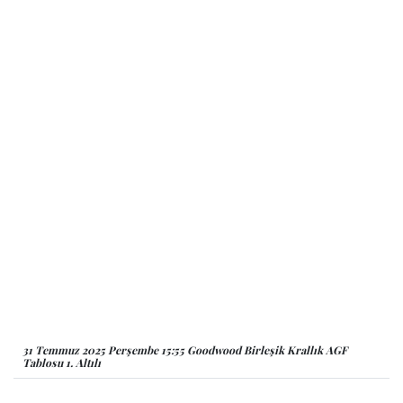
31 Temmuz 2025 Perşembe 15:55 Goodwood Birleşik Krallık AGF
Tablosu 1. Altılı