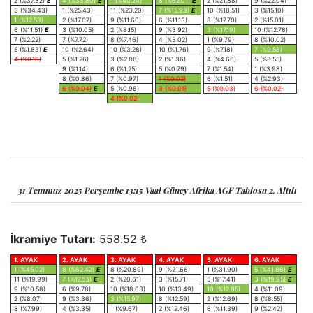
2 (%37.32)
E
4 (%33.80)
E
1 (%40.24)
8 (%62.01)
E
2 (%21.88)
9 (%22.04)
3 (%34.43)
1 (%25.43)
11 (%23.20)
7 (%15.98)
E
10 (%18.51)
3 (%15.10)
1 (%12.53)
2 (%17.07)
9 (%11.60)
6 (%11.13)
8 (%17.70)
2 (%15.01)
6 (%11.51)
E
3 (%10.05)
2 (%8.15)
9 (%3.92)
3 (%17.19)
10 (%12.78)
7 (%2.22)
7 (%7.72)
8 (%7.46)
4 (%3.02)
1 (%9.79)
8 (%10.02)
5 (%1.83)
E
10 (%2.64)
10 (%3.28)
10 (%1.76)
9 (%7.18)
7 (%9.58)
4 (%0.16)
5 (%1.26)
3 (%2.86)
2 (%1.36)
4 (%4.66)
5 (%8.55)
9 (%1.14)
6 (%1.25)
5 (%0.79)
7 (%1.54)
1 (%3.98)
8 (%0.86)
7 (%0.97)
1 (%0.02)
6 (%1.51)
4 (%2.93)
6 (%0.04)
E
5 (%0.96)
3 (%0.01)
5 (%0.03)
6 (%0.02)
4 (%0.02)
31 Temmuz 2025 Perşembe 13:15 Vaal Güney Afrika AGF Tablosu 2. Altılı
İkramiye Tutarı:
558.52 ₺
1. AYAK
2. AYAK
3. AYAK
4. AYAK
5. AYAK
6. AYAK
1 (%45.02)
8 (%62.42)
E
8 (%20.89)
9 (%21.66)
1 (%31.90)
5 (%41.86)
E
11 (%19.99)
7 (%17.53)
E
2 (%20.61)
3 (%15.71)
5 (%17.41)
3 (%19.95)
E
9 (%10.58)
6 (%9.78)
10 (%18.03)
10 (%13.49)
10 (%12.95)
4 (%11.09)
2 (%8.07)
9 (%3.36)
3 (%15.97)
8 (%12.59)
2 (%12.69)
8 (%8.55)
8 (%7.99)
4 (%3.35)
1 (%9.67)
2 (%12.46)
6 (%11.39)
9 (%2.42)