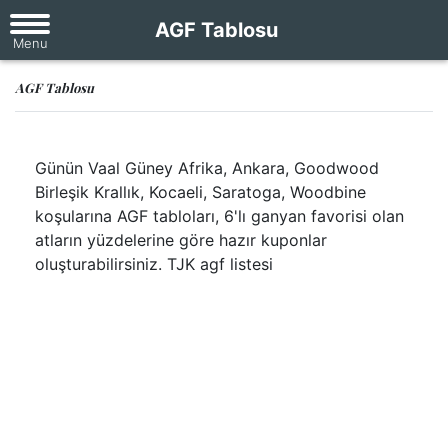
AGF Tablosu
AGF Tablosu
Günün Vaal Güney Afrika, Ankara, Goodwood
Birleşik Krallık, Kocaeli, Saratoga, Woodbine
koşularına AGF tabloları, 6'lı ganyan favorisi olan
atların yüzdelerine göre hazır kuponlar
oluşturabilirsiniz. TJK agf listesi