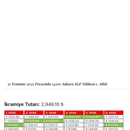
31 Temmuz 2025 Perşembe 14:00 Ankara AGF Tablosu 1. Altılı
İkramiye Tutarı:
2,946.10 ₺
1. AYAK
2. AYAK
3. AYAK
4. AYAK
5. AYAK
6. AYAK
4 (%30.38)
1 (%68.64)
1 (%41.30)
11 (%34.51)
6 (%33.99)
4 (%31.47)
7 (%25.50)
3 (%13.36)
3 (%23.81)
6 (%16.03)
9 (%18.79)
8 (%19.44)
1 (%17.86)
4 (%8.47)
5 (%15.71)
4 (%12.58)
7 (%14.55)
5 (%17.05)
2 (%13.53)
5 (%7.13)
4 (%9.99)
1 (%7.66)
8 (%9.82)
6 (%11.72)