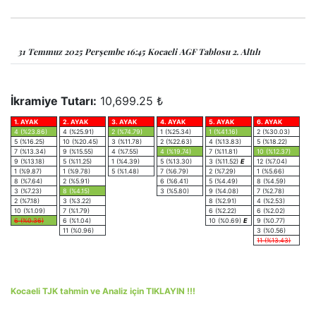
31 Temmuz 2025 Perşembe 16:45 Kocaeli AGF Tablosu 2. Altılı
İkramiye Tutarı:
10,699.25 ₺
1. AYAK
2. AYAK
3. AYAK
4. AYAK
5. AYAK
6. AYAK
4 (%23.86)
4 (%25.91)
2 (%74.79)
1 (%25.34)
1 (%41.16)
2 (%30.03)
5 (%16.25)
10 (%20.45)
3 (%11.78)
2 (%22.63)
4 (%13.83)
5 (%18.22)
7 (%13.34)
9 (%15.55)
4 (%7.55)
4 (%19.74)
7 (%11.81)
10 (%12.37)
9 (%13.18)
5 (%11.25)
1 (%4.39)
5 (%13.30)
3 (%11.52)
E
12 (%7.04)
1 (%9.87)
1 (%9.78)
5 (%1.48)
7 (%6.79)
2 (%7.29)
1 (%5.66)
8 (%7.64)
2 (%5.91)
6 (%6.41)
5 (%4.49)
8 (%4.59)
3 (%7.23)
8 (%4.15)
3 (%5.80)
9 (%4.08)
7 (%2.78)
2 (%7.18)
3 (%3.22)
8 (%2.91)
4 (%2.53)
10 (%1.09)
7 (%1.79)
6 (%2.22)
6 (%2.02)
6 (%0.36)
6 (%1.04)
10 (%0.69)
E
9 (%0.77)
11 (%0.96)
3 (%0.56)
11 (%13.43)
Kocaeli TJK tahmin ve Analiz için TIKLAYIN !!!