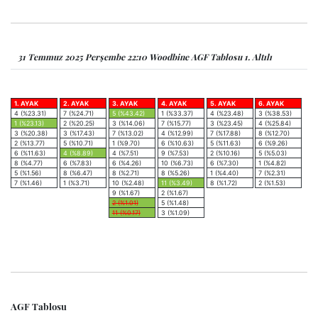
31 Temmuz 2025 Perşembe 22:10 Woodbine AGF Tablosu 1. Altılı
1. AYAK
2. AYAK
3. AYAK
4. AYAK
5. AYAK
6. AYAK
4 (%23.31)
7 (%24.71)
5 (%43.42)
1 (%33.37)
4 (%23.48)
3 (%38.53)
1 (%23.13)
2 (%20.25)
3 (%14.06)
7 (%15.77)
3 (%23.45)
4 (%25.84)
3 (%20.38)
3 (%17.43)
7 (%13.02)
4 (%12.99)
7 (%17.88)
8 (%12.70)
2 (%13.77)
5 (%10.71)
1 (%9.70)
6 (%10.63)
5 (%11.63)
6 (%9.26)
6 (%11.63)
4 (%8.89)
4 (%7.51)
9 (%7.53)
2 (%10.16)
5 (%5.03)
8 (%4.77)
6 (%7.83)
6 (%4.26)
10 (%6.73)
6 (%7.30)
1 (%4.82)
5 (%1.56)
8 (%6.47)
8 (%2.71)
8 (%5.26)
1 (%4.40)
7 (%2.31)
7 (%1.46)
1 (%3.71)
10 (%2.48)
11 (%3.49)
8 (%1.72)
2 (%1.53)
9 (%1.67)
2 (%1.67)
2 (%1.01)
5 (%1.48)
11 (%0.17)
3 (%1.09)
AGF Tablosu