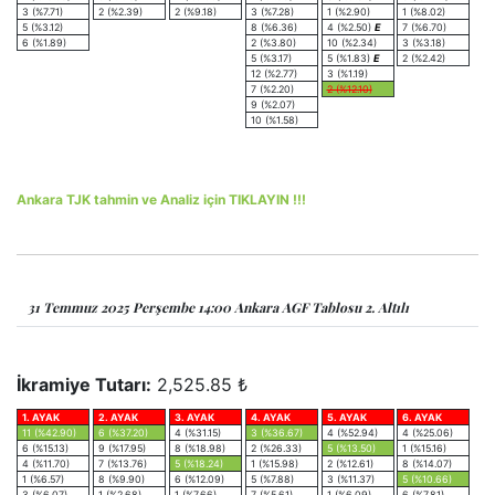
3 (%7.71)
2 (%2.39)
2 (%9.18)
3 (%7.28)
1 (%2.90)
1 (%8.02)
5 (%3.12)
8 (%6.36)
4 (%2.50)
E
7 (%6.70)
6 (%1.89)
2 (%3.80)
10 (%2.34)
3 (%3.18)
5 (%3.17)
5 (%1.83)
E
2 (%2.42)
12 (%2.77)
3 (%1.19)
7 (%2.20)
2 (%12.10)
9 (%2.07)
10 (%1.58)
Ankara TJK tahmin ve Analiz için TIKLAYIN !!!
31 Temmuz 2025 Perşembe 14:00 Ankara AGF Tablosu 2. Altılı
İkramiye Tutarı:
2,525.85 ₺
1. AYAK
2. AYAK
3. AYAK
4. AYAK
5. AYAK
6. AYAK
11 (%42.90)
6 (%37.20)
4 (%31.15)
3 (%36.67)
4 (%52.94)
4 (%25.06)
6 (%15.13)
9 (%17.95)
8 (%18.98)
2 (%26.33)
5 (%13.50)
1 (%15.16)
4 (%11.70)
7 (%13.76)
5 (%18.24)
1 (%15.98)
2 (%12.61)
8 (%14.07)
1 (%6.57)
8 (%9.90)
6 (%12.09)
5 (%7.88)
3 (%11.37)
5 (%10.66)
3 (%6.07)
1 (%2.68)
1 (%7.66)
7 (%5.61)
1 (%6.09)
6 (%7.81)