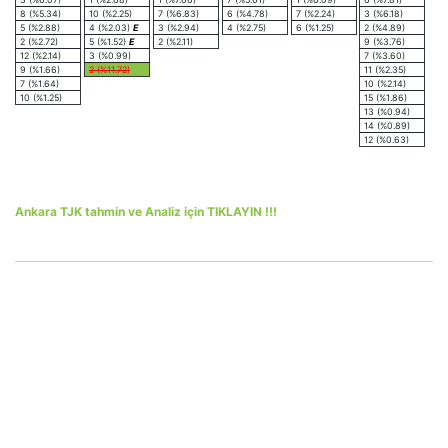
8 (%5.34)
10 (%2.25)
7 (%6.83)
6 (%4.78)
7 (%2.24)
3 (%6.18)
5 (%2.88)
4 (%2.03)
E
3 (%2.94)
4 (%2.75)
6 (%1.25)
2 (%4.89)
2 (%2.72)
5 (%1.52)
E
2 (%2.11)
9 (%3.76)
12 (%2.14)
3 (%0.99)
7 (%3.60)
9 (%1.66)
2 (%11.72)
11 (%2.35)
7 (%1.64)
10 (%2.14)
10 (%1.25)
15 (%1.86)
13 (%0.94)
14 (%0.89)
12 (%0.63)
Ankara TJK tahmin ve Analiz için TIKLAYIN !!!