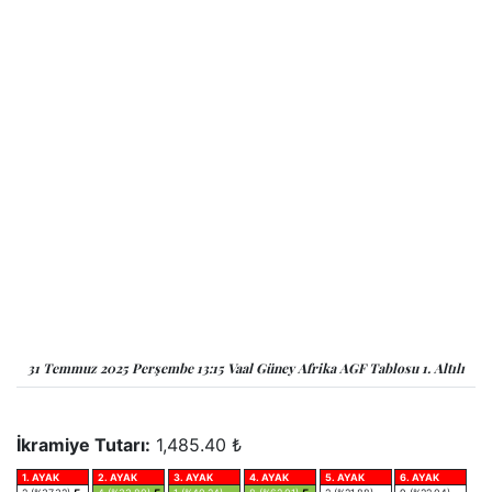
31 Temmuz 2025 Perşembe 13:15 Vaal Güney Afrika AGF Tablosu 1. Altılı
İkramiye Tutarı:
1,485.40 ₺
1. AYAK
2. AYAK
3. AYAK
4. AYAK
5. AYAK
6. AYAK