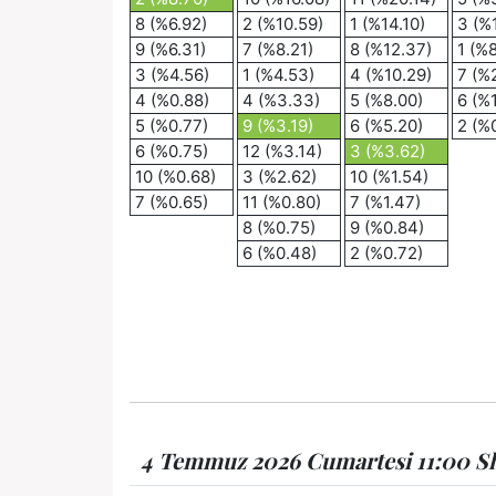
8 (%6.92)
2 (%10.59)
1 (%14.10)
3 (%
9 (%6.31)
7 (%8.21)
8 (%12.37)
1 (%8
3 (%4.56)
1 (%4.53)
4 (%10.29)
7 (%
4 (%0.88)
4 (%3.33)
5 (%8.00)
6 (%
5 (%0.77)
9 (%3.19)
6 (%5.20)
2 (%
6 (%0.75)
12 (%3.14)
3 (%3.62)
10 (%0.68)
3 (%2.62)
10 (%1.54)
7 (%0.65)
11 (%0.80)
7 (%1.47)
8 (%0.75)
9 (%0.84)
6 (%0.48)
2 (%0.72)
4 Temmuz 2026 Cumartesi 11:00 Sha