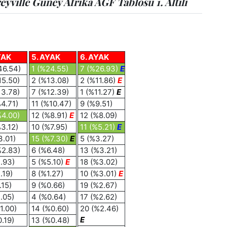
ville Güney Afrika AGF Tablosu 1. Altılı
YAK
5. AYAK
6. AYAK
46.54)
1 (%24.55)
7 (%26.93)
E
15.50)
2 (%13.08)
2 (%11.86)
E
13.78)
7 (%12.39)
1 (%11.27)
E
%4.71)
11 (%10.47)
9 (%9.51)
%4.00)
12 (%8.91)
E
12 (%8.09)
%3.12)
10 (%7.95)
11 (%5.21)
E
3.01)
15 (%7.30)
E
5 (%3.27)
%2.83)
6 (%6.48)
13 (%3.21)
1.93)
5 (%5.10)
E
18 (%3.02)
.19)
8 (%1.27)
10 (%3.01)
E
.15)
9 (%0.66)
19 (%2.67)
.05)
4 (%0.64)
17 (%2.62)
1.00)
14 (%0.60)
20 (%2.46)
E
.19)
13 (%0.48)