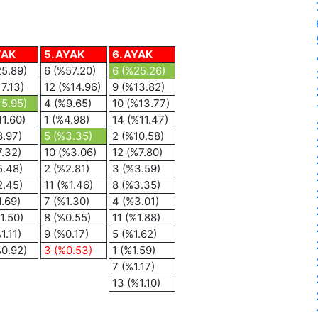
YAK
5. AYAK
6. AYAK
25.89)
6 (%57.20)
6 (%25.26)
7.13)
12 (%14.96)
9 (%13.82)
15.95)
4 (%9.65)
10 (%13.77)
11.60)
1 (%4.98)
14 (%11.47)
8.97)
5 (%3.35)
2 (%10.58)
7.32)
10 (%3.06)
12 (%7.80)
5.48)
2 (%2.81)
3 (%3.59)
2.45)
11 (%1.46)
8 (%3.35)
1.69)
7 (%1.30)
4 (%3.01)
1.50)
8 (%0.55)
11 (%1.88)
1.11)
9 (%0.17)
5 (%1.62)
%0.92)
3 (%0.53)
1 (%1.59)
7 (%1.17)
13 (%1.10)