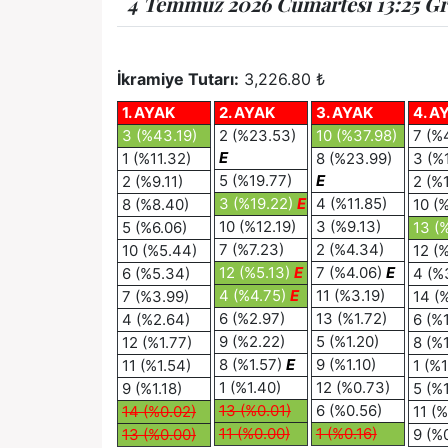
4 Temmuz 2026 Cumartesi 13:25 Grey
İkramiye Tutarı:
3,226.80 ₺
1. AYAK
2. AYAK
3. AYAK
4. A
3 (%43.19)
2 (%23.53)
10 (%37.98)
7 (%
E
1 (%11.32)
8 (%23.99)
3 (%
5 (%19.77)
E
2 (%9.11)
2 (%
3 (%19.22)
E
4 (%11.85)
8 (%8.40)
10 (
10 (%12.19)
3 (%9.13)
5 (%6.06)
13 (
7 (%7.23)
2 (%4.34)
10 (%5.44)
12 (
12 (%5.13)
E
7 (%4.06)
E
6 (%5.34)
4 (%
4 (%4.75)
E
11 (%3.19)
7 (%3.99)
14 (
6 (%2.97)
13 (%1.72)
4 (%2.64)
6 (%
9 (%2.22)
5 (%1.20)
12 (%1.77)
8 (%1
8 (%1.57)
E
9 (%1.10)
11 (%1.54)
1 (%1
1 (%1.40)
12 (%0.73)
9 (%1.18)
5 (%1
13 (%0.01)
6 (%0.56)
14 (%0.02)
11 (%
11 (%0.00)
1 (%0.16)
13 (%0.00)
9 (%0