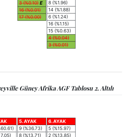
8 (%1.96)
3 (%0.10)
E
14 (%1.88)
16 (%0.01)
6 (%1.24)
17 (%0.00)
16 (%1.15)
15 (%0.63)
4 (%0.04)
3 (%0.01)
ville Güney Afrika AGF Tablosu 2. Altılı
YAK
5. AYAK
6. AYAK
%60.61)
9 (%36.73)
5 (%15.97)
17.05)
8 (%13.71)
2 (%13.85)