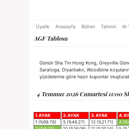
Üyelik
Anasayfa
Bülten
Tahmin
At 
AGF Tablosu
Günün Sha Tin Hong Kong, Greyville Güney
Saratoga, Diyarbakır, Woodbine koşularına 
yüzdelerine göre hazır kuponlar oluşturabil
4 Temmuz 2026 Cumartesi 11:00 Sha
1. AYAK
2. AYAK
3. AYAK
4. A
1 (%69.78)
5 (%46.27)
12 (%21.71)
4 (%
2 (%8.70)
10 (%16.08)
11 (%20.14)
5 (%