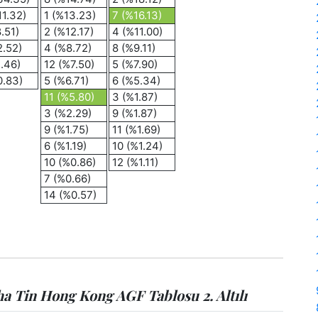
11.32)
1 (%13.23)
7 (%16.13)
.51)
2 (%12.17)
4 (%11.00)
2.52)
4 (%8.72)
8 (%9.11)
1.46)
12 (%7.50)
5 (%7.90)
0.83)
5 (%6.71)
6 (%5.34)
11 (%5.80)
3 (%1.87)
3 (%2.29)
9 (%1.87)
9 (%1.75)
11 (%1.69)
6 (%1.19)
10 (%1.24)
10 (%0.86)
12 (%1.11)
7 (%0.66)
14 (%0.57)
 Tin Hong Kong AGF Tablosu 2. Altılı