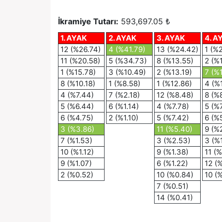
İkramiye Tutarı:
593,697.05 ₺
1. AYAK
2. AYAK
3. AYAK
4. A
12 (%26.74)
4 (%41.79)
13 (%24.42)
1 (%
11 (%20.58)
5 (%34.73)
8 (%13.55)
2 (%1
1 (%15.78)
3 (%10.49)
2 (%13.19)
7 (%
8 (%10.18)
1 (%8.58)
1 (%12.86)
4 (%
4 (%7.44)
7 (%2.18)
12 (%8.48)
8 (%
5 (%6.44)
6 (%1.14)
4 (%7.78)
5 (%
6 (%4.75)
2 (%1.10)
5 (%7.42)
6 (%
3 (%3.86)
11 (%5.40)
9 (%
7 (%1.53)
3 (%2.53)
3 (%
10 (%1.12)
9 (%1.38)
11 (%
9 (%1.07)
6 (%1.22)
12 (%
2 (%0.52)
10 (%0.84)
10 (
7 (%0.51)
14 (%0.41)