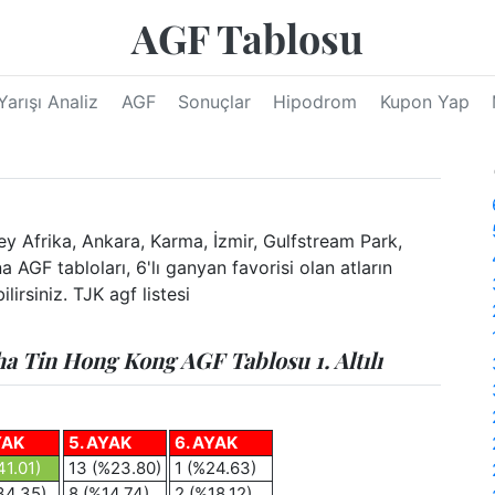
AGF Tablosu
Yarışı Analiz
AGF
Sonuçlar
Hipodrom
Kupon Yap
 Afrika, Ankara, Karma, İzmir, Gulfstream Park,
AGF tabloları, 6'lı ganyan favorisi olan atların
irsiniz. TJK agf listesi
 Tin Hong Kong AGF Tablosu 1. Altılı
YAK
5. AYAK
6. AYAK
41.01)
13 (%23.80)
1 (%24.63)
34.35)
8 (%14.74)
2 (%18.12)