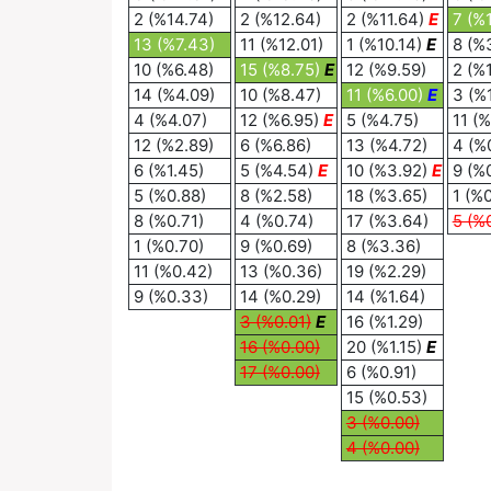
2 (%14.74)
2 (%12.64)
2 (%11.64)
E
7 (%
13 (%7.43)
11 (%12.01)
1 (%10.14)
E
8 (%
10 (%6.48)
15 (%8.75)
E
12 (%9.59)
2 (%
14 (%4.09)
10 (%8.47)
11 (%6.00)
E
3 (%
4 (%4.07)
12 (%6.95)
E
5 (%4.75)
11 (%
12 (%2.89)
6 (%6.86)
13 (%4.72)
4 (%
6 (%1.45)
5 (%4.54)
E
10 (%3.92)
E
9 (%
5 (%0.88)
8 (%2.58)
18 (%3.65)
1 (%
8 (%0.71)
4 (%0.74)
17 (%3.64)
5 (%
1 (%0.70)
9 (%0.69)
8 (%3.36)
11 (%0.42)
13 (%0.36)
19 (%2.29)
9 (%0.33)
14 (%0.29)
14 (%1.64)
3 (%0.01)
E
16 (%1.29)
16 (%0.00)
20 (%1.15)
E
17 (%0.00)
6 (%0.91)
15 (%0.53)
3 (%0.00)
4 (%0.00)