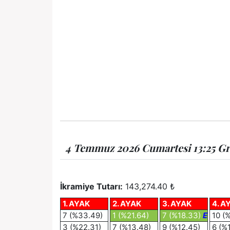
4 Temmuz 2026 Cumartesi 13:25 Grey
İkramiye Tutarı:
143,274.40 ₺
1. AYAK
2. AYAK
3. AYAK
4. A
7 (%33.49)
1 (%21.64)
7 (%18.33)
E
10 (
3 (%22.31)
7 (%13.48)
9 (%12.45)
6 (%