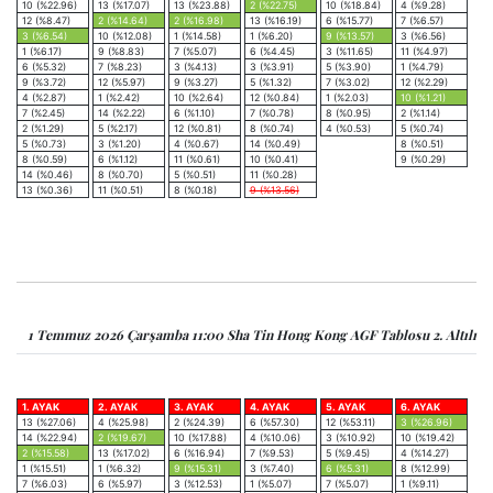
10 (%22.96)
13 (%17.07)
13 (%23.88)
2 (%22.75)
10 (%18.84)
4 (%9.28)
12 (%8.47)
2 (%14.64)
2 (%16.98)
13 (%16.19)
6 (%15.77)
7 (%6.57)
3 (%6.54)
10 (%12.08)
1 (%14.58)
1 (%6.20)
9 (%13.57)
3 (%6.56)
1 (%6.17)
9 (%8.83)
7 (%5.07)
6 (%4.45)
3 (%11.65)
11 (%4.97)
6 (%5.32)
7 (%8.23)
3 (%4.13)
3 (%3.91)
5 (%3.90)
1 (%4.79)
9 (%3.72)
12 (%5.97)
9 (%3.27)
5 (%1.32)
7 (%3.02)
12 (%2.29)
4 (%2.87)
1 (%2.42)
10 (%2.64)
12 (%0.84)
1 (%2.03)
10 (%1.21)
7 (%2.45)
14 (%2.22)
6 (%1.10)
7 (%0.78)
8 (%0.95)
2 (%1.14)
2 (%1.29)
5 (%2.17)
12 (%0.81)
8 (%0.74)
4 (%0.53)
5 (%0.74)
5 (%0.73)
3 (%1.20)
4 (%0.67)
14 (%0.49)
8 (%0.51)
8 (%0.59)
6 (%1.12)
11 (%0.61)
10 (%0.41)
9 (%0.29)
14 (%0.46)
8 (%0.70)
5 (%0.51)
11 (%0.28)
13 (%0.36)
11 (%0.51)
8 (%0.18)
9 (%13.56)
1 Temmuz 2026 Çarşamba 11:00 Sha Tin Hong Kong AGF Tablosu 2. Altılı
1. AYAK
2. AYAK
3. AYAK
4. AYAK
5. AYAK
6. AYAK
13 (%27.06)
4 (%25.98)
2 (%24.39)
6 (%57.30)
12 (%53.11)
3 (%26.96)
14 (%22.94)
2 (%19.67)
10 (%17.88)
4 (%10.06)
3 (%10.92)
10 (%19.42)
2 (%15.58)
13 (%17.02)
6 (%16.94)
7 (%9.53)
5 (%9.45)
4 (%14.27)
1 (%15.51)
1 (%6.32)
9 (%15.31)
3 (%7.40)
6 (%5.31)
8 (%12.99)
7 (%6.03)
6 (%5.97)
3 (%12.53)
1 (%5.07)
7 (%5.07)
1 (%9.11)