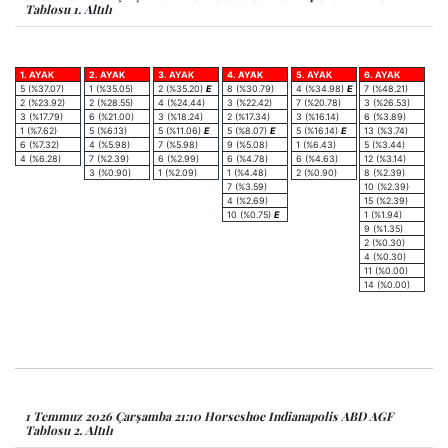
Tablosu 1. Altılı
1. AYAK
2. AYAK
3. AYAK
4. AYAK
5. AYAK
6. AYAK
5 (%37.07)
1 (%35.05)
2 (%35.20)
E
8 (%30.79)
4 (%34.98)
E
7 (%48.21)
2 (%23.92)
2 (%28.55)
4 (%24.44)
3 (%22.42)
7 (%20.78)
3 (%26.53)
3 (%17.79)
6 (%21.00)
3 (%18.24)
2 (%17.34)
3 (%16.14)
6 (%3.89)
1 (%7.62)
5 (%6.13)
5 (%11.06)
E
5 (%8.07)
E
5 (%16.14)
E
13 (%3.74)
6 (%7.32)
4 (%5.98)
7 (%5.98)
9 (%5.08)
1 (%6.43)
5 (%3.44)
4 (%6.28)
7 (%2.39)
6 (%2.99)
6 (%4.78)
6 (%4.63)
12 (%3.14)
3 (%0.90)
1 (%2.09)
1 (%4.48)
2 (%0.90)
8 (%2.39)
7 (%3.59)
10 (%2.39)
4 (%2.69)
15 (%2.39)
10 (%0.75)
E
1 (%1.94)
9 (%1.35)
2 (%0.30)
4 (%0.30)
11 (%0.00)
14 (%0.00)
1 Temmuz 2026 Çarşamba 21:10 Horseshoe Indianapolis ABD AGF
Tablosu 2. Altılı