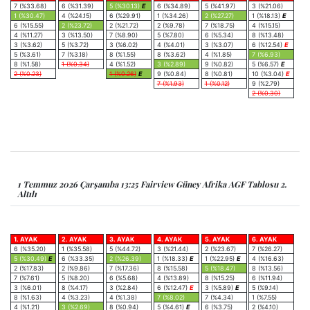
7 (%33.68)
6 (%31.39)
5 (%30.13)
E
6 (%34.89)
5 (%41.97)
3 (%21.06)
1 (%30.47)
4 (%24.15)
6 (%29.91)
1 (%34.26)
2 (%27.27)
1 (%18.13)
E
6 (%15.55)
2 (%23.72)
2 (%21.72)
2 (%9.78)
7 (%18.75)
4 (%15.15)
4 (%11.27)
3 (%13.50)
7 (%8.90)
5 (%7.80)
6 (%5.34)
8 (%13.48)
3 (%3.62)
5 (%3.72)
3 (%6.02)
4 (%4.01)
3 (%3.07)
6 (%12.54)
E
5 (%3.61)
7 (%3.18)
8 (%1.55)
8 (%3.62)
4 (%1.85)
7 (%6.93)
8 (%1.58)
1 (%0.34)
4 (%1.52)
3 (%2.89)
9 (%0.82)
5 (%6.57)
E
2 (%0.23)
1 (%0.26)
E
9 (%0.84)
8 (%0.81)
10 (%3.04)
E
7 (%1.93)
1 (%0.12)
9 (%2.79)
2 (%0.30)
1 Temmuz 2026 Çarşamba 13:25 Fairview Güney Afrika AGF Tablosu 2.
Altılı
1. AYAK
2. AYAK
3. AYAK
4. AYAK
5. AYAK
6. AYAK
6 (%35.20)
1 (%35.58)
5 (%44.72)
3 (%21.44)
2 (%23.67)
7 (%26.27)
5 (%30.49)
E
6 (%33.35)
2 (%26.39)
1 (%18.33)
E
1 (%22.95)
E
4 (%16.63)
2 (%17.83)
2 (%9.86)
7 (%17.36)
8 (%15.58)
5 (%18.47)
8 (%13.56)
7 (%7.61)
5 (%8.20)
6 (%5.68)
4 (%13.89)
8 (%15.25)
6 (%11.94)
3 (%6.01)
8 (%4.17)
3 (%2.84)
6 (%12.47)
E
3 (%5.89)
E
5 (%9.14)
8 (%1.63)
4 (%3.23)
4 (%1.38)
7 (%8.02)
7 (%4.34)
1 (%7.55)
4 (%1.21)
3 (%2.69)
8 (%0.94)
5 (%4.61)
E
6 (%3.75)
2 (%4.10)