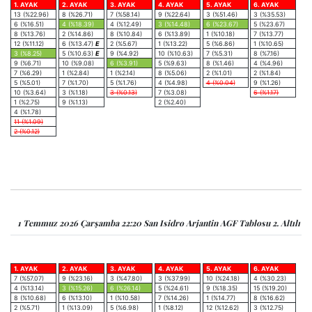
1. AYAK
2. AYAK
3. AYAK
4. AYAK
5. AYAK
6. AYAK
13 (%22.96)
8 (%26.71)
7 (%58.14)
9 (%22.64)
3 (%51.46)
3 (%35.53)
6 (%16.51)
4 (%18.39)
4 (%12.49)
3 (%14.48)
6 (%23.67)
5 (%23.67)
8 (%13.76)
2 (%14.86)
8 (%10.84)
6 (%13.89)
1 (%10.18)
7 (%13.77)
12 (%11.12)
6 (%13.47)
E
2 (%5.67)
1 (%13.22)
5 (%6.86)
1 (%10.65)
3 (%8.25)
5 (%10.63)
E
9 (%4.92)
10 (%10.63)
7 (%5.31)
8 (%7.16)
9 (%6.71)
10 (%9.08)
6 (%3.91)
5 (%9.63)
8 (%1.46)
4 (%4.96)
7 (%6.29)
1 (%2.84)
1 (%2.14)
8 (%5.06)
2 (%1.01)
2 (%1.84)
5 (%5.01)
7 (%1.70)
5 (%1.76)
4 (%4.98)
4 (%0.04)
9 (%1.26)
10 (%3.64)
3 (%1.18)
3 (%0.13)
7 (%3.08)
6 (%1.17)
1 (%2.75)
9 (%1.13)
2 (%2.40)
4 (%1.78)
11 (%1.09)
2 (%0.12)
1 Temmuz 2026 Çarşamba 22:20 San Isidro Arjantin AGF Tablosu 2. Altılı
1. AYAK
2. AYAK
3. AYAK
4. AYAK
5. AYAK
6. AYAK
7 (%57.07)
9 (%23.16)
3 (%47.80)
3 (%37.99)
10 (%24.18)
4 (%30.23)
4 (%13.14)
3 (%15.26)
6 (%26.14)
5 (%24.61)
9 (%18.35)
15 (%19.20)
8 (%10.68)
6 (%13.10)
1 (%10.58)
7 (%14.26)
1 (%14.77)
8 (%16.62)
2 (%5.71)
1 (%13.09)
5 (%6.98)
1 (%8.12)
12 (%12.62)
3 (%12.75)