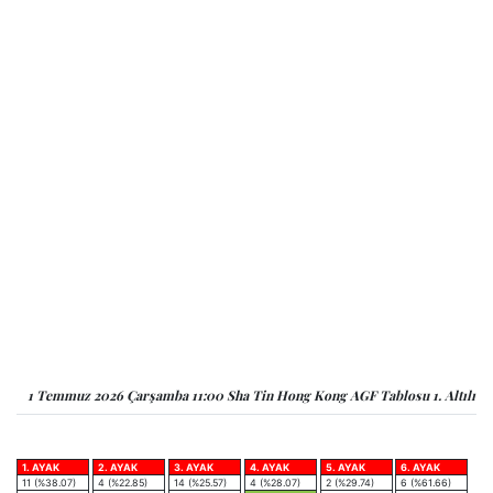
1 Temmuz 2026 Çarşamba 11:00 Sha Tin Hong Kong AGF Tablosu 1. Altılı
1. AYAK
2. AYAK
3. AYAK
4. AYAK
5. AYAK
6. AYAK
11 (%38.07)
4 (%22.85)
14 (%25.57)
4 (%28.07)
2 (%29.74)
6 (%61.66)