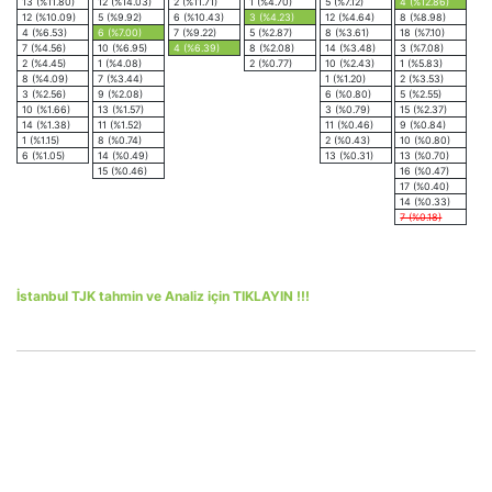
13 (%11.80)
12 (%14.03)
2 (%11.71)
1 (%4.70)
5 (%7.12)
4 (%12.86)
12 (%10.09)
5 (%9.92)
6 (%10.43)
3 (%4.23)
12 (%4.64)
8 (%8.98)
4 (%6.53)
6 (%7.00)
7 (%9.22)
5 (%2.87)
8 (%3.61)
18 (%7.10)
7 (%4.56)
10 (%6.95)
4 (%6.39)
8 (%2.08)
14 (%3.48)
3 (%7.08)
2 (%4.45)
1 (%4.08)
2 (%0.77)
10 (%2.43)
1 (%5.83)
8 (%4.09)
7 (%3.44)
1 (%1.20)
2 (%3.53)
3 (%2.56)
9 (%2.08)
6 (%0.80)
5 (%2.55)
10 (%1.66)
13 (%1.57)
3 (%0.79)
15 (%2.37)
14 (%1.38)
11 (%1.52)
11 (%0.46)
9 (%0.84)
1 (%1.15)
8 (%0.74)
2 (%0.43)
10 (%0.80)
6 (%1.05)
14 (%0.49)
13 (%0.31)
13 (%0.70)
15 (%0.46)
16 (%0.47)
17 (%0.40)
14 (%0.33)
7 (%0.18)
İstanbul TJK tahmin ve Analiz için TIKLAYIN !!!