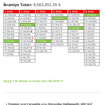
İkramiye Tutarı:
9,563,452.35 ₺
1. AYAK
2. AYAK
3. AYAK
4. AYAK
5. AYAK
6. AYAK
13 (%26.56)
7 (%18.55)
4 (%43.39)
1 (%41.66)
5 (%35.20)
7 (%19.64)
4 (%15.51)
6 (%15.67)
5 (%15.88)
2 (%24.21)
9 (%27.12)
8 (%15.65)
12 (%10.48)
1 (%14.25)
11 (%9.77)
3 (%15.66)
2 (%7.78)
13 (%12.80)
3 (%10.04)
12 (%8.65)
2 (%8.32)
8 (%6.37)
10 (%6.37)
11 (%11.15)
6 (%7.85)
14 (%6.94)
1 (%6.10)
5 (%4.75)
6 (%4.88)
4 (%8.31)
2 (%6.30)
2 (%6.87)
E
10 (%4.95)
4 (%2.71)
1 (%4.17)
2 (%5.70)
5 (%4.68)
8 (%6.26)
6 (%4.12)
6 (%1.82)
7 (%3.77)
5 (%5.22)
1 (%4.44)
13 (%5.00)
E
7 (%1.94)
7 (%1.01)
11 (%3.62)
1 (%5.13)
9 (%3.42)
4 (%3.93)
E
8 (%1.89)
9 (%0.95)
3 (%3.50)
3 (%4.19)
8 (%3.16)
11 (%3.41)
3 (%1.56)
10 (%0.87)
8 (%1.51)
12 (%2.59)
10 (%3.12)
9 (%2.81)
E
9 (%1.31)
4 (%1.41)
6 (%2.22)
11 (%2.89)
10 (%2.48)
12 (%0.76)
12 (%0.67)
9 (%2.22)
7 (%1.55)
5 (%2.33)
10 (%1.76)
3 (%1.75)
15 (%1.58)
15 (%1.09)
16 (%1.05)
14 (%0.78)
Elazığ TJK tahmin ve Analiz için TIKLAYIN !!!
1 Temmuz 2026 Çarşamba 21:10 Horseshoe Indianapolis ABD AGF