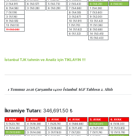
2 (%4.91)
6 (%0.57)
5 (%0.73)
2 (%5.43)
6 (%6.29)
4 (%6.14)
6 (%4.56)
3 (%0.28)
6 (%0.29)
7 (%4.66)
1 (%4.36)
7 (%1.19)
8 (%4.55)
7 (%3.60)
3 (%1.16)
3 (%2.67)
9 (%2.00)
9 (%0.55)
10 (%1.91)
13 (%1.42)
13 (%0.13)
1 (%1.70)
11 (%1.36)
11 (%0.08)
14 (%1.62)
8 (%0.68)
6 (%1.32)
14 (%0.45)
15 (%0.43)
İstanbul TJK tahmin ve Analiz için TIKLAYIN !!!
1 Temmuz 2026 Çarşamba 14:00 İstanbul AGF Tablosu 2. Altılı
İkramiye Tutarı:
346,691.50 ₺
1. AYAK
2. AYAK
3. AYAK
4. AYAK
5. AYAK
6. AYAK
5 (%23.78)
4 (%18.38)
1 (%25.74)
4 (%66.66)
9 (%41.91)
6 (%18.33)
9 (%14.20)
2 (%15.27)
5 (%18.86)
6 (%11.49)
4 (%21.09)
11 (%13.85)
11 (%12.69)
3 (%14.08)
3 (%17.63)
7 (%7.20)
7 (%11.74)
12 (%13.78)