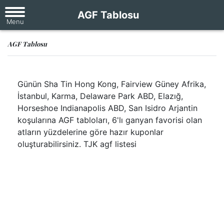
AGF Tablosu
AGF Tablosu
Günün Sha Tin Hong Kong, Fairview Güney Afrika,
İstanbul, Karma, Delaware Park ABD, Elazığ,
Horseshoe Indianapolis ABD, San Isidro Arjantin
koşularına AGF tabloları, 6'lı ganyan favorisi olan
atların yüzdelerine göre hazır kuponlar
oluşturabilirsiniz. TJK agf listesi