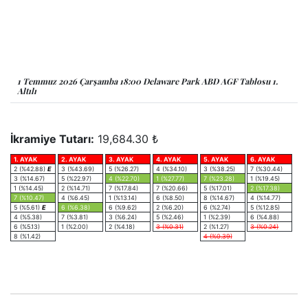
1 Temmuz 2026 Çarşamba 18:00 Delaware Park ABD AGF Tablosu 1.
Altılı
İkramiye Tutarı:
19,684.30 ₺
1. AYAK
2. AYAK
3. AYAK
4. AYAK
5. AYAK
6. AYAK
2 (%42.88)
E
3 (%43.69)
5 (%26.27)
4 (%34.10)
3 (%38.25)
7 (%30.44)
3 (%14.67)
5 (%22.97)
4 (%22.70)
1 (%27.77)
7 (%23.28)
1 (%19.45)
1 (%14.45)
2 (%14.71)
7 (%17.84)
7 (%20.66)
5 (%17.01)
2 (%17.38)
7 (%10.47)
4 (%6.45)
1 (%13.14)
6 (%8.50)
8 (%14.67)
4 (%14.77)
5 (%5.61)
E
6 (%6.38)
6 (%9.62)
2 (%6.20)
6 (%2.74)
5 (%12.85)
4 (%5.38)
7 (%3.81)
3 (%6.24)
5 (%2.46)
1 (%2.39)
6 (%4.88)
6 (%5.13)
1 (%2.00)
2 (%4.18)
3 (%0.31)
2 (%1.27)
3 (%0.24)
8 (%1.42)
4 (%0.39)