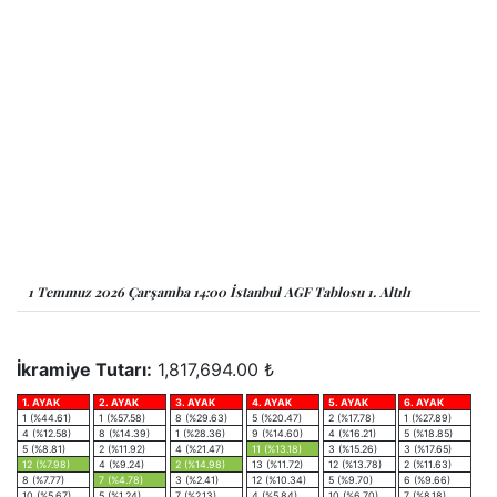
1 Temmuz 2026 Çarşamba 14:00 İstanbul AGF Tablosu 1. Altılı
İkramiye Tutarı:
1,817,694.00 ₺
1. AYAK
2. AYAK
3. AYAK
4. AYAK
5. AYAK
6. AYAK
1 (%44.61)
1 (%57.58)
8 (%29.63)
5 (%20.47)
2 (%17.78)
1 (%27.89)
4 (%12.58)
8 (%14.39)
1 (%28.36)
9 (%14.60)
4 (%16.21)
5 (%18.85)
5 (%8.81)
2 (%11.92)
4 (%21.47)
11 (%13.18)
3 (%15.26)
3 (%17.65)
12 (%7.98)
4 (%9.24)
2 (%14.98)
13 (%11.72)
12 (%13.78)
2 (%11.63)
8 (%7.77)
7 (%4.78)
3 (%2.41)
12 (%10.34)
5 (%9.70)
6 (%9.66)
10 (%5.67)
5 (%1.24)
7 (%2.13)
4 (%5.84)
10 (%6.70)
7 (%8.18)