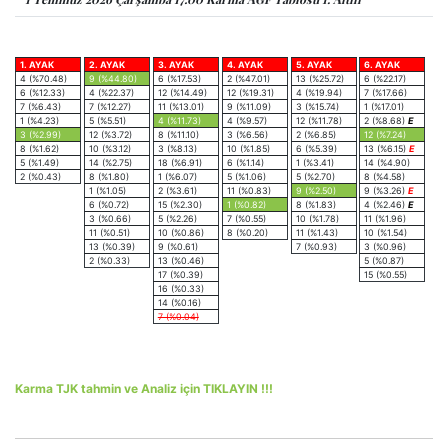
1. AYAK
2. AYAK
3. AYAK
4. AYAK
5. AYAK
6. AYAK
4 (%70.48)
9 (%44.80)
6 (%17.53)
2 (%47.01)
13 (%25.72)
6 (%22.17)
6 (%12.33)
4 (%22.37)
12 (%14.49)
12 (%19.31)
4 (%19.94)
7 (%17.66)
7 (%6.43)
7 (%12.27)
11 (%13.01)
9 (%11.09)
3 (%15.74)
1 (%17.01)
1 (%4.23)
5 (%5.51)
4 (%11.73)
4 (%9.57)
12 (%11.78)
2 (%8.68)
E
3 (%2.99)
12 (%3.72)
8 (%11.10)
3 (%6.56)
2 (%6.85)
12 (%7.24)
8 (%1.62)
10 (%3.12)
3 (%8.13)
10 (%1.85)
6 (%5.39)
13 (%6.15)
E
5 (%1.49)
14 (%2.75)
18 (%6.91)
6 (%1.14)
1 (%3.41)
14 (%4.90)
2 (%0.43)
8 (%1.80)
1 (%6.07)
5 (%1.06)
5 (%2.70)
8 (%4.58)
1 (%1.05)
2 (%3.61)
11 (%0.83)
9 (%2.50)
9 (%3.26)
E
6 (%0.72)
15 (%2.30)
1 (%0.82)
8 (%1.83)
4 (%2.46)
E
3 (%0.66)
5 (%2.26)
7 (%0.55)
10 (%1.78)
11 (%1.96)
11 (%0.51)
10 (%0.86)
8 (%0.20)
11 (%1.43)
10 (%1.54)
13 (%0.39)
9 (%0.61)
7 (%0.93)
3 (%0.96)
2 (%0.33)
13 (%0.46)
5 (%0.87)
17 (%0.39)
15 (%0.55)
16 (%0.33)
14 (%0.16)
7 (%0.04)
Karma TJK tahmin ve Analiz için TIKLAYIN !!!