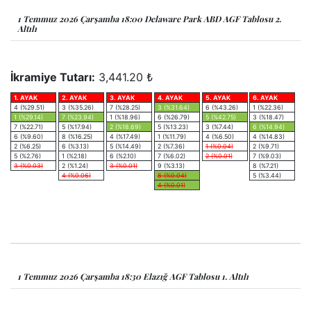
1 Temmuz 2026 Çarşamba 18:00 Delaware Park ABD AGF Tablosu 2.
Altılı
İkramiye Tutarı:
3,441.20 ₺
1. AYAK
2. AYAK
3. AYAK
4. AYAK
5. AYAK
6. AYAK
4 (%29.51)
3 (%35.26)
7 (%28.25)
3 (%31.64)
6 (%43.26)
1 (%22.36)
1 (%29.14)
7 (%23.94)
1 (%18.96)
6 (%26.79)
5 (%42.75)
3 (%18.47)
7 (%22.71)
5 (%17.94)
2 (%18.69)
5 (%13.23)
3 (%7.44)
6 (%14.94)
6 (%9.60)
8 (%16.25)
4 (%17.49)
1 (%11.79)
4 (%6.50)
4 (%14.83)
2 (%6.25)
6 (%3.13)
5 (%14.49)
2 (%7.36)
1 (%0.04)
2 (%9.71)
5 (%2.76)
1 (%2.18)
6 (%2.10)
7 (%6.02)
2 (%0.01)
7 (%9.03)
3 (%0.03)
2 (%1.24)
3 (%0.01)
9 (%3.13)
8 (%7.21)
4 (%0.06)
8 (%0.04)
5 (%3.44)
4 (%0.01)
1 Temmuz 2026 Çarşamba 18:30 Elazığ AGF Tablosu 1. Altılı