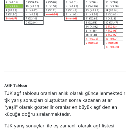
9 (%4.65)
5 (%10.45)
7 (%5.67)
8 (%6.61)
3 (%7.64)
10 (%7.87)
6 (%3.95)
10 (%9.65)
8 (%1.59)
4 (%4.93)
7 (%4.90)
14 (%3.58)
1 (%2.83)
8 (%5.47)
2 (%1.21)
2 (%1.44)
13 (%3.83)
11 (%3.04)
5 (%1.80)
4 (%4.63)
4 (%0.04)
9 (%1.03)
6 (%3.36)
6 (%2.83)
3 (%0.17)
7 (%3.14)
6 (%1.01)
11 (%2.66)
1 (%2.18)
2 (%2.04)
5 (%2.53)
12 (%1.47)
14 (%1.92)
2 (%0.13)
8 (%1.16)
7 (%0.05)
15 (%1.11)
5 (%0.02)
4 (%0.93)
16 (%0.01)
2 (%0.04)
9 (%0.00)
13 (%0.00)
AGF Tablosu
TJK agf tablosu oranları anlık olarak güncellenmektedir
tjk yarış sonuçları oluştuktan sonra kazanan atlar
"yeşil" olarak gösterilir oranlar en büyük agf den en
küçüğe doğru sıralanmaktadır.
TJK yarış sonuçları ile eş zamanlı olarak agf listesi