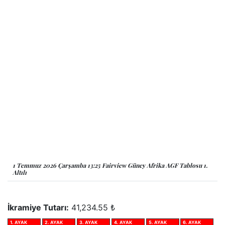
1 Temmuz 2026 Çarşamba 13:25 Fairview Güney Afrika AGF Tablosu 1.
Altılı
İkramiye Tutarı:
41,234.55 ₺
1. AYAK
2. AYAK
3. AYAK
4. AYAK
5. AYAK
6. AYAK