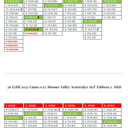
8 (%16.36)
6 (%18.08)
2 (%17.96)
2 (%10.42)
1 (%19.76)
5 (%13.66)
1 (%14.63)
1 (%17.90)
3 (%15.76)
4 (%4.18)
9 (%15.30)
1 (%12.80)
13 (%12.44)
E
7 (%17.15)
6 (%11.67)
9 (%2.68)
4 (%11.70)
4 (%2.08)
10 (%9.54)
8 (%11.05)
5 (%10.25)
7 (%2.30)
2 (%9.75)
2 (%2.00)
12 (%9.14)
3 (%9.81)
E
1 (%5.77)
8 (%1.75)
6 (%7.52)
3 (%0.50)
2 (%6.24)
2 (%6.33)
4 (%5.12)
5 (%1.55)
10 (%5.55)
14 (%5.69)
10 (%1.25)
7 (%3.90)
3 (%0.99)
5 (%3.62)
6 (%3.29)
4 (%0.15)
E
10 (%2.91)
6 (%0.86)
11 (%2.77)
E
4 (%1.78)
9 (%0.00)
9 (%1.39)
3 (%2.38)
3 (%1.43)
8 (%1.32)
7 (%0.00)
9 (%0.00)
11 (%0.00)
26 Eylül 2025 Cuma 11:15 Moonee Valley Avustralya AGF Tablosu 2. Altılı
1. AYAK
2. AYAK
3. AYAK
4. AYAK
5. AYAK
6. AYAK
8 (%28.07)
1 (%72.54)
7 (%19.26)
E
6 (%69.09)
6 (%29.26)
7 (%22.29)
2 (%18.50)
2 (%11.80)
1 (%18.01)
5 (%14.51)
9 (%19.70)
5 (%19.45)
3 (%15.45)
4 (%5.74)
9 (%14.99)
1 (%11.91)
2 (%18.90)
4 (%16.25)
6 (%11.16)
9 (%2.95)
4 (%12.98)
4 (%1.91)
5 (%13.29)
9 (%12.93)
5 (%10.12)
7 (%2.44)
2 (%10.64)
2 (%1.81)
8 (%9.03)
8 (%10.99)