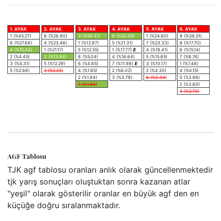
1. AYAK
2. AYAK
3. AYAK
4. AYAK
5. AYAK
6. AYAK
1 (%45.27)
6 (%26.90)
3 (%59.41)
6 (%22.49)
1 (%24.60)
9 (%36.51)
6 (%27.88)
4 (%23.46)
1 (%12.97)
5 (%21.31)
7 (%23.33)
8 (%17.70)
4 (%15.43)
1 (%21.17)
5 (%12.55)
1 (%17.77)
E
4 (%18.41)
6 (%15.14)
2 (%4.45)
3 (%13.94)
8 (%5.04)
4 (%16.64)
5 (%15.85)
7 (%8.74)
3 (%4.31)
5 (%12.29)
6 (%4.65)
7 (%11.98)
E
3 (%10.17)
1 (%7.48)
5 (%2.66)
2 (%2.23)
4 (%1.85)
2 (%6.02)
2 (%4.30)
4 (%4.15)
2 (%1.84)
3 (%3.79)
6 (%3.34)
5 (%3.98)
7 (%1.69)
2 (%3.60)
3 (%2.70)
AGF Tablosu
TJK agf tablosu oranları anlık olarak güncellenmektedir
tjk yarış sonuçları oluştuktan sonra kazanan atlar
"yeşil" olarak gösterilir oranlar en büyük agf den en
küçüğe doğru sıralanmaktadır.