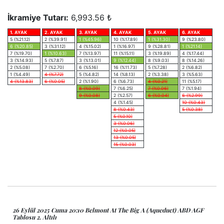
İkramiye Tutarı:
6,993.56 ₺
1. AYAK
2. AYAK
3. AYAK
4. AYAK
5. AYAK
6. AYAK
5 (%21.12)
2 (%39.91)
1 (%45.96)
10 (%17.89)
1 (%31.30)
9 (%23.80)
6 (%20.85)
3 (%31.12)
4 (%15.02)
1 (%16.97)
9 (%28.81)
1 (%21.14)
7 (%19.70)
1 (%10.63)
7 (%13.97)
11 (%15.11)
3 (%19.89)
4 (%17.44)
3 (%14.93)
5 (%7.87)
3 (%13.01)
9 (%12.44)
8 (%9.03)
8 (%14.26)
2 (%5.08)
7 (%2.70)
6 (%5.16)
16 (%11.73)
5 (%7.28)
2 (%6.82)
1 (%4.49)
4 (%7.72)
5 (%4.82)
14 (%8.13)
2 (%3.38)
3 (%5.63)
4 (%13.83)
6 (%0.05)
2 (%1.90)
6 (%6.73)
4 (%0.21)
11 (%5.17)
8 (%0.09)
7 (%6.25)
7 (%0.06)
7 (%1.94)
9 (%0.08)
2 (%2.57)
6 (%0.04)
6 (%2.99)
4 (%1.45)
10 (%0.43)
8 (%0.43)
5 (%0.38)
5 (%0.10)
3 (%0.06)
12 (%0.05)
13 (%0.05)
15 (%0.03)
26 Eylül 2025 Cuma 20:10 Belmont At The Big A (Aqueduct) ABD AGF
Tablosu 2. Altılı