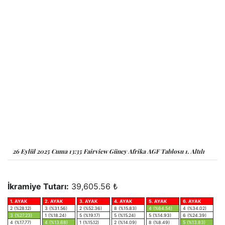
26 Eylül 2025 Cuma 13:35 Fairview Güney Afrika AGF Tablosu 1. Altılı
İkramiye Tutarı:
39,605.56 ₺
1. AYAK
2. AYAK
3. AYAK
4. AYAK
5. AYAK
6. AYAK
2 (%28.12)
3 (%31.56)
2 (%52.36)
8 (%15.83)
4 (%64.54)
4 (%34.02)
3 (%27.23)
1 (%18.24)
5 (%19.17)
5 (%15.24)
5 (%14.93)
6 (%24.39)
4 (%17.77)
4 (%13.68)
1 (%15.12)
2 (%14.09)
8 (%8.49)
5 (%13.83)