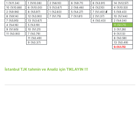
1 (%11.34)
1 (%10.08)
2 (%6.10)
6 (%9.71)
8 (%3.91)
14 (%12.57)
10 (%10.88)
6 (%10.00)
5 (%3.67)
2 (%6.46)
6 (%2.10)
4 (%10.53)
2 (%9.96)
8 (%5.97)
1 (%2.83)
5 (%4.27)
7 (%1.40)
E
5 (%9.43)
8 (%9.14)
12 (%3.90)
7 (%1.75)
7 (%1.81)
2 (%1.37)
10 (%7.44)
7 (%5.95)
13 (%3.67)
4 (%0.43)
2 (%4.04)
4 (%4.16)
5 (%3.19)
11 (%1.71)
9 (%1.65)
10 (%1.21)
3 (%1.26)
11 (%0.90)
7 (%0.79)
9 (%1.13)
11 (%0.49)
8 (%0.59)
9 (%0.37)
13 (%0.49)
6 (%1.75)
İstanbul TJK tahmin ve Analiz için TIKLAYIN !!!