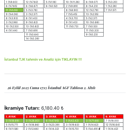
1 (%9.83)
12 (%7.82)
5 (%1.18)
10 (%11.26)
6 (%9.07)
5 (%3.20)
6 (%7.65)
6 (%6.67)
6 (%0.52)
2 (%9.89)
8 (%4.23)
1 (%2.28)
11 (%5.55)
5 (%3.78)
8 (%8.90)
12 (%2.79)
7 (%1.57)
9 (%4.06)
3 (%2.37)
7 (%5.45)
13 (%2.55)
8 (%3.93)
8 (%1.43)
4 (%3.70)
5 (%2.37)
3 (%2.98)
9 (%0.82)
9 (%1.43)
10 (%0.88)
10 (%2.53)
13 (%0.82)
11 (%0.73)
7 (%0.53)
4 (%1.44)
7 (%0.69)
11 (%0.33)
11 (%0.64)
9 (%0.23)
14 (%0.39)
İstanbul TJK tahmin ve Analiz için TIKLAYIN !!!
26 Eylül 2025 Cuma 17:15 İstanbul AGF Tablosu 2. Altılı
İkramiye Tutarı:
6,180.40 ₺
1. AYAK
2. AYAK
3. AYAK
4. AYAK
5. AYAK
6. AYAK
3 (%18.69)
3 (%28.80)
6 (%47.95)
1 (%42.42)
3 (%71.68)
7 (%18.00)
5 (%15.77)
4 (%18.86)
3 (%23.39)
3 (%19.63)
1 (%14.62)
12 (%16.64)
6 (%11.58)
2 (%12.66)
4 (%14.32)
4 (%15.70)
5 (%4.49)
E
1 (%14.42)