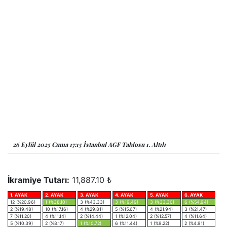
26 Eylül 2025 Cuma 17:15 İstanbul AGF Tablosu 1. Altılı
İkramiye Tutarı:
11,887.10 ₺
1. AYAK
2. AYAK
3. AYAK
4. AYAK
5. AYAK
6. AYAK
12 (%20.96)
1 (%38.10)
3 (%43.33)
3 (%19.49)
3 (%33.30)
6 (%54.94)
2 (%19.48)
10 (%17.16)
4 (%29.81)
5 (%15.67)
4 (%21.94)
3 (%21.47)
7 (%11.20)
4 (%11.14)
2 (%14.44)
1 (%12.04)
2 (%12.57)
4 (%11.64)
5 (%10.39)
2 (%8.17)
1 (%10.72)
6 (%11.44)
1 (%9.22)
2 (%4.91)