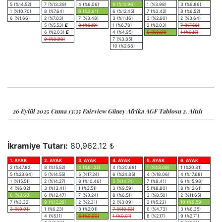
5 (%14.52)
7 (%13.39)
4 (%6.06)
9 (%12.96)
1 (%3.98)
3 (%9.86)
1 (%10.70)
8 (%7.64)
6 (%3.61)
6 (%12.45)
7 (%3.42)
8 (%6.52)
6 (%1.66)
2 (%7.03)
7 (%3.48)
3 (%11.16)
3 (%2.60)
2 (%3.64)
5 (%5.53)
E
3 (%0.19)
1 (%6.78)
2 (%2.03)
7 (%7.59)
6 (%2.03)
E
4 (%4.95)
6 (%0.01)
1 (%0.15)
9 (%0.90)
7 (%3.85)
10 (%2.68)
26 Eylül 2025 Cuma 13:35 Fairview Güney Afrika AGF Tablosu 2. Altılı
İkramiye Tutarı:
80,962.12 ₺
1. AYAK
2. AYAK
3. AYAK
4. AYAK
5. AYAK
6. AYAK
2 (%47.82)
8 (%15.52)
4 (%61.22)
4 (%30.68)
1 (%43.09)
1 (%20.81)
5 (%23.64)
5 (%14.55)
5 (%17.24)
6 (%24.85)
4 (%18.06)
4 (%17.68)
1 (%15.51)
2 (%14.27)
8 (%10.46)
5 (%14.74)
7 (%9.41)
6 (%15.98)
4 (%6.02)
3 (%13.41)
1 (%3.51)
3 (%9.59)
5 (%8.80)
8 (%12.61)
6 (%3.68)
6 (%12.47)
7 (%3.24)
8 (%6.51)
3 (%8.50)
2 (%11.65)
7 (%3.32)
9 (%12.26)
2 (%2.31)
2 (%3.09)
2 (%5.23)
10 (%9.59)
3 (%0.01)
1 (%6.23)
3 (%2.01)
7 (%10.53)
6 (%4.73)
3 (%6.35)
4 (%5.11)
6 (%0.00)
1 (%0.01)
8 (%2.17)
9 (%2.71)