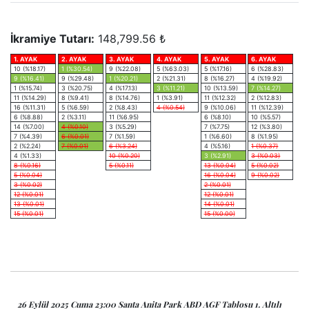
İkramiye Tutarı:
148,799.56 ₺
1. AYAK
2. AYAK
3. AYAK
4. AYAK
5. AYAK
6. AYAK
10 (%18.17)
1 (%30.54)
9 (%22.08)
5 (%63.03)
5 (%17.16)
6 (%28.83)
9 (%16.41)
9 (%29.48)
1 (%20.21)
2 (%21.31)
8 (%16.27)
4 (%19.92)
1 (%15.74)
3 (%20.75)
4 (%17.13)
3 (%11.21)
10 (%13.59)
7 (%14.27)
11 (%14.29)
8 (%9.41)
8 (%14.76)
1 (%3.91)
11 (%12.32)
2 (%12.83)
16 (%11.31)
5 (%6.59)
2 (%8.43)
4 (%0.54)
9 (%10.06)
11 (%12.39)
6 (%8.88)
2 (%3.11)
11 (%6.95)
6 (%8.10)
10 (%5.57)
14 (%7.00)
4 (%0.10)
3 (%5.29)
7 (%7.75)
12 (%3.80)
7 (%4.39)
6 (%0.01)
7 (%1.59)
1 (%6.60)
8 (%1.95)
2 (%2.24)
7 (%0.01)
6 (%3.24)
4 (%5.16)
1 (%0.37)
4 (%1.33)
10 (%0.20)
3 (%2.91)
3 (%0.03)
8 (%0.16)
5 (%0.11)
13 (%0.04)
5 (%0.02)
5 (%0.04)
16 (%0.04)
9 (%0.02)
3 (%0.02)
2 (%0.01)
12 (%0.01)
12 (%0.01)
13 (%0.01)
14 (%0.01)
15 (%0.01)
15 (%0.00)
26 Eylül 2025 Cuma 23:00 Santa Anita Park ABD AGF Tablosu 1. Altılı