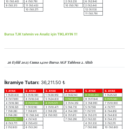
10 (%0.40)
4 (%0.79)
2 (%3.23)
6 (%2.94)
9 (%0.31)
11 (%0.43)
10 (%0.76)
2 (%2.44)
10 (%0.27)
12 (%1.13)
11 (%0.79)
Bursa TJK tahmin ve Analiz için TIKLAYIN !!!
26 Eylül 2025 Cuma 14:00 Bursa AGF Tablosu 2. Altılı
İkramiye Tutarı:
36,211.50 ₺
1. AYAK
2. AYAK
3. AYAK
4. AYAK
5. AYAK
6. AYAK
1 (%20.63)
5 (%18.59)
1 (%38.95)
2 (%52.14)
8 (%50.46)
1 (%25.52)
8 (%17.89)
8 (%18.04)
5 (%24.83)
1 (%20.49)
9 (%17.64)
5 (%15.58)
4 (%16.58)
3 (%12.56)
4 (%15.57)
3 (%14.35)
3 (%8.99)
7 (%10.90)
9 (%16.52)
1 (%12.18)
3 (%10.47)
5 (%6.73)
5 (%7.55)
4 (%7.17)
7 (%9.28)
7 (%9.81)
2 (%9.25)
4 (%4.39)
1 (%7.31)
6 (%4.85)
5 (%6.28)
10 (%8.34)
6 (%0.92)
6 (%1.61)
6 (%3.01)
8 (%4.83)
3 (%5.78)
4 (%7.42)
7 (%0.29)
2 (%2.22)
9 (%4.31)
6 (%3.77)
9 (%5.43)
4 (%1.33)
3 (%2.21)
2 (%2.63)
6 (%3.24)
7 (%0.98)
10 (%0.80)