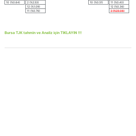
10 (%0.64)
2 (%2.53)
10 (%0.51)
11 (%0.40)
12 (%1.09)
12 (%0.36)
11 (%0.76)
2 (%23.08)
Bursa TJK tahmin ve Analiz için TIKLAYIN !!!