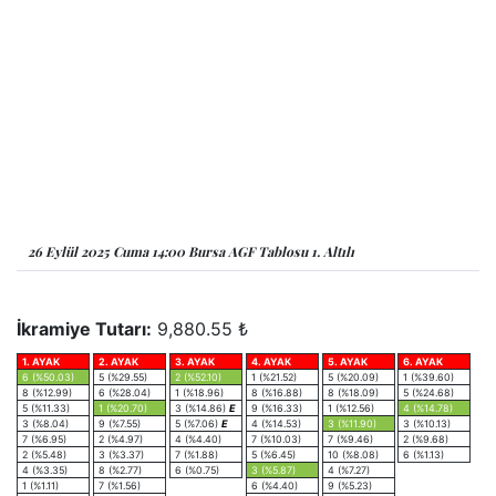
26 Eylül 2025 Cuma 14:00 Bursa AGF Tablosu 1. Altılı
İkramiye Tutarı:
9,880.55 ₺
1. AYAK
2. AYAK
3. AYAK
4. AYAK
5. AYAK
6. AYAK
6 (%50.03)
5 (%29.55)
2 (%52.10)
1 (%21.52)
5 (%20.09)
1 (%39.60)
8 (%12.99)
6 (%28.04)
1 (%18.96)
8 (%16.88)
8 (%18.09)
5 (%24.68)
5 (%11.33)
1 (%20.70)
3 (%14.86)
E
9 (%16.33)
1 (%12.56)
4 (%14.78)
3 (%8.04)
9 (%7.55)
5 (%7.06)
E
4 (%14.53)
3 (%11.90)
3 (%10.13)
7 (%6.95)
2 (%4.97)
4 (%4.40)
7 (%10.03)
7 (%9.46)
2 (%9.68)
2 (%5.48)
3 (%3.37)
7 (%1.88)
5 (%6.45)
10 (%8.08)
6 (%1.13)
4 (%3.35)
8 (%2.77)
6 (%0.75)
3 (%5.87)
4 (%7.27)
1 (%1.11)
7 (%1.56)
6 (%4.40)
9 (%5.23)