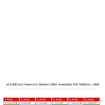
26 Eylül 2025 Cuma 11:15 Moonee Valley Avustralya AGF Tablosu 1. Altılı
1. AYAK
2. AYAK
3. AYAK
4. AYAK
5. AYAK
6. AYAK
5 (%19.45)
E
5 (%18.28)
8 (%25.26)
1 (%75.26)
7 (%20.31)
E
6 (%68.94)