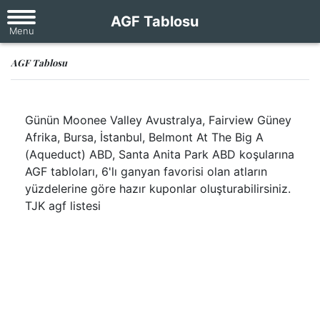
AGF Tablosu
AGF Tablosu
Günün Moonee Valley Avustralya, Fairview Güney
Afrika, Bursa, İstanbul, Belmont At The Big A
(Aqueduct) ABD, Santa Anita Park ABD koşularına
AGF tabloları, 6'lı ganyan favorisi olan atların
yüzdelerine göre hazır kuponlar oluşturabilirsiniz.
TJK agf listesi