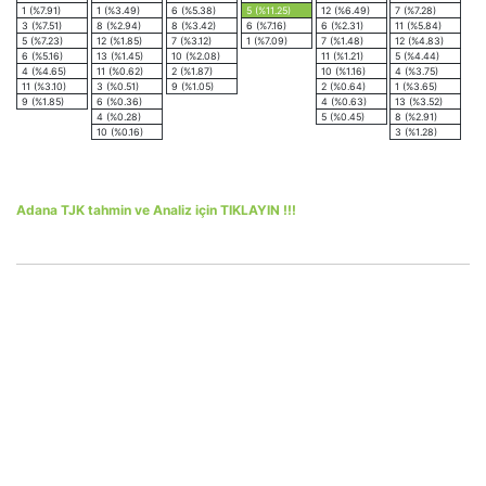
1 (%7.91)
1 (%3.49)
6 (%5.38)
5 (%11.25)
12 (%6.49)
7 (%7.28)
3 (%7.51)
8 (%2.94)
8 (%3.42)
6 (%7.16)
6 (%2.31)
11 (%5.84)
5 (%7.23)
12 (%1.85)
7 (%3.12)
1 (%7.09)
7 (%1.48)
12 (%4.83)
6 (%5.16)
13 (%1.45)
10 (%2.08)
11 (%1.21)
5 (%4.44)
4 (%4.65)
11 (%0.62)
2 (%1.87)
10 (%1.16)
4 (%3.75)
11 (%3.10)
3 (%0.51)
9 (%1.05)
2 (%0.64)
1 (%3.65)
9 (%1.85)
6 (%0.36)
4 (%0.63)
13 (%3.52)
4 (%0.28)
5 (%0.45)
8 (%2.91)
10 (%0.16)
3 (%1.28)
Adana TJK tahmin ve Analiz için TIKLAYIN !!!