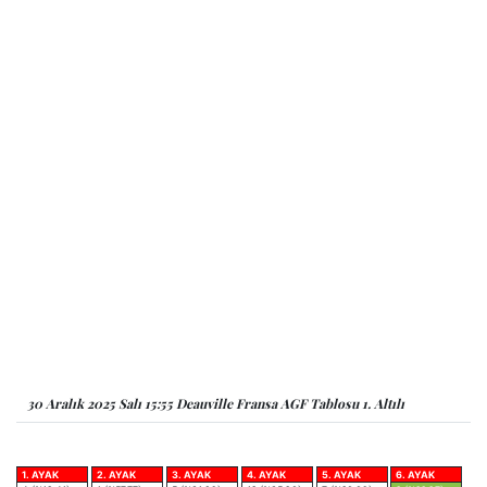
30 Aralık 2025 Salı 15:55 Deauville Fransa AGF Tablosu 1. Altılı
1. AYAK
2. AYAK
3. AYAK
4. AYAK
5. AYAK
6. AYAK