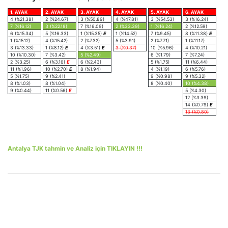
1. AYAK
2. AYAK
3. AYAK
4. AYAK
5. AYAK
6. AYAK
4 (%21.38)
2 (%24.67)
3 (%50.89)
4 (%47.81)
3 (%54.53)
3 (%16.24)
7 (%16.12)
3 (%22.18)
7 (%16.09)
2 (%33.39)
1 (%16.24)
2 (%12.59)
6 (%15.34)
5 (%16.33)
1 (%15.35)
E
1 (%14.52)
7 (%9.45)
8 (%11.38)
E
1 (%15.12)
4 (%15.42)
2 (%7.32)
5 (%3.91)
2 (%7.71)
1 (%11.17)
3 (%13.33)
1 (%8.12)
E
4 (%3.51)
E
3 (%0.37)
10 (%5.96)
4 (%10.21)
10 (%10.30)
7 (%3.42)
5 (%2.49)
6 (%1.79)
7 (%7.24)
2 (%3.25)
6 (%3.16)
E
6 (%2.43)
5 (%1.75)
11 (%6.44)
11 (%1.96)
10 (%2.70)
E
8 (%1.94)
4 (%1.19)
6 (%5.76)
5 (%1.75)
9 (%2.41)
9 (%0.98)
9 (%5.32)
8 (%1.03)
8 (%1.04)
8 (%0.40)
10 (%4.38)
9 (%0.44)
11 (%0.56)
E
5 (%4.30)
12 (%3.39)
14 (%0.79)
E
13 (%0.80)
Antalya TJK tahmin ve Analiz için TIKLAYIN !!!