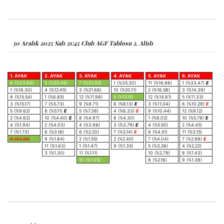
30 Aralık 2025 Salı 21:45 Club AGF Tablosu 2. Altılı
1. AYAK
2. AYAK
3. AYAK
4. AYAK
5. AYAK
6. AYAK
6 (%33.69)
5 (%53.49)
7 (%32.92)
1 (%35.30)
11 (%16.86)
1 (%33.47)
E
1 (%16.30)
4 (%12.45)
3 (%21.68)
10 (%20.11)
2 (%16.58)
3 (%14.39)
8 (%15.54)
1 (%6.85)
12 (%11.98)
5 (%15.15)
12 (%14.81)
5 (%11.33)
3 (%15.17)
7 (%5.73)
9 (%9.71)
6 (%8.13)
E
3 (%11.04)
6 (%10.29)
E
5 (%9.62)
8 (%5.11)
E
5 (%7.38)
4 (%6.33)
E
9 (%10.44)
12 (%9.12)
2 (%4.62)
10 (%4.40)
E
8 (%4.97)
8 (%4.30)
1 (%8.02)
10 (%5.78)
E
4 (%1.94)
2 (%4.03)
4 (%3.98)
3 (%3.79)
E
4 (%5.50)
2 (%4.45)
7 (%1.73)
6 (%3.18)
6 (%2.20)
7 (%3.14)
E
6 (%4.51)
11 (%3.15)
9 (%1.39)
9 (%1.84)
2 (%1.55)
2 (%2.40)
7 (%4.04)
7 (%2.98)
E
11 (%1.63)
1 (%1.47)
9 (%1.35)
5 (%3.26)
4 (%2.22)
3 (%1.30)
11 (%1.11)
10 (%2.79)
8 (%1.43)
10 (%1.05)
8 (%2.16)
9 (%1.38)