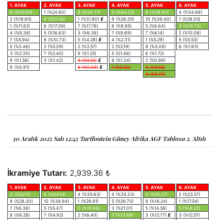
1. AYAK
2. AYAK
3. AYAK
4. AYAK
5. AYAK
6. AYAK
8 (%45.95)
1 (%24.80)
8 (%34.77)
3 (%44.32)
8 (%38.93)
4 (%34.68)
2 (%18.65)
4 (%21.54)
1 (%31.80)
E
9 (%28.35)
10 (%36.40)
1 (%28.05)
1 (%11.82)
6 (%17.39)
7 (%17.78)
8 (%9.95)
5 (%6.64)
3 (%19.73)
4 (%9.38)
5 (%16.63)
3 (%6.36)
7 (%9.69)
7 (%6.14)
2 (%10.08)
7 (%5.94)
8 (%10.73)
5 (%4.28)
E
4 (%2.31)
1 (%5.29)
5 (%5.53)
5 (%3.46)
2 (%5.09)
2 (%3.57)
2 (%2.19)
9 (%3.09)
6 (%1.93)
3 (%2.30)
7 (%2.40)
9 (%1.25)
5 (%1.46)
6 (%1.72)
9 (%1.58)
3 (%1.42)
4 (%0.10)
E
6 (%1.24)
2 (%0.99)
6 (%0.91)
6 (%0.09)
E
1 (%0.50)
4 (%0.55)
3 (%0.23)
30 Aralık 2025 Salı 12:45 Turffontein Güney Afrika AGF Tablosu 2. Altılı
İkramiye Tutarı:
2,939.36 ₺
1. AYAK
2. AYAK
3. AYAK
4. AYAK
5. AYAK
6. AYAK
3 (%52.11)
8 (%44.14)
4 (%35.83)
4 (%35.33)
4 (%20.27)
2 (%23.57)
9 (%28.30)
10 (%36.94)
1 (%29.91)
5 (%29.73)
9 (%16.24)
1 (%17.54)
7 (%6.38)
5 (%5.47)
3 (%19.66)
3 (%21.01)
5 (%14.58)
5 (%14.23)
8 (%6.28)
7 (%4.92)
2 (%8.40)
2 (%13.88)
3 (%12.77)
E
3 (%12.57)