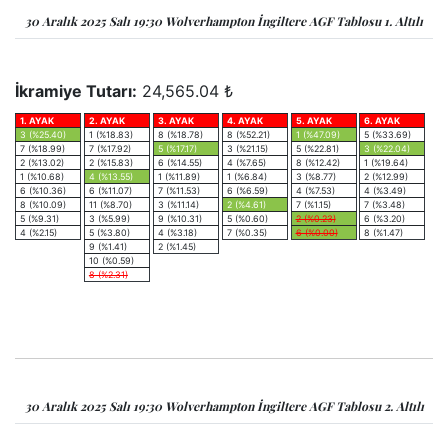
30 Aralık 2025 Salı 19:30 Wolverhampton İngiltere AGF Tablosu 1. Altılı
İkramiye Tutarı:
24,565.04 ₺
1. AYAK
2. AYAK
3. AYAK
4. AYAK
5. AYAK
6. AYAK
3 (%25.40)
1 (%18.83)
8 (%18.78)
8 (%52.21)
1 (%47.09)
5 (%33.69)
7 (%18.99)
7 (%17.92)
5 (%17.17)
3 (%21.15)
5 (%22.81)
3 (%22.04)
2 (%13.02)
2 (%15.83)
6 (%14.55)
4 (%7.65)
8 (%12.42)
1 (%19.64)
1 (%10.68)
4 (%13.55)
1 (%11.89)
1 (%6.84)
3 (%8.77)
2 (%12.99)
6 (%10.36)
6 (%11.07)
7 (%11.53)
6 (%6.59)
4 (%7.53)
4 (%3.49)
8 (%10.09)
11 (%8.70)
3 (%11.14)
2 (%4.61)
7 (%1.15)
7 (%3.48)
5 (%9.31)
3 (%5.99)
9 (%10.31)
5 (%0.60)
2 (%0.23)
6 (%3.20)
4 (%2.15)
5 (%3.80)
4 (%3.18)
7 (%0.35)
6 (%0.00)
8 (%1.47)
9 (%1.41)
2 (%1.45)
10 (%0.59)
8 (%2.31)
30 Aralık 2025 Salı 19:30 Wolverhampton İngiltere AGF Tablosu 2. Altılı