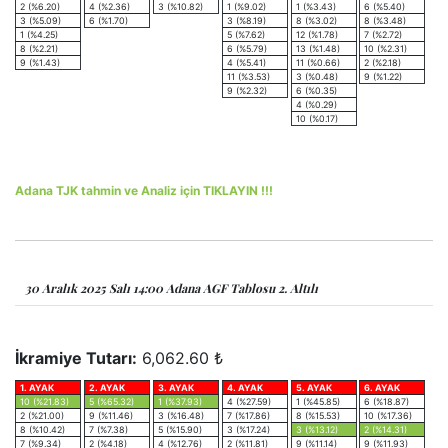
2 (%6.20)
4 (%2.36)
3 (%10.82)
1 (%9.02)
1 (%3.43)
6 (%5.40)
3 (%5.09)
6 (%1.70)
3 (%8.19)
8 (%3.02)
8 (%3.48)
1 (%4.25)
5 (%7.62)
12 (%1.78)
7 (%2.72)
8 (%2.21)
6 (%5.79)
13 (%1.48)
10 (%2.31)
9 (%1.43)
4 (%5.41)
11 (%0.66)
2 (%2.18)
11 (%3.53)
3 (%0.48)
9 (%1.22)
9 (%2.32)
6 (%0.35)
4 (%0.29)
10 (%0.17)
Adana TJK tahmin ve Analiz için TIKLAYIN !!!
30 Aralık 2025 Salı 14:00 Adana AGF Tablosu 2. Altılı
İkramiye Tutarı:
6,062.60 ₺
1. AYAK
2. AYAK
3. AYAK
4. AYAK
5. AYAK
6. AYAK
10 (%21.83)
5 (%65.32)
1 (%37.93)
4 (%27.59)
1 (%45.85)
6 (%18.87)
2 (%21.00)
9 (%11.46)
3 (%16.48)
7 (%17.86)
8 (%15.53)
10 (%17.36)
8 (%10.42)
7 (%7.38)
5 (%15.90)
3 (%17.24)
3 (%13.12)
2 (%14.31)
7 (%9.34)
2 (%4.18)
4 (%12.76)
2 (%11.81)
9 (%11.14)
9 (%11.93)