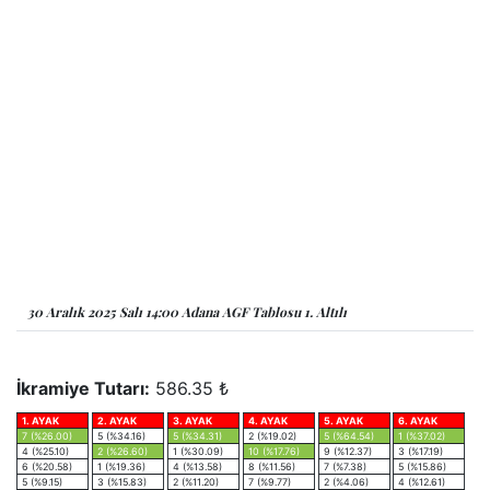
30 Aralık 2025 Salı 14:00 Adana AGF Tablosu 1. Altılı
İkramiye Tutarı:
586.35 ₺
1. AYAK
2. AYAK
3. AYAK
4. AYAK
5. AYAK
6. AYAK
7 (%26.00)
5 (%34.16)
5 (%34.31)
2 (%19.02)
5 (%64.54)
1 (%37.02)
4 (%25.10)
2 (%26.60)
1 (%30.09)
10 (%17.76)
9 (%12.37)
3 (%17.19)
6 (%20.58)
1 (%19.36)
4 (%13.58)
8 (%11.56)
7 (%7.38)
5 (%15.86)
5 (%9.15)
3 (%15.83)
2 (%11.20)
7 (%9.77)
2 (%4.06)
4 (%12.61)