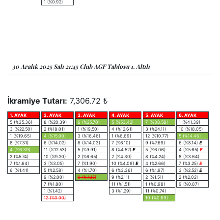
1 (%0.92)
30 Aralık 2025 Salı 21:45 Club AGF Tablosu 1. Altılı
İkramiye Tutarı:
7,306.72 ₺
1. AYAK
2. AYAK
3. AYAK
4. AYAK
5. AYAK
6. AYAK
5 (%35.36)
8 (%20.39)
6 (%25.70)
5 (%53.42)
7 (%38.58)
1 (%41.39)
3 (%22.50)
2 (%18.01)
1 (%19.50)
4 (%12.61)
3 (%24.11)
10 (%18.05)
1 (%19.65)
4 (%15.00)
3 (%16.46)
1 (%6.69)
12 (%10.77)
5 (%14.46)
8 (%7.31)
6 (%14.02)
8 (%14.03)
7 (%6.10)
9 (%7.69)
6 (%8.14)
E
4 (%6.39)
11 (%12.53)
5 (%9.91)
8 (%4.52)
E
5 (%6.06)
4 (%5.65)
E
2 (%5.74)
10 (%9.20)
2 (%6.65)
2 (%4.30)
8 (%4.24)
8 (%3.64)
7 (%1.64)
3 (%3.05)
7 (%1.90)
10 (%4.09)
E
4 (%2.66)
7 (%3.25)
E
6 (%1.41)
5 (%2.58)
4 (%1.70)
6 (%3.36)
6 (%1.97)
3 (%2.52)
E
9 (%2.00)
9 (%4.15)
9 (%2.11)
2 (%1.51)
2 (%2.02)
7 (%1.80)
11 (%1.51)
1 (%0.98)
9 (%0.87)
1 (%1.42)
3 (%1.29)
11 (%0.74)
12 (%0.00)
10 (%0.69)