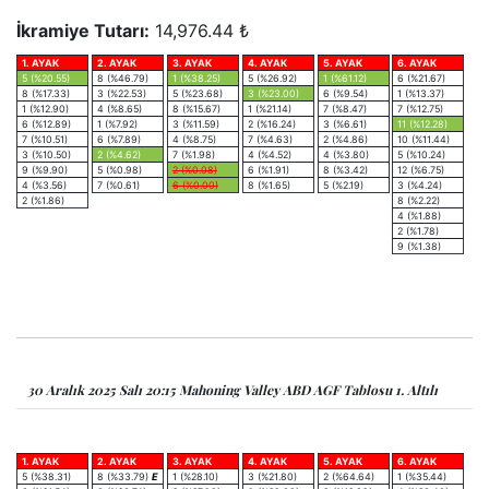
İkramiye Tutarı:
14,976.44 ₺
1. AYAK
2. AYAK
3. AYAK
4. AYAK
5. AYAK
6. AYAK
5 (%20.55)
8 (%46.79)
1 (%38.25)
5 (%26.92)
1 (%61.12)
6 (%21.67)
8 (%17.33)
3 (%22.53)
5 (%23.68)
3 (%23.00)
6 (%9.54)
1 (%13.37)
1 (%12.90)
4 (%8.65)
8 (%15.67)
1 (%21.14)
7 (%8.47)
7 (%12.75)
6 (%12.89)
1 (%7.92)
3 (%11.59)
2 (%16.24)
3 (%6.61)
11 (%12.28)
7 (%10.51)
6 (%7.89)
4 (%8.75)
7 (%4.63)
2 (%4.86)
10 (%11.44)
3 (%10.50)
2 (%4.62)
7 (%1.98)
4 (%4.52)
4 (%3.80)
5 (%10.24)
9 (%9.90)
5 (%0.98)
2 (%0.08)
6 (%1.91)
8 (%3.42)
12 (%6.75)
4 (%3.56)
7 (%0.61)
6 (%0.00)
8 (%1.65)
5 (%2.19)
3 (%4.24)
2 (%1.86)
8 (%2.22)
4 (%1.88)
2 (%1.78)
9 (%1.38)
30 Aralık 2025 Salı 20:15 Mahoning Valley ABD AGF Tablosu 1. Altılı
1. AYAK
2. AYAK
3. AYAK
4. AYAK
5. AYAK
6. AYAK
5 (%38.31)
8 (%33.79)
E
1 (%28.10)
3 (%21.80)
2 (%64.64)
1 (%35.44)