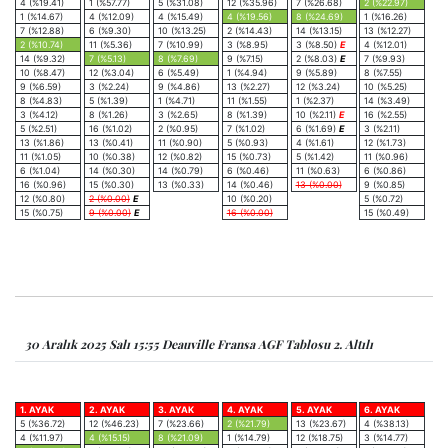
4 (%19.41)
1 (%57.77)
5 (%31.08)
12 (%35.96)
7 (%26.68)
2 (%22.97)
1 (%14.67)
4 (%12.09)
4 (%15.49)
4 (%19.56)
8 (%24.69)
1 (%16.26)
7 (%12.88)
6 (%9.30)
10 (%13.25)
2 (%14.43)
14 (%13.15)
13 (%12.27)
2 (%10.74)
11 (%5.36)
7 (%10.99)
3 (%8.95)
3 (%8.50)
E
4 (%12.01)
14 (%9.32)
7 (%5.13)
8 (%7.69)
9 (%7.15)
2 (%8.03)
E
7 (%9.93)
10 (%8.47)
12 (%3.04)
6 (%5.49)
1 (%4.94)
9 (%5.89)
8 (%7.55)
9 (%6.59)
3 (%2.24)
9 (%4.86)
13 (%2.27)
12 (%3.24)
10 (%5.25)
8 (%4.83)
5 (%1.39)
1 (%4.71)
11 (%1.55)
1 (%2.37)
14 (%3.49)
3 (%4.12)
8 (%1.26)
3 (%2.65)
8 (%1.39)
10 (%2.11)
E
16 (%2.55)
5 (%2.51)
16 (%1.02)
2 (%0.95)
7 (%1.02)
6 (%1.69)
E
3 (%2.11)
13 (%1.86)
13 (%0.41)
11 (%0.90)
5 (%0.93)
4 (%1.61)
12 (%1.73)
11 (%1.05)
10 (%0.38)
12 (%0.82)
15 (%0.73)
5 (%1.42)
11 (%0.96)
6 (%1.04)
14 (%0.30)
14 (%0.79)
6 (%0.46)
11 (%0.63)
6 (%0.86)
16 (%0.96)
15 (%0.30)
13 (%0.33)
14 (%0.46)
13 (%0.00)
9 (%0.85)
12 (%0.80)
2 (%0.00)
E
10 (%0.20)
5 (%0.72)
15 (%0.75)
9 (%0.00)
E
16 (%0.00)
15 (%0.49)
30 Aralık 2025 Salı 15:55 Deauville Fransa AGF Tablosu 2. Altılı
1. AYAK
2. AYAK
3. AYAK
4. AYAK
5. AYAK
6. AYAK
5 (%36.72)
12 (%46.23)
7 (%23.66)
2 (%21.79)
13 (%23.67)
4 (%38.13)
4 (%11.97)
4 (%15.15)
8 (%21.09)
1 (%14.79)
12 (%18.75)
3 (%14.77)