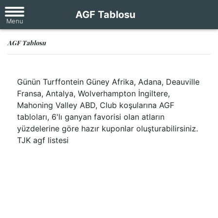
AGF Tablosu
AGF Tablosu
Günün Turffontein Güney Afrika, Adana, Deauville
Fransa, Antalya, Wolverhampton İngiltere,
Mahoning Valley ABD, Club koşularına AGF
tabloları, 6'lı ganyan favorisi olan atların
yüzdelerine göre hazır kuponlar oluşturabilirsiniz.
TJK agf listesi