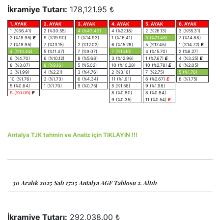
İkramiye Tutarı:
178,121.95 ₺
1. AYAK
2. AYAK
3. AYAK
4. AYAK
5. AYAK
6. AYAK
1 (%36.41)
2 (%30.55)
4 (%43.43)
4 (%22.18)
2 (%26.13)
3 (%55.31)
2 (%18.95)
E
9 (%19.90)
1 (%14.93)
1 (%16.41)
3 (%21.48)
7 (%14.88)
7 (%18.95)
7 (%13.15)
2 (%12.02)
6 (%15.28)
5 (%17.45)
1 (%14.72)
E
4 (%13.44)
5 (%11.47)
7 (%9.07)
7 (%15.10)
4 (%15.70)
2 (%6.27)
6 (%4.70)
6 (%10.12)
8 (%5.68)
3 (%12.96)
1 (%7.67)
E
4 (%3.25)
E
8 (%3.07)
8 (%9.16)
5 (%5.02)
10 (%10.28)
10 (%2.78)
E
6 (%2.05)
3 (%1.99)
4 (%2.21)
3 (%4.76)
2 (%3.16)
7 (%2.75)
5 (%1.78)
10 (%1.76)
3 (%1.73)
6 (%4.34)
11 (%1.91)
6 (%2.67)
E
8 (%1.75)
5 (%0.64)
1 (%1.70)
9 (%0.75)
5 (%1.56)
9 (%1.98)
9 (%0.09)
E
8 (%0.80)
8 (%0.84)
9 (%0.35)
11 (%0.54)
E
Antalya TJK tahmin ve Analiz için TIKLAYIN !!!
30 Aralık 2025 Salı 17:15 Antalya AGF Tablosu 2. Altılı
İkramiye Tutarı:
292,038.00 ₺