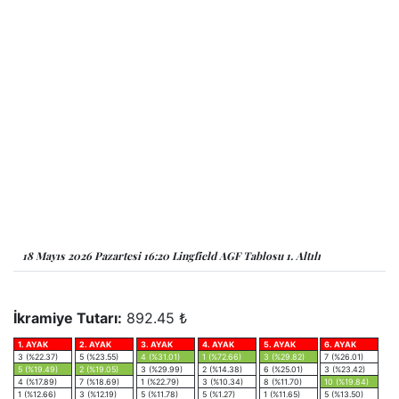
18 Mayıs 2026 Pazartesi 16:20 Lingfield AGF Tablosu 1. Altılı
İkramiye Tutarı:
892.45 ₺
1. AYAK
2. AYAK
3. AYAK
4. AYAK
5. AYAK
6. AYAK
3 (%22.37)
5 (%23.55)
4 (%31.01)
1 (%72.66)
3 (%29.82)
7 (%26.01)
5 (%19.49)
2 (%19.05)
3 (%29.99)
2 (%14.38)
6 (%25.01)
3 (%23.42)
4 (%17.89)
7 (%18.69)
1 (%22.79)
3 (%10.34)
8 (%11.70)
10 (%19.84)
1 (%12.66)
3 (%12.19)
5 (%11.78)
5 (%1.27)
1 (%11.65)
5 (%13.50)