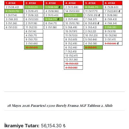
1. AYAK
2. AYAK
3. AYAK
4. AYAK
5. AYAK
6. AYAK
2 (%38.42)
1 (%32.21)
1 (%56.55)
E
2 (%13.88)
9 (%46.71)
6 (%26.63)
4 (%33.75)
5 (%19.41)
4 (%18.96)
14 (%13.53)
11 (%17.71)
7 (%22.80)
E
1 (%17.14)
7 (%18.32)
2 (%13.43)
1 (%11.72)
1 (%10.35)
E
1 (%18.96)
3 (%8.30)
6 (%12.53)
5 (%4.77)
E
3 (%11.46)
7 (%8.37)
8 (%9.43)
5 (%1.36)
2 (%11.18)
6 (%4.71)
10 (%10.78)
6 (%5.85)
E
4 (%8.34)
6 (%1.03)
11 (%2.13)
3 (%1.58)
5 (%8.49)
3 (%5.42)
2 (%6.59)
8 (%1.14)
15 (%7.91)
2 (%2.22)
9 (%3.15)
4 (%0.71)
11 (%7.03)
10 (%1.23)
10 (%2.16)
9 (%0.70)
8 (%3.65)
5 (%0.66)
3 (%1.41)
3 (%0.66)
9 (%2.49)
4 (%0.58)
5 (%0.54)
E
10 (%1.01)
6 (%2.46)
8 (%0.91)
7 (%2.45)
13 (%2.41)
12 (%1.36)
16 (%0.32)
4 (%0.06)
18 Mayıs 2026 Pazartesi 13:00 Borely Fransa AGF Tablosu 2. Altılı
İkramiye Tutarı:
56,154.30 ₺