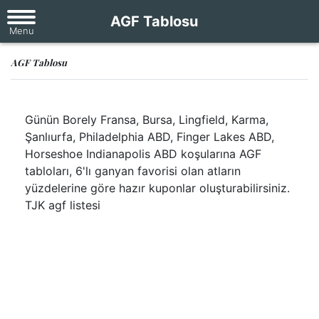
AGF Tablosu
AGF Tablosu
Günün Borely Fransa, Bursa, Lingfield, Karma,
Şanlıurfa, Philadelphia ABD, Finger Lakes ABD,
Horseshoe Indianapolis ABD koşularına AGF
tabloları, 6'lı ganyan favorisi olan atların
yüzdelerine göre hazır kuponlar oluşturabilirsiniz.
TJK agf listesi