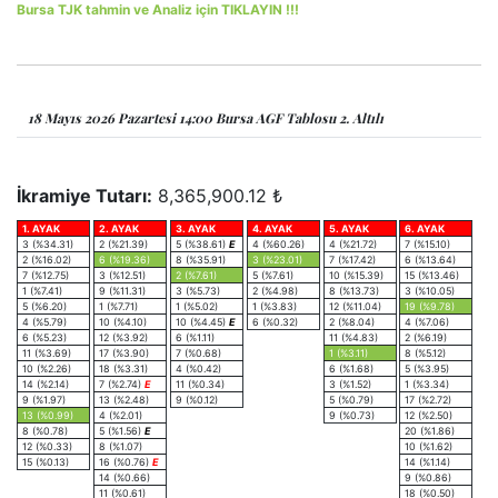
Bursa TJK tahmin ve Analiz için TIKLAYIN !!!
18 Mayıs 2026 Pazartesi 14:00 Bursa AGF Tablosu 2. Altılı
İkramiye Tutarı:
8,365,900.12 ₺
1. AYAK
2. AYAK
3. AYAK
4. AYAK
5. AYAK
6. AYAK
3 (%34.31)
2 (%21.39)
5 (%38.61)
E
4 (%60.26)
4 (%21.72)
7 (%15.10)
2 (%16.02)
6 (%19.36)
8 (%35.91)
3 (%23.01)
7 (%17.42)
6 (%13.64)
7 (%12.75)
3 (%12.51)
2 (%7.61)
5 (%7.61)
10 (%15.39)
15 (%13.46)
1 (%7.41)
9 (%11.31)
3 (%5.73)
2 (%4.98)
8 (%13.73)
3 (%10.05)
5 (%6.20)
1 (%7.71)
1 (%5.02)
1 (%3.83)
12 (%11.04)
19 (%9.78)
4 (%5.79)
10 (%4.10)
10 (%4.45)
E
6 (%0.32)
2 (%8.04)
4 (%7.06)
6 (%5.23)
12 (%3.92)
6 (%1.11)
11 (%4.83)
2 (%6.19)
11 (%3.69)
17 (%3.90)
7 (%0.68)
1 (%3.11)
8 (%5.12)
10 (%2.26)
18 (%3.31)
4 (%0.42)
6 (%1.68)
5 (%3.95)
14 (%2.14)
7 (%2.74)
E
11 (%0.34)
3 (%1.52)
1 (%3.34)
9 (%1.97)
13 (%2.48)
9 (%0.12)
5 (%0.79)
17 (%2.72)
13 (%0.99)
4 (%2.01)
9 (%0.73)
12 (%2.50)
8 (%0.78)
5 (%1.56)
E
20 (%1.86)
12 (%0.33)
8 (%1.07)
10 (%1.62)
15 (%0.13)
16 (%0.76)
E
14 (%1.14)
14 (%0.66)
9 (%0.86)
11 (%0.61)
18 (%0.50)