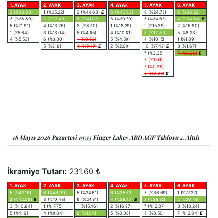
1. AYAK
2. AYAK
3. AYAK
4. AYAK
5. AYAK
6. AYAK
2 (%38.03)
1 (%35.22)
2 (%44.63)
E
6 (%42.93)
9 (%24.73)
6 (%36.22)
3 (%28.89)
2 (%32.49)
6 (%41.02)
3 (%20.79)
5 (%24.62)
4 (%34.84)
E
5 (%21.91)
4 (%13.76)
3 (%8.90)
1 (%18.29)
1 (%15.39)
2 (%16.80)
1 (%5.64)
3 (%13.04)
5 (%4.05)
4 (%10.81)
8 (%12.70)
5 (%8.23)
4 (%5.53)
6 (%3.30)
1 (%0.93)
5 (%4.50)
4 (%10.15)
1 (%1.89)
5 (%2.18)
4 (%0.47)
E
2 (%2.69)
10 (%7.42)
E
3 (%1.67)
7 (%3.35)
7 (%0.36)
E
3 (%1.01)
2 (%0.35)
6 (%0.30)
E
18 Mayıs 2026 Pazartesi 19:55 Finger Lakes ABD AGF Tablosu 2. Altılı
İkramiye Tutarı:
231.60 ₺
1. AYAK
2. AYAK
3. AYAK
4. AYAK
5. AYAK
6. AYAK
6 (%42.16)
6 (%46.99)
5 (%24.61)
6 (%35.62)
3 (%36.69)
1 (%27.22)
2 (%42.06)
E
3 (%19.45)
9 (%24.51)
4 (%35.47)
E
2 (%35.52)
2 (%20.46)
3 (%10.84)
1 (%17.75)
1 (%15.46)
2 (%16.97)
7 (%12.87)
3 (%18.24)
5 (%4.19)
4 (%9.84)
8 (%12.41)
5 (%8.36)
4 (%8.50)
7 (%12.84)
E