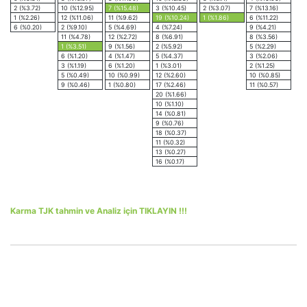
2 (%3.72)
10 (%12.95)
7 (%15.48)
3 (%10.45)
2 (%3.07)
7 (%13.16)
1 (%2.26)
12 (%11.06)
11 (%9.62)
19 (%10.24)
1 (%1.86)
6 (%11.22)
6 (%0.20)
2 (%9.10)
5 (%4.69)
4 (%7.24)
9 (%4.21)
11 (%4.78)
12 (%2.72)
8 (%6.91)
8 (%3.56)
1 (%3.51)
9 (%1.56)
2 (%5.92)
5 (%2.29)
6 (%1.20)
4 (%1.47)
5 (%4.37)
3 (%2.06)
3 (%1.19)
6 (%1.20)
1 (%3.01)
2 (%1.25)
5 (%0.49)
10 (%0.99)
12 (%2.60)
10 (%0.85)
9 (%0.46)
1 (%0.80)
17 (%2.46)
11 (%0.57)
20 (%1.66)
10 (%1.10)
14 (%0.81)
9 (%0.76)
18 (%0.37)
11 (%0.32)
13 (%0.27)
16 (%0.17)
Karma TJK tahmin ve Analiz için TIKLAYIN !!!