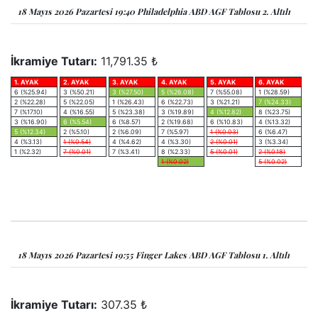
18 Mayıs 2026 Pazartesi 19:40 Philadelphia ABD AGF Tablosu 2. Altılı
İkramiye Tutarı:
11,791.35 ₺
1. AYAK
2. AYAK
3. AYAK
4. AYAK
5. AYAK
6. AYAK
6 (%25.94)
3 (%50.21)
3 (%27.50)
5 (%26.08)
7 (%55.08)
1 (%28.59)
2 (%22.28)
5 (%22.05)
1 (%26.43)
6 (%22.73)
3 (%21.21)
7 (%24.33)
7 (%17.10)
4 (%16.55)
5 (%23.38)
3 (%19.89)
4 (%12.82)
8 (%23.75)
3 (%16.90)
6 (%5.54)
6 (%8.57)
2 (%19.68)
6 (%10.83)
4 (%13.32)
5 (%12.34)
2 (%5.10)
2 (%6.09)
7 (%5.97)
1 (%0.03)
6 (%6.47)
4 (%3.13)
1 (%0.54)
4 (%4.62)
4 (%3.30)
2 (%0.01)
3 (%3.34)
1 (%2.32)
7 (%0.01)
7 (%3.41)
8 (%2.33)
5 (%0.01)
2 (%0.18)
1 (%0.02)
5 (%0.02)
18 Mayıs 2026 Pazartesi 19:55 Finger Lakes ABD AGF Tablosu 1. Altılı
İkramiye Tutarı:
307.35 ₺