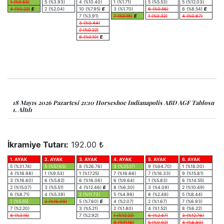
1 (%0.53)
5 (%3.93)
4 (%10.40)
1 (%1.71)
5 (%5.53)
5 (%12.03)
4 (%0.22)
E
2 (%2.04)
10 (%7.95)
E
3 (%1.70)
6 (%0.56)
6 (%8.54)
E
7 (%3.91)
7 (%0.18)
E
1 (%0.32)
4 (%0.67)
3 (%0.44)
2 (%0.22)
6 (%0.10)
E
18 Mayıs 2026 Pazartesi 21:10 Horseshoe Indianapolis ABD AGF Tablosu
1. Altılı
İkramiye Tutarı:
192.00 ₺
1. AYAK
2. AYAK
3. AYAK
4. AYAK
5. AYAK
6. AYAK
5 (%31.74)
5 (%57.65)
8 (%26.76)
3 (%35.17)
9 (%64.70)
1 (%18.00)
4 (%16.98)
1 (%9.53)
1 (%17.25)
7 (%16.66)
7 (%16.33)
9 (%15.81)
3 (%16.60)
6 (%5.82)
6 (%16.06)
6 (%9.64)
1 (%5.83)
6 (%14.55)
2 (%15.07)
3 (%5.51)
4 (%12.46)
E
8 (%6.30)
3 (%4.09)
2 (%10.49)
6 (%8.71)
4 (%5.39)
2 (%11.73)
5 (%4.98)
8 (%2.48)
5 (%8.44)
1 (%5.55)
2 (%16.09)
5 (%7.60)
E
4 (%2.07)
2 (%1.67)
7 (%6.93)
7 (%2.20)
3 (%5.21)
2 (%1.80)
4 (%1.52)
8 (%6.22)
8 (%3.15)
7 (%2.92)
1 (%12.22)
6 (%2.47)
3 (%12.76)
9 (%11.16)
5 (%0.92)
4 (%6.80)