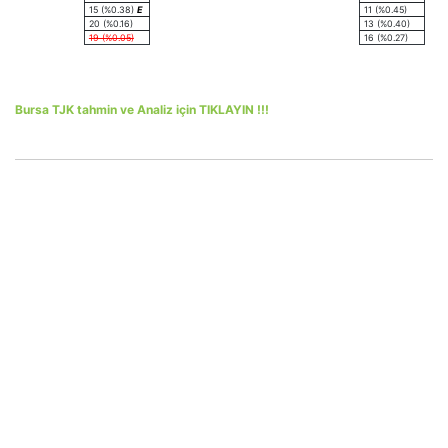
15 (%0.38)
E
11 (%0.45)
20 (%0.16)
13 (%0.40)
19 (%0.05)
16 (%0.27)
Bursa TJK tahmin ve Analiz için TIKLAYIN !!!