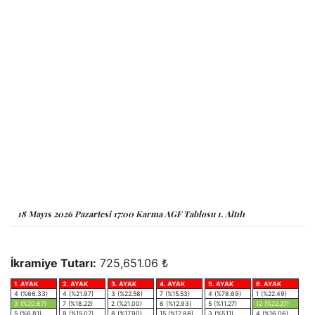
18 Mayıs 2026 Pazartesi 17:00 Karma AGF Tablosu 1. Altılı
İkramiye Tutarı:
725,651.06 ₺
1. AYAK
2. AYAK
3. AYAK
4. AYAK
5. AYAK
6. AYAK
4 (%66.33)
4 (%21.97)
3 (%22.58)
7 (%15.53)
4 (%78.69)
1 (%22.49)
3 (%20.67)
7 (%18.22)
2 (%21.00)
6 (%12.93)
5 (%11.27)
12 (%22.27)
5 (%6.81)
8 (%15.07)
8 (%17.90)
15 (%12.88)
3 (%5.11)
4 (%16.06)