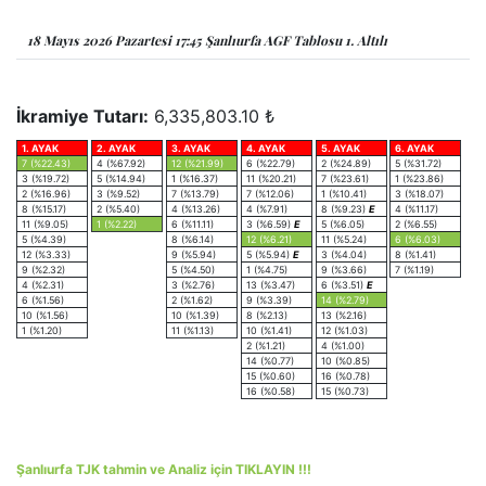
18 Mayıs 2026 Pazartesi 17:45 Şanlıurfa AGF Tablosu 1. Altılı
İkramiye Tutarı:
6,335,803.10 ₺
1. AYAK
2. AYAK
3. AYAK
4. AYAK
5. AYAK
6. AYAK
7 (%22.43)
4 (%67.92)
12 (%21.99)
6 (%22.79)
2 (%24.89)
5 (%31.72)
3 (%19.72)
5 (%14.94)
1 (%16.37)
11 (%20.21)
7 (%23.61)
1 (%23.86)
2 (%16.96)
3 (%9.52)
7 (%13.79)
7 (%12.06)
1 (%10.41)
3 (%18.07)
8 (%15.17)
2 (%5.40)
4 (%13.26)
4 (%7.91)
8 (%9.23)
E
4 (%11.17)
11 (%9.05)
1 (%2.22)
6 (%11.11)
3 (%6.59)
E
5 (%6.05)
2 (%6.55)
5 (%4.39)
8 (%6.14)
12 (%6.21)
11 (%5.24)
6 (%6.03)
12 (%3.33)
9 (%5.94)
5 (%5.94)
E
3 (%4.04)
8 (%1.41)
9 (%2.32)
5 (%4.50)
1 (%4.75)
9 (%3.66)
7 (%1.19)
4 (%2.31)
3 (%2.76)
13 (%3.47)
6 (%3.51)
E
6 (%1.56)
2 (%1.62)
9 (%3.39)
14 (%2.79)
10 (%1.56)
10 (%1.39)
8 (%2.13)
13 (%2.16)
1 (%1.20)
11 (%1.13)
10 (%1.41)
12 (%1.03)
2 (%1.21)
4 (%1.00)
14 (%0.77)
10 (%0.85)
15 (%0.60)
16 (%0.78)
16 (%0.58)
15 (%0.73)
Şanlıurfa TJK tahmin ve Analiz için TIKLAYIN !!!