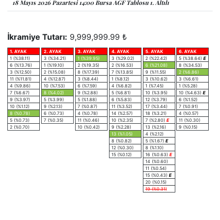
18 Mayıs 2026 Pazartesi 14:00 Bursa AGF Tablosu 1. Altılı
İkramiye Tutarı:
9,999,999.99 ₺
1. AYAK
2. AYAK
3. AYAK
4. AYAK
5. AYAK
6. AYAK
1 (%38.11)
3 (%34.21)
1 (%39.95)
3 (%29.02)
2 (%22.42)
5 (%38.64)
E
6 (%13.76)
1 (%19.10)
2 (%19.35)
2 (%16.53)
6 (%21.08)
8 (%34.53)
3 (%12.50)
2 (%15.08)
8 (%17.39)
7 (%13.85)
9 (%11.55)
2 (%6.86)
11 (%11.81)
4 (%12.87)
3 (%8.44)
1 (%8.12)
3 (%10.62)
3 (%6.61)
4 (%9.86)
10 (%7.53)
6 (%7.59)
4 (%6.82)
1 (%7.45)
1 (%5.28)
7 (%6.67)
8 (%4.02)
9 (%2.88)
5 (%6.81)
10 (%3.95)
10 (%4.63)
E
9 (%3.97)
5 (%3.99)
5 (%1.88)
6 (%5.83)
12 (%3.79)
6 (%1.52)
10 (%1.12)
9 (%2.13)
7 (%0.87)
11 (%3.52)
17 (%3.44)
7 (%0.91)
8 (%0.78)
6 (%0.73)
4 (%0.78)
14 (%2.57)
18 (%3.21)
4 (%0.57)
5 (%0.73)
7 (%0.35)
11 (%0.46)
10 (%2.35)
7 (%2.80)
E
11 (%0.30)
2 (%0.70)
10 (%0.42)
9 (%2.28)
13 (%2.16)
9 (%0.15)
13 (%1.05)
4 (%2.12)
8 (%0.82)
5 (%1.67)
E
12 (%0.30)
8 (%1.10)
15 (%0.12)
16 (%0.63)
E
14 (%0.60)
11 (%0.54)
15 (%0.43)
E
20 (%0.15)
19 (%0.31)