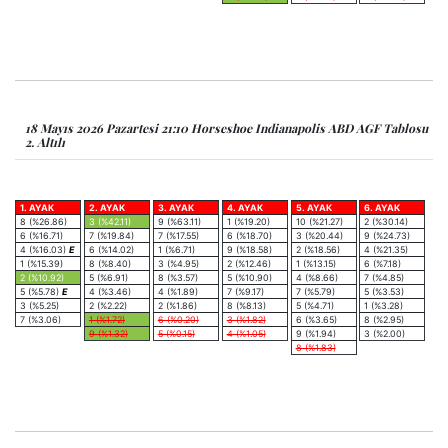
18 Mayıs 2026 Pazartesi 21:10 Horseshoe Indianapolis ABD AGF Tablosu
2. Altılı
1. AYAK
2. AYAK
3. AYAK
4. AYAK
5. AYAK
6. AYAK
8 (%26.86)
3 (%42.11)
9 (%63.11)
1 (%19.20)
10 (%21.27)
2 (%30.14)
6 (%16.71)
7 (%19.84)
7 (%17.55)
6 (%18.70)
3 (%20.44)
9 (%24.73)
4 (%16.03)
E
6 (%14.02)
1 (%6.71)
9 (%18.58)
2 (%18.56)
4 (%21.35)
1 (%15.39)
8 (%8.40)
3 (%4.95)
2 (%12.46)
1 (%13.15)
6 (%7.18)
2 (%10.92)
5 (%6.91)
8 (%3.57)
5 (%10.90)
4 (%8.66)
7 (%4.85)
5 (%5.78)
E
4 (%3.46)
4 (%1.89)
7 (%9.17)
7 (%5.79)
5 (%3.53)
3 (%5.25)
2 (%2.22)
2 (%1.86)
8 (%8.13)
5 (%4.71)
1 (%3.28)
7 (%3.06)
1 (%1.72)
6 (%0.20)
3 (%1.82)
6 (%3.65)
8 (%2.95)
9 (%1.32)
5 (%0.15)
4 (%1.05)
9 (%1.94)
3 (%2.00)
8 (%1.83)