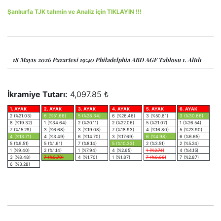
Şanlıurfa TJK tahmin ve Analiz için TIKLAYIN !!!
18 Mayıs 2026 Pazartesi 19:40 Philadelphia ABD AGF Tablosu 1. Altılı
İkramiye Tutarı:
4,097.85 ₺
1. AYAK
2. AYAK
3. AYAK
4. AYAK
5. AYAK
6. AYAK
2 (%21.03)
6 (%51.66)
5 (%28.34)
6 (%26.46)
3 (%50.81)
3 (%30.66)
8 (%19.32)
1 (%34.64)
2 (%20.11)
2 (%22.06)
5 (%21.07)
1 (%26.54)
7 (%15.29)
3 (%6.68)
3 (%19.08)
7 (%18.93)
4 (%16.80)
5 (%23.90)
4 (%13.71)
4 (%3.49)
6 (%14.70)
3 (%17.69)
6 (%4.98)
6 (%6.65)
5 (%9.51)
5 (%1.61)
7 (%8.14)
5 (%10.33)
2 (%3.51)
2 (%5.24)
1 (%9.40)
2 (%1.14)
1 (%7.94)
4 (%2.65)
1 (%2.74)
4 (%4.15)
3 (%8.48)
7 (%0.79)
4 (%1.70)
1 (%1.87)
7 (%0.09)
7 (%2.87)
6 (%3.28)