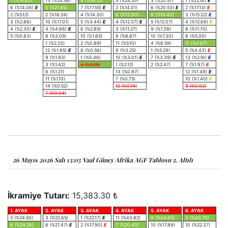
1 (%74.82)
13 (%24.58)
9 (%58.12)
5 (%24.20)
3 (%20.57)
1 (%22.14)
E
6 (%14.06)
E
5 (%21.85)
7 (%17.55)
E
2 (%14.01)
6 (%20.53)
E
2 (%17.13)
E
2 (%5.12)
2 (%18.24)
4 (%14.30)
6 (%13.90)
8 (%14.40)
3 (%15.22)
E
3 (%2.86)
10 (%17.01)
5 (%3.44)
E
4 (%12.37)
E
5 (%12.07)
4 (%12.66)
E
4 (%2.30)
E
4 (%4.86)
E
6 (%2.85)
3 (%11.27)
9 (%7.38)
6 (%11.70)
5 (%0.83)
8 (%3.05)
10 (%1.65)
8 (%8.87)
10 (%7.30)
8 (%5.00)
1 (%2.23)
2 (%0.89)
11 (%5.10)
4 (%6.59)
11 (%4.67)
12 (%1.95)
E
8 (%0.56)
9 (%3.25)
1 (%5.29)
5 (%4.43)
E
9 (%1.93)
1 (%0.46)
10 (%3.01)
E
7 (%3.39)
E
13 (%2.16)
E
3 (%1.42)
3 (%0.19)
1 (%2.12)
2 (%2.47)
7 (%1.97)
E
6 (%1.21)
13 (%0.97)
12 (%1.49)
E
11 (%1.10)
7 (%0.75)
10 (%1.40)
E
14 (%0.52)
12 (%0.19)
9 (%0.02)
7 (%0.04)
26 Mayıs 2026 Salı 13:05 Vaal Güney Afrika AGF Tablosu 2. Altılı
İkramiye Tutarı:
15,383.30 ₺
1. AYAK
2. AYAK
3. AYAK
4. AYAK
5. AYAK
6. AYAK
5 (%24.50)
3 (%22.65)
1 (%22.17)
E
11 (%43.82)
9 (%44.95)
3 (%40.70)
6 (%24.26)
6 (%21.47)
E
2 (%17.90)
E
7 (%20.40)
10 (%17.89)
10 (%22.37)