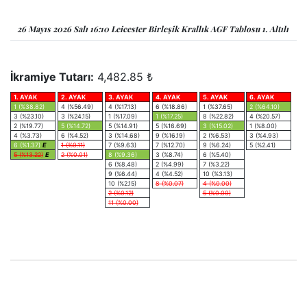
26 Mayıs 2026 Salı 16:10 Leicester Birleşik Krallık AGF Tablosu 1. Altılı
İkramiye Tutarı:
4,482.85 ₺
1. AYAK
2. AYAK
3. AYAK
4. AYAK
5. AYAK
6. AYAK
1 (%38.82)
4 (%56.49)
4 (%17.13)
6 (%18.86)
1 (%37.65)
2 (%64.10)
3 (%23.10)
3 (%24.15)
1 (%17.09)
1 (%17.25)
8 (%22.82)
4 (%20.57)
2 (%19.77)
5 (%14.72)
5 (%14.91)
5 (%16.69)
3 (%15.02)
1 (%8.00)
4 (%3.73)
6 (%4.52)
3 (%14.68)
9 (%16.19)
2 (%6.53)
3 (%4.93)
6 (%1.37)
E
1 (%0.11)
7 (%9.63)
7 (%12.70)
9 (%6.24)
5 (%2.41)
5 (%13.22)
E
2 (%0.01)
8 (%9.36)
3 (%8.74)
6 (%5.40)
6 (%8.48)
2 (%4.99)
7 (%3.22)
9 (%6.44)
4 (%4.52)
10 (%3.13)
10 (%2.15)
8 (%0.07)
4 (%0.00)
2 (%0.12)
5 (%0.00)
11 (%0.00)