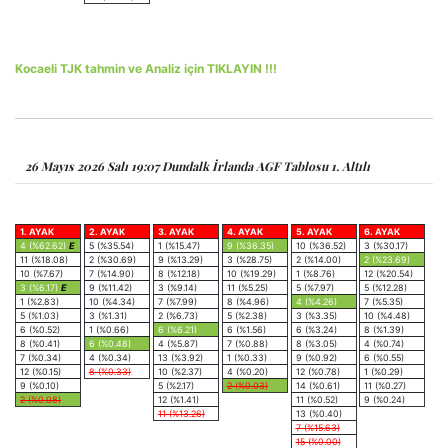
Kocaeli TJK tahmin ve Analiz için TIKLAYIN !!!
26 Mayıs 2026 Salı 19:07 Dundalk İrlanda AGF Tablosu 1. Altılı
1. AYAK
2. AYAK
3. AYAK
4. AYAK
5. AYAK
6. AYAK
4 (%62.62)
E
5 (%35.54)
1 (%15.47)
9 (%36.35)
10 (%36.52)
3 (%30.17)
11 (%18.08)
2 (%30.69)
9 (%13.29)
3 (%28.75)
2 (%14.00)
2 (%23.69)
10 (%7.67)
7 (%14.90)
8 (%12.18)
10 (%19.29)
1 (%8.76)
12 (%20.54)
3 (%6.17)
E
9 (%11.42)
3 (%9.14)
11 (%5.25)
5 (%7.97)
5 (%12.28)
1 (%2.83)
10 (%4.34)
7 (%7.99)
8 (%4.96)
4 (%4.26)
7 (%5.35)
5 (%1.03)
3 (%1.31)
2 (%6.73)
5 (%2.38)
3 (%3.35)
10 (%4.48)
6 (%0.52)
1 (%0.66)
6 (%6.21)
6 (%1.56)
6 (%3.24)
8 (%1.39)
8 (%0.41)
6 (%0.48)
4 (%5.87)
7 (%0.88)
8 (%3.05)
4 (%0.74)
7 (%0.34)
4 (%0.34)
13 (%3.92)
1 (%0.33)
9 (%0.92)
6 (%0.55)
12 (%0.15)
8 (%0.33)
10 (%2.37)
4 (%0.20)
12 (%0.78)
1 (%0.29)
9 (%0.10)
5 (%2.17)
2 (%0.03)
14 (%0.61)
11 (%0.27)
2 (%0.08)
12 (%1.41)
11 (%0.52)
9 (%0.24)
11 (%13.26)
13 (%0.40)
7 (%15.63)
15 (%0.00)