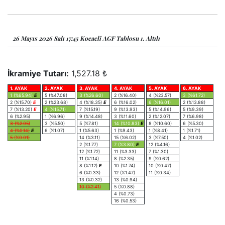
26 Mayıs 2026 Salı 17:45 Kocaeli AGF Tablosu 1. Altılı
İkramiye Tutarı:
1,527.18 ₺
1. AYAK
2. AYAK
3. AYAK
4. AYAK
5. AYAK
6. AYAK
1 (%65.94)
E
5 (%47.08)
3 (%26.60)
2 (%16.40)
4 (%23.57)
3 (%61.72)
2 (%15.70)
E
2 (%23.68)
4 (%18.35)
E
6 (%16.02)
6 (%16.01)
2 (%13.88)
7 (%13.20)
E
4 (%15.71)
7 (%15.19)
9 (%13.93)
5 (%14.96)
5 (%9.39)
6 (%2.95)
1 (%6.96)
9 (%14.48)
3 (%11.60)
2 (%12.07)
7 (%6.98)
3 (%2.05)
3 (%5.50)
5 (%7.81)
14 (%10.83)
E
8 (%10.60)
6 (%5.30)
4 (%0.14)
E
6 (%1.07)
1 (%5.63)
1 (%9.43)
1 (%8.41)
1 (%1.71)
5 (%0.01)
14 (%3.11)
15 (%6.02)
3 (%7.50)
4 (%1.02)
2 (%1.77)
7 (%3.80)
E
12 (%4.16)
12 (%1.72)
11 (%3.33)
7 (%1.30)
11 (%1.14)
8 (%2.35)
9 (%0.62)
8 (%1.12)
E
10 (%1.74)
10 (%0.47)
6 (%0.33)
12 (%1.47)
11 (%0.34)
13 (%0.32)
13 (%0.94)
10 (%2.41)
5 (%0.88)
4 (%0.73)
16 (%0.53)