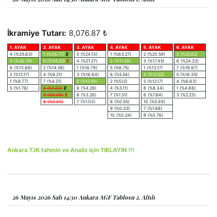
İkramiye Tutarı:
8,076.87 ₺
1. AYAK
2. AYAK
3. AYAK
4. AYAK
5. AYAK
6. AYAK
4 (%35.63)
1 (%36.77)
E
5 (%24.13)
1 (%63.27)
2 (%20.59)
2 (%25.62)
3 (%26.79)
5 (%34.22)
E
4 (%21.27)
3 (%11.59)
3 (%17.45)
6 (%24.32)
6 (%13.88)
2 (%14.58)
1 (%16.79)
5 (%8.75)
1 (%13.17)
7 (%19.97)
2 (%12.17)
4 (%9.21)
3 (%16.64)
6 (%5.54)
4 (%12.52)
5 (%16.35)
1 (%9.77)
7 (%4.21)
2 (%12.59)
2 (%5.12)
5 (%12.17)
4 (%6.63)
5 (%1.76)
6 (%1.00)
E
8 (%4.28)
4 (%3.11)
8 (%8.34)
1 (%4.88)
3 (%0.00)
E
6 (%3.26)
7 (%1.51)
6 (%7.84)
3 (%2.23)
8 (%0.00)
7 (%1.03)
8 (%0.55)
10 (%5.49)
9 (%0.32)
7 (%1.68)
10 (%0.24)
9 (%0.76)
Ankara TJK tahmin ve Analiz için TIKLAYIN !!!
26 Mayıs 2026 Salı 14:30 Ankara AGF Tablosu 2. Altılı