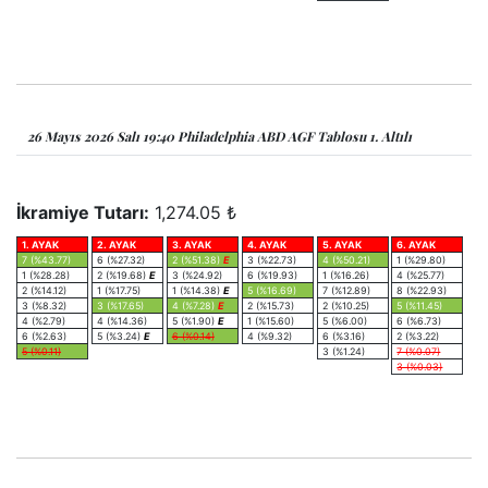
26 Mayıs 2026 Salı 19:40 Philadelphia ABD AGF Tablosu 1. Altılı
İkramiye Tutarı:
1,274.05 ₺
1. AYAK
2. AYAK
3. AYAK
4. AYAK
5. AYAK
6. AYAK
7 (%43.77)
6 (%27.32)
2 (%51.38)
E
3 (%22.73)
4 (%50.21)
1 (%29.80)
1 (%28.28)
2 (%19.68)
E
3 (%24.92)
6 (%19.93)
1 (%16.26)
4 (%25.77)
2 (%14.12)
1 (%17.75)
1 (%14.38)
E
5 (%16.69)
7 (%12.89)
8 (%22.93)
3 (%8.32)
3 (%17.65)
4 (%7.28)
E
2 (%15.73)
2 (%10.25)
5 (%11.45)
4 (%2.79)
4 (%14.36)
5 (%1.90)
E
1 (%15.60)
5 (%6.00)
6 (%6.73)
6 (%2.63)
5 (%3.24)
E
6 (%0.14)
4 (%9.32)
6 (%3.16)
2 (%3.22)
5 (%0.11)
3 (%1.24)
7 (%0.07)
3 (%0.03)