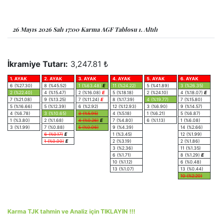
26 Mayıs 2026 Salı 17:00 Karma AGF Tablosu 1. Altılı
İkramiye Tutarı:
3,247.81 ₺
1. AYAK
2. AYAK
3. AYAK
4. AYAK
5. AYAK
6. AYAK
6 (%27.30)
8 (%45.52)
1 (%63.48)
E
11 (%24.22)
5 (%41.89)
3 (%26.35)
2 (%22.40)
4 (%15.47)
2 (%16.08)
E
5 (%18.18)
2 (%24.10)
4 (%18.07)
E
7 (%21.08)
9 (%13.25)
7 (%11.24)
E
8 (%17.39)
4 (%19.77)
7 (%15.80)
5 (%16.66)
5 (%12.39)
6 (%2.92)
12 (%12.93)
3 (%6.90)
9 (%14.57)
4 (%6.78)
3 (%10.65)
3 (%5.95)
4 (%5.18)
1 (%6.21)
5 (%6.87)
1 (%3.80)
2 (%1.68)
4 (%0.26)
E
7 (%4.80)
6 (%1.13)
1 (%6.08)
3 (%1.99)
7 (%0.88)
5 (%0.06)
9 (%4.39)
14 (%2.66)
6 (%0.17)
E
1 (%3.45)
12 (%1.99)
1 (%0.00)
E
2 (%3.19)
2 (%1.86)
3 (%2.36)
11 (%1.35)
6 (%1.71)
8 (%1.29)
E
10 (%1.12)
6 (%0.48)
13 (%1.07)
13 (%0.44)
10 (%2.20)
Karma TJK tahmin ve Analiz için TIKLAYIN !!!