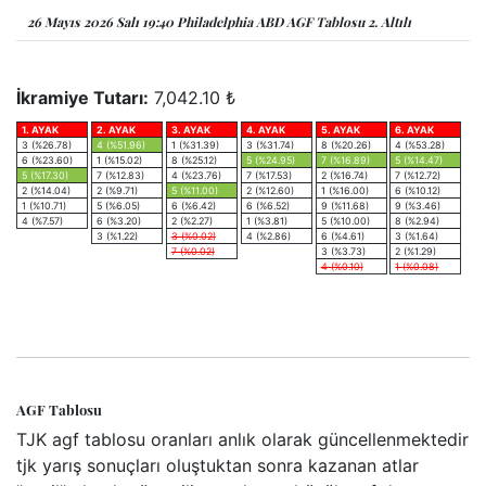
26 Mayıs 2026 Salı 19:40 Philadelphia ABD AGF Tablosu 2. Altılı
İkramiye Tutarı:
7,042.10 ₺
1. AYAK
2. AYAK
3. AYAK
4. AYAK
5. AYAK
6. AYAK
3 (%26.78)
4 (%51.96)
1 (%31.39)
3 (%31.74)
8 (%20.26)
4 (%53.28)
6 (%23.60)
1 (%15.02)
8 (%25.12)
5 (%24.95)
7 (%16.89)
5 (%14.47)
5 (%17.30)
7 (%12.83)
4 (%23.76)
7 (%17.53)
2 (%16.74)
7 (%12.72)
2 (%14.04)
2 (%9.71)
5 (%11.00)
2 (%12.60)
1 (%16.00)
6 (%10.12)
1 (%10.71)
5 (%6.05)
6 (%6.42)
6 (%6.52)
9 (%11.68)
9 (%3.46)
4 (%7.57)
6 (%3.20)
2 (%2.27)
1 (%3.81)
5 (%10.00)
8 (%2.94)
3 (%1.22)
3 (%0.02)
4 (%2.86)
6 (%4.61)
3 (%1.64)
7 (%0.02)
3 (%3.73)
2 (%1.29)
4 (%0.10)
1 (%0.08)
AGF Tablosu
TJK agf tablosu oranları anlık olarak güncellenmektedir
tjk yarış sonuçları oluştuktan sonra kazanan atlar