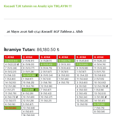
Kocaeli TJK tahmin ve Analiz için TIKLAYIN !!!
26 Mayıs 2026 Salı 17:45 Kocaeli AGF Tablosu 2. Altılı
İkramiye Tutarı:
86,180.50 ₺
1. AYAK
2. AYAK
3. AYAK
4. AYAK
5. AYAK
6. AYAK
3 (%33.94)
2 (%16.91)
4 (%28.11)
3 (%60.75)
6 (%45.84)
9 (%26.23)
4 (%22.22)
E
6 (%16.51)
6 (%15.45)
2 (%13.30)
7 (%15.80)
4 (%14.74)
7 (%13.38)
9 (%13.77)
5 (%14.75)
5 (%10.83)
9 (%15.59)
11 (%12.20)
9 (%12.31)
3 (%11.28)
2 (%11.87)
7 (%7.61)
1 (%7.87)
5 (%11.70)
5 (%6.32)
14 (%11.26)
E
8 (%10.34)
6 (%5.30)
10 (%4.22)
15 (%9.83)
1 (%3.80)
1 (%8.97)
1 (%7.33)
1 (%1.46)
11 (%3.82)
2 (%7.05)
14 (%2.10)
15 (%6.25)
3 (%6.78)
4 (%0.75)
3 (%3.60)
10 (%3.92)
12 (%1.28)
11 (%3.79)
12 (%3.59)
8 (%1.52)
12 (%3.78)
E
2 (%1.27)
7 (%3.31)
E
7 (%0.87)
4 (%0.53)
1 (%3.18)
11 (%0.79)
8 (%2.29)
9 (%0.42)
2 (%0.45)
13 (%2.03)
8 (%0.72)
E
10 (%1.69)
10 (%0.27)
5 (%0.34)
3 (%1.59)
E
13 (%0.17)
12 (%1.29)
11 (%0.21)
12 (%0.24)
14 (%1.41)
6 (%0.16)
5 (%0.87)
13 (%0.15)
6 (%1.06)
10 (%1.54)
13 (%0.68)
7 (%0.75)
4 (%0.61)
8 (%0.54)
16 (%0.53)