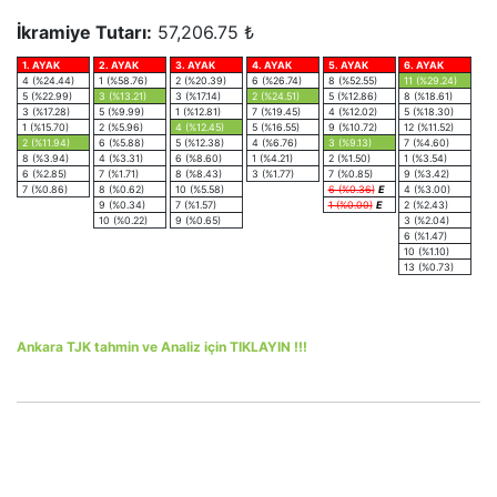
İkramiye Tutarı:
57,206.75 ₺
1. AYAK
2. AYAK
3. AYAK
4. AYAK
5. AYAK
6. AYAK
4 (%24.44)
1 (%58.76)
2 (%20.39)
6 (%26.74)
8 (%52.55)
11 (%29.24)
5 (%22.99)
3 (%13.21)
3 (%17.14)
2 (%24.51)
5 (%12.86)
8 (%18.61)
3 (%17.28)
5 (%9.99)
1 (%12.81)
7 (%19.45)
4 (%12.02)
5 (%18.30)
1 (%15.70)
2 (%5.96)
4 (%12.45)
5 (%16.55)
9 (%10.72)
12 (%11.52)
2 (%11.94)
6 (%5.88)
5 (%12.38)
4 (%6.76)
3 (%9.13)
7 (%4.60)
8 (%3.94)
4 (%3.31)
6 (%8.60)
1 (%4.21)
2 (%1.50)
1 (%3.54)
6 (%2.85)
7 (%1.71)
8 (%8.43)
3 (%1.77)
7 (%0.85)
9 (%3.42)
7 (%0.86)
8 (%0.62)
10 (%5.58)
6 (%0.36)
E
4 (%3.00)
9 (%0.34)
7 (%1.57)
1 (%0.00)
E
2 (%2.43)
10 (%0.22)
9 (%0.65)
3 (%2.04)
6 (%1.47)
10 (%1.10)
13 (%0.73)
Ankara TJK tahmin ve Analiz için TIKLAYIN !!!