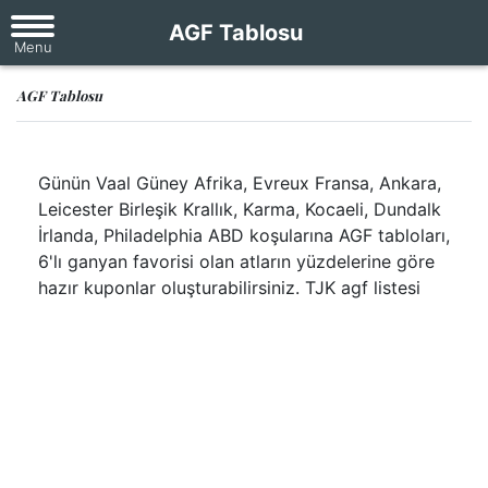
AGF Tablosu
AGF Tablosu
Günün Vaal Güney Afrika, Evreux Fransa, Ankara,
Leicester Birleşik Krallık, Karma, Kocaeli, Dundalk
İrlanda, Philadelphia ABD koşularına AGF tabloları,
6'lı ganyan favorisi olan atların yüzdelerine göre
hazır kuponlar oluşturabilirsiniz. TJK agf listesi