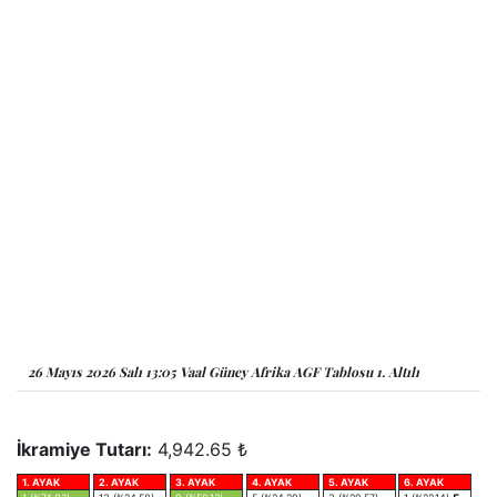
26 Mayıs 2026 Salı 13:05 Vaal Güney Afrika AGF Tablosu 1. Altılı
İkramiye Tutarı:
4,942.65 ₺
1. AYAK
2. AYAK
3. AYAK
4. AYAK
5. AYAK
6. AYAK