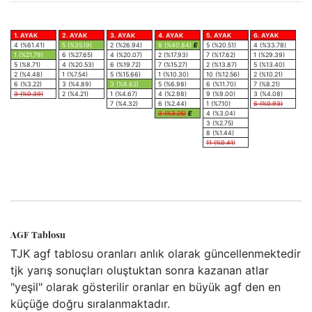
1. AYAK
2. AYAK
3. AYAK
4. AYAK
5. AYAK
6. AYAK
4 (%61.41)
5 (%35.19)
2 (%26.94)
8 (%40.84)
E
5 (%20.51)
4 (%33.78)
1 (%21.79)
6 (%27.65)
4 (%20.07)
2 (%17.93)
7 (%17.62)
1 (%29.39)
5 (%8.71)
4 (%20.53)
6 (%19.72)
7 (%15.27)
2 (%13.87)
5 (%13.40)
2 (%4.48)
1 (%7.54)
5 (%15.66)
1 (%10.30)
10 (%12.56)
2 (%10.21)
6 (%3.22)
3 (%4.89)
3 (%8.62)
5 (%6.98)
6 (%11.70)
7 (%8.21)
3 (%0.39)
2 (%4.21)
1 (%4.67)
4 (%2.98)
9 (%9.00)
3 (%4.08)
7 (%4.32)
6 (%2.44)
1 (%7.10)
6 (%0.93)
3 (%3.25)
E
4 (%3.04)
3 (%2.75)
8 (%1.44)
11 (%0.41)
AGF Tablosu
TJK agf tablosu oranları anlık olarak güncellenmektedir
tjk yarış sonuçları oluştuktan sonra kazanan atlar
"yeşil" olarak gösterilir oranlar en büyük agf den en
küçüğe doğru sıralanmaktadır.