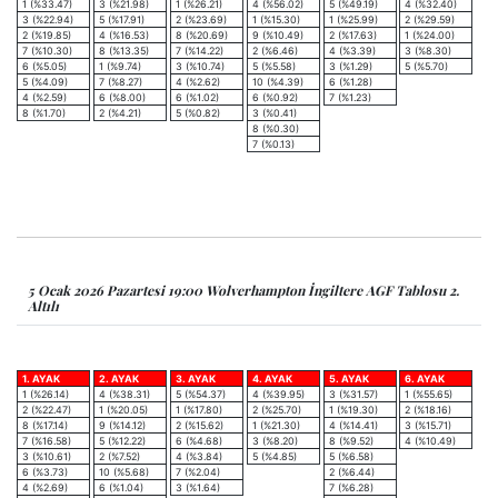
1 (%33.47)
3 (%21.98)
1 (%26.21)
4 (%56.02)
5 (%49.19)
4 (%32.40)
3 (%22.94)
5 (%17.91)
2 (%23.69)
1 (%15.30)
1 (%25.99)
2 (%29.59)
2 (%19.85)
4 (%16.53)
8 (%20.69)
9 (%10.49)
2 (%17.63)
1 (%24.00)
7 (%10.30)
8 (%13.35)
7 (%14.22)
2 (%6.46)
4 (%3.39)
3 (%8.30)
6 (%5.05)
1 (%9.74)
3 (%10.74)
5 (%5.58)
3 (%1.29)
5 (%5.70)
5 (%4.09)
7 (%8.27)
4 (%2.62)
10 (%4.39)
6 (%1.28)
4 (%2.59)
6 (%8.00)
6 (%1.02)
6 (%0.92)
7 (%1.23)
8 (%1.70)
2 (%4.21)
5 (%0.82)
3 (%0.41)
8 (%0.30)
7 (%0.13)
5 Ocak 2026 Pazartesi 19:00 Wolverhampton İngiltere AGF Tablosu 2.
Altılı
1. AYAK
2. AYAK
3. AYAK
4. AYAK
5. AYAK
6. AYAK
1 (%26.14)
4 (%38.31)
5 (%54.37)
4 (%39.95)
3 (%31.57)
1 (%55.65)
2 (%22.47)
1 (%20.05)
1 (%17.80)
2 (%25.70)
1 (%19.30)
2 (%18.16)
8 (%17.14)
9 (%14.12)
2 (%15.62)
1 (%21.30)
4 (%14.41)
3 (%15.71)
7 (%16.58)
5 (%12.22)
6 (%4.68)
3 (%8.20)
8 (%9.52)
4 (%10.49)
3 (%10.61)
2 (%7.52)
4 (%3.84)
5 (%4.85)
5 (%6.58)
6 (%3.73)
10 (%5.68)
7 (%2.04)
2 (%6.44)
4 (%2.69)
6 (%1.04)
3 (%1.64)
7 (%6.28)