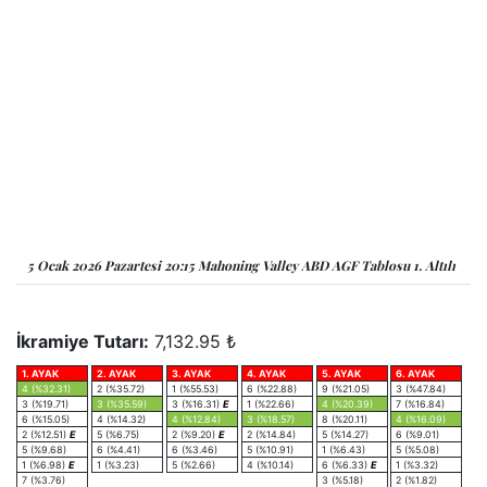
5 Ocak 2026 Pazartesi 20:15 Mahoning Valley ABD AGF Tablosu 1. Altılı
İkramiye Tutarı:
7,132.95 ₺
1. AYAK
2. AYAK
3. AYAK
4. AYAK
5. AYAK
6. AYAK
4 (%32.31)
2 (%35.72)
1 (%55.53)
6 (%22.88)
9 (%21.05)
3 (%47.84)
3 (%19.71)
3 (%35.59)
3 (%16.31)
E
1 (%22.66)
4 (%20.39)
7 (%16.84)
6 (%15.05)
4 (%14.32)
4 (%12.84)
3 (%18.57)
8 (%20.11)
4 (%16.09)
2 (%12.51)
E
5 (%6.75)
2 (%9.20)
E
2 (%14.84)
5 (%14.27)
6 (%9.01)
5 (%9.68)
6 (%4.41)
6 (%3.46)
5 (%10.91)
1 (%6.43)
5 (%5.08)
1 (%6.98)
E
1 (%3.23)
5 (%2.66)
4 (%10.14)
6 (%6.33)
E
1 (%3.32)
7 (%3.76)
3 (%5.18)
2 (%1.82)