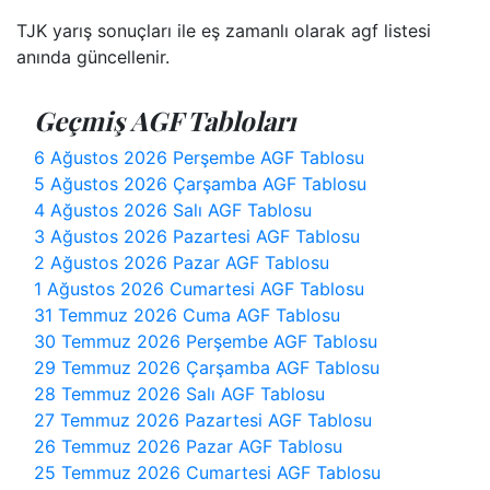
TJK yarış sonuçları ile eş zamanlı olarak agf listesi
anında güncellenir.
Geçmiş AGF Tabloları
6 Ağustos 2026 Perşembe AGF Tablosu
5 Ağustos 2026 Çarşamba AGF Tablosu
4 Ağustos 2026 Salı AGF Tablosu
3 Ağustos 2026 Pazartesi AGF Tablosu
2 Ağustos 2026 Pazar AGF Tablosu
1 Ağustos 2026 Cumartesi AGF Tablosu
31 Temmuz 2026 Cuma AGF Tablosu
30 Temmuz 2026 Perşembe AGF Tablosu
29 Temmuz 2026 Çarşamba AGF Tablosu
28 Temmuz 2026 Salı AGF Tablosu
27 Temmuz 2026 Pazartesi AGF Tablosu
26 Temmuz 2026 Pazar AGF Tablosu
25 Temmuz 2026 Cumartesi AGF Tablosu