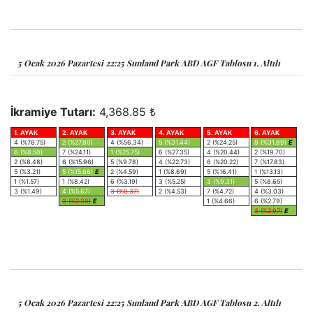
5 Ocak 2026 Pazartesi 22:25 Sunland Park ABD AGF Tablosu 1. Altılı
İkramiye Tutarı:
4,368.85 ₺
1. AYAK
2. AYAK
3. AYAK
4. AYAK
5. AYAK
6. AYAK
4 (%76.75)
2 (%27.80)
4 (%56.34)
5 (%31.44)
2 (%24.25)
8 (%31.89)
E
6 (%8.50)
7 (%24.11)
1 (%25.75)
6 (%27.35)
4 (%20.44)
2 (%19.70)
2 (%8.48)
6 (%15.96)
5 (%9.78)
4 (%22.73)
6 (%20.22)
7 (%17.83)
5 (%3.21)
5 (%15.66)
E
2 (%4.59)
1 (%8.69)
5 (%16.41)
1 (%13.13)
1 (%1.57)
1 (%8.42)
6 (%3.19)
3 (%5.25)
3 (%9.31)
5 (%8.65)
3 (%1.49)
4 (%5.67)
3 (%0.37)
2 (%4.53)
7 (%4.72)
4 (%3.03)
3 (%2.38)
E
1 (%4.66)
6 (%2.79)
3 (%2.97)
E
5 Ocak 2026 Pazartesi 22:25 Sunland Park ABD AGF Tablosu 2. Altılı