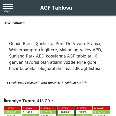
AGF Tablosu
AGF Tablosu
Günün Bursa, Şanlıurfa, Pont De Vivaux Fransa,
Wolverhampton İngiltere, Mahoning Valley ABD,
Sunland Park ABD koşularına AGF tabloları, 6'lı
ganyan favorisi olan atların yüzdelerine göre
hazır kuponlar oluşturabilirsiniz. TJK agf listesi
5 Ocak 2026 Pazartesi 14:00 Bursa AGF Tablosu 1. Altılı
İkramiye Tutarı:
413.00 ₺
1. AYAK
2. AYAK
3. AYAK
4. AYAK
5. AYAK
6. AYAK
7 (%43.69)
1 (%40.61)
1 (%28.88)
3 (%43.08)
1 (%29.15)
3 (%46.27)
1 (%27.86)
9 (%25.73)
6 (%18.72)
2 (%38.26)
2 (%27.41)
4 (%20.05)