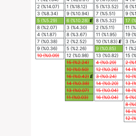
2 (%14.07)
1 (%18.12)
5 (%13.52)
6 (%
3 (%8.34)
9 (%10.94)
7 (%5.51)
9 (%
5 (%5.29)
6 (%10.28)
E
8 (%5.32)
17 (
8 (%2.07)
3 (%4.30)
2 (%5.11)
11 (%
4 (%1.87)
8 (%3.67)
11 (%1.95)
19 (
7 (%0.38)
2 (%2.52)
10 (%1.83)
E
3 (%
9 (%0.36)
5 (%2.26)
9 (%0.85)
1 (%2
10 (%0.09)
12 (%0.98)
13 (%0.82)
15 (
15 (%2.24)
4 (%0.29)
2 (%
10 (%0.50)
12 (%0.26)
14 (
16 (%0.42)
E
3 (%0.24)
10 (
14 (%0.38)
14 (%0.20)
13 (
13 (%0.07)
15 (%0.04)
18 (
11 (%0.03)
16 (%0.04)
5 (%
8 (%
16 (
12 (