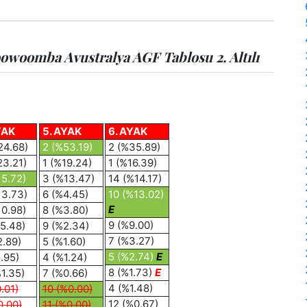
owoomba Avustralya AGF Tablosu 2. Altılı
YAK
5. AYAK
6. AYAK
24.68)
2 (%53.19)
2 (%35.89)
23.21)
1 (%19.24)
1 (%16.39)
15.72)
3 (%13.47)
14 (%14.17)
13.73)
6 (%4.45)
10 (%13.02)
E
10.98)
8 (%3.80)
9 (%9.00)
%5.48)
9 (%2.34)
7 (%3.27)
2.89)
5 (%1.60)
5 (%2.74)
E
.95)
4 (%1.24)
8 (%1.73)
E
%1.35)
7 (%0.66)
4 (%1.48)
.01)
10 (%0.00)
12 (%0.67)
0.00)
11 (%0.00)