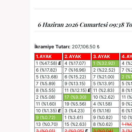
6 Haziran 2026 Cumartesi 09:38 To
İkramiye Tutarı:
207,106.50 ₺
1. AYAK
2. AYAK
3. AYAK
4. A
1 (%47.58)
E
4 (%17.07)
1 (%32.92)
4 (%
6 (%17.82)
7 (%16.96)
2 (%22.52)
7 (%
5 (%13.68)
6 (%15.22)
7 (%21.00)
2 (%
7 (%5.89)
9 (%13.15)
5 (%13.91)
5 (%
8 (%5.55)
11 (%12.15)
E
11 (%2.83)
8 (%
2 (%5.08)
17 (%9.30)
10 (%2.62)
11 (
11 (%1.60)
19 (%5.56)
4 (%1.58)
9 (%
10 (%1.35)
E
3 (%4.23)
6 (%1.16)
6 (%1
9 (%0.72)
1 (%3.61)
9 (%0.82)
10 (
13 (%0.70)
15 (%2.63)
8 (%0.62)
1 (%0
3 (%0.01)
2 (%0.05)
E
3 (%0.04)
3 (%