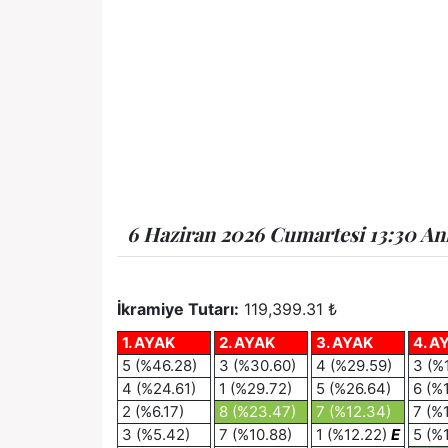
6 Haziran 2026 Cumartesi 13:30 Ank
İkramiye Tutarı:
119,399.31 ₺
1. AYAK
2. AYAK
3. AYAK
4. A
5 (%46.28)
3 (%30.60)
4 (%29.59)
3 (%1
4 (%24.61)
1 (%29.72)
5 (%26.64)
6 (%
2 (%6.17)
8 (%23.47)
7 (%12.34)
7 (%
3 (%5.42)
7 (%10.88)
1 (%12.22)
E
5 (%