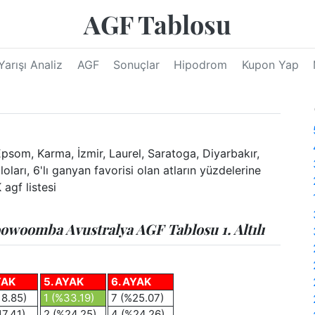
AGF Tablosu
Yarışı Analiz
AGF
Sonuçlar
Hipodrom
Kupon Yap
om, Karma, İzmir, Laurel, Saratoga, Diyarbakır,
ları, 6'lı ganyan favorisi olan atların yüzdelerine
 agf listesi
owoomba Avustralya AGF Tablosu 1. Altılı
YAK
5. AYAK
6. AYAK
18.85)
1 (%33.19)
7 (%25.07)
17.41)
2 (%24.25)
4 (%24.26)