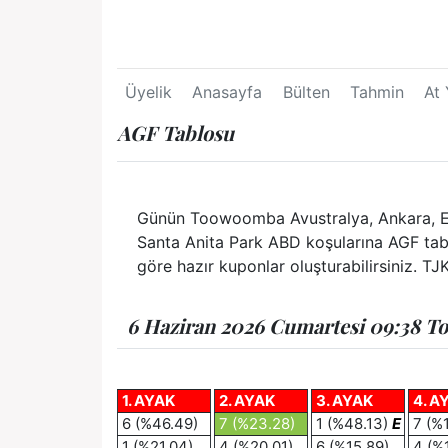
Üyelik
Anasayfa
Bülten
Tahmin
At 
AGF Tablosu
Günün Toowoomba Avustralya, Ankara, Eps
Santa Anita Park ABD koşularına AGF tablo
göre hazır kuponlar oluşturabilirsiniz. TJK
6 Haziran 2026 Cumartesi 09:38 To
1. AYAK
2. AYAK
3. AYAK
4. A
6 (%46.49)
7 (%23.28)
1 (%48.13)
E
7 (%
1 (%21.04)
4 (%20.01)
6 (%15.89)
4 (%