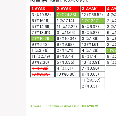
İkramiye Tutarı:
105,476.93 ₺
1. AYAK
2. AYAK
3. AYAK
4. A
3 (%19.88)
7 (%24.88)
12 (%66.52)
4 (%
6 (%16.19)
1 (%17.14)
1 (%12.17)
7 (%
5 (%14.69)
11 (%12.22)
5 (%6.37)
3 (%
7 (%13.91)
3 (%11.64)
8 (%5.87)
6 (%
2 (%10.79)
6 (%10.04)
3 (%1.89)
5 (%
9 (%6.42)
9 (%9.98)
10 (%1.61)
2 (%
1 (%3.76)
2 (%4.71)
4 (%1.28)
1 (%3
11 (%2.79)
8 (%3.44)
6 (%1.14)
8 (%
8 (%2.36)
5 (%3.35)
13 (%0.91)
9 (%
4 (%7.22)
4 (%1.81)
7 (%0.90)
10 (%1.99)
10 (%0.80)
9 (%0.65)
11 (%0.37)
2 (%0.31)
Ankara TJK tahmin ve Analiz için TIKLAYIN !!!