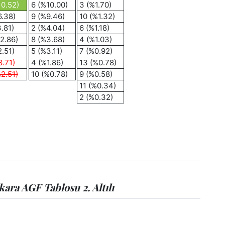
10.52)
6 (%10.00)
3 (%1.70)
6.38)
9 (%9.46)
10 (%1.32)
.81)
2 (%4.04)
6 (%1.18)
%2.86)
8 (%3.68)
4 (%1.03)
2.51)
5 (%3.11)
7 (%0.92)
8.71)
4 (%1.86)
13 (%0.78)
%2.51)
10 (%0.78)
9 (%0.58)
11 (%0.34)
2 (%0.32)
ara AGF Tablosu 2. Altılı