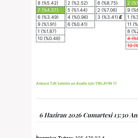
8 (%5.42)
2 (%2.52)
6 (%8.75)
2 (%
7 (%4.37)
5 (%1.44)
2 (%7.06)
9 (%
6 (%3.49)
4 (%0.96)
3 (%3.41)
E
1 (%3
9 (%1.91)
6 (%0.41)
11 (
1 (%1.87)
8 (%
10 (%0.46)
4 (%
10 (
Ankara TJK tahmin ve Analiz için TIKLAYIN !!!
6 Haziran 2026 Cumartesi 13:30 Ank