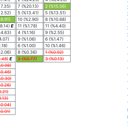
17.35)
7 (%20.13)
2 (%15.56)
12.52)
5 (%13.41)
5 (%13.51)
%8.91)
10 (%2.90)
8 (%10.68)
8.14)
E
11 (%1.78)
11 (%4.40)
%4.63)
4 (%1.16)
9 (%2.55)
4.07)
9 (%1.06)
6 (%1.47)
.18)
6 (%1.00)
10 (%1.46)
%2.06)
8 (%0.36)
1 (%0.92)
1.48)
E
3 (%0.77)
3 (%0.13)
%0.98)
%0.46)
%0.30)
%0.26)
0.21)
0.13)
%0.04)
%0.01)