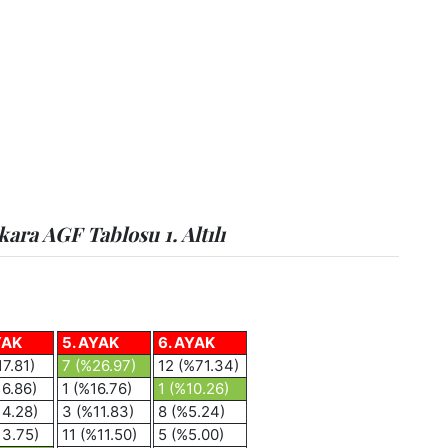
ara AGF Tablosu 1. Altılı
YAK
5. AYAK
6. AYAK
7.81)
7 (%26.97)
12 (%71.34)
16.86)
1 (%16.76)
1 (%10.26)
14.28)
3 (%11.83)
8 (%5.24)
13.75)
11 (%11.50)
5 (%5.00)