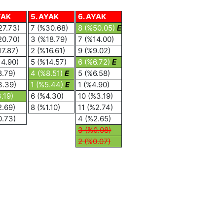
YAK
5. AYAK
6. AYAK
27.73)
7 (%30.68)
8 (%50.05)
E
20.70)
3 (%18.79)
7 (%14.00)
17.87)
2 (%16.61)
9 (%9.02)
14.90)
5 (%14.57)
6 (%6.72)
E
8.79)
4 (%8.51)
E
5 (%6.58)
3.39)
1 (%5.44)
E
1 (%4.90)
.19)
6 (%4.30)
10 (%3.19)
2.69)
8 (%1.10)
11 (%2.74)
0.73)
4 (%2.65)
3 (%0.08)
2 (%0.07)