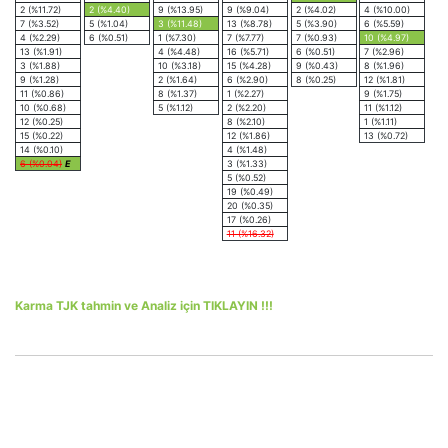
2 (%11.72)
2 (%4.40)
9 (%13.95)
9 (%9.04)
2 (%4.02)
4 (%10.00)
7 (%3.52)
5 (%1.04)
3 (%11.48)
13 (%8.78)
5 (%3.90)
6 (%5.59)
4 (%2.29)
6 (%0.51)
1 (%7.30)
7 (%7.77)
7 (%0.93)
10 (%4.97)
13 (%1.91)
4 (%4.48)
16 (%5.71)
6 (%0.51)
7 (%2.96)
3 (%1.88)
10 (%3.18)
15 (%4.28)
9 (%0.43)
8 (%1.96)
9 (%1.28)
2 (%1.64)
6 (%2.90)
8 (%0.25)
12 (%1.81)
11 (%0.86)
8 (%1.37)
1 (%2.27)
9 (%1.75)
10 (%0.68)
5 (%1.12)
2 (%2.20)
11 (%1.12)
12 (%0.25)
8 (%2.10)
1 (%1.11)
15 (%0.22)
12 (%1.86)
13 (%0.72)
14 (%0.10)
4 (%1.48)
6 (%0.04)
E
3 (%1.33)
5 (%0.52)
19 (%0.49)
20 (%0.35)
17 (%0.26)
11 (%16.32)
Karma TJK tahmin ve Analiz için TIKLAYIN !!!