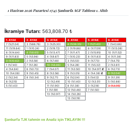
1 Haziran 2026 Pazartesi 17:45 Şanlıurfa AGF Tablosu 1. Altılı
İkramiye Tutarı:
563,808.70 ₺
1. AYAK
2. AYAK
3. AYAK
4. AYAK
5. AYAK
6. AYAK
7 (%21.04)
3 (%66.76)
3 (%25.30)
4 (%36.35)
1 (%21.40)
1 (%43.66)
11 (%19.64)
1 (%10.24)
2 (%19.72)
2 (%19.86)
6 (%17.09)
11 (%13.08)
6 (%14.64)
4 (%8.65)
5 (%13.47)
7 (%11.47)
2 (%15.95)
10 (%11.52)
9 (%11.83)
5 (%5.98)
4 (%9.87)
1 (%10.23)
8 (%11.83)
4 (%11.38)
3 (%10.62)
2 (%5.58)
6 (%7.48)
3 (%5.53)
9 (%7.73)
7 (%4.75)
1 (%7.40)
7 (%1.26)
10 (%6.86)
5 (%4.28)
11 (%5.32)
2 (%3.61)
4 (%4.84)
6 (%0.73)
7 (%4.07)
11 (%3.50)
10 (%4.97)
E
6 (%2.73)
10 (%4.08)
9 (%0.45)
8 (%3.56)
9 (%3.05)
4 (%4.38)
E
8 (%2.04)
2 (%2.34)
8 (%0.34)
9 (%2.71)
6 (%2.04)
5 (%4.12)
9 (%1.39)
8 (%2.15)
12 (%2.49)
10 (%1.40)
12 (%3.51)
5 (%0.88)
5 (%1.43)
11 (%1.90)
8 (%1.38)
3 (%2.18)
3 (%4.95)
1 (%1.59)
12 (%0.46)
7 (%1.50)
13 (%0.97)
14 (%0.26)
13 (%0.19)
Şanlıurfa TJK tahmin ve Analiz için TIKLAYIN !!!