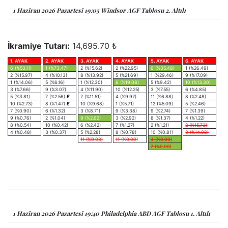
1 Haziran 2026 Pazartesi 19:05 Windsor AGF Tablosu 2. Altılı
İkramiye Tutarı:
14,695.70 ₺
1. AYAK
2. AYAK
3. AYAK
4. AYAK
5. AYAK
6. AYAK
6 (%53.11)
1 (%73.47)
2 (%15.62)
2 (%22.95)
6 (%35.48)
1 (%26.49)
2 (%15.97)
4 (%10.13)
8 (%13.92)
5 (%21.69)
1 (%29.46)
9 (%17.09)
1 (%14.06)
5 (%6.16)
1 (%12.30)
6 (%19.08)
5 (%9.42)
10 (%13.30)
3 (%7.66)
9 (%3.07)
4 (%11.90)
10 (%12.25)
3 (%7.55)
6 (%4.85)
5 (%3.81)
7 (%2.56)
E
7 (%11.51)
4 (%9.97)
11 (%6.88)
8 (%2.48)
10 (%2.73)
8 (%1.47)
E
10 (%9.68)
1 (%5.71)
12 (%5.09)
5 (%2.46)
7 (%0.90)
6 (%1.32)
3 (%8.71)
9 (%3.38)
9 (%2.74)
7 (%1.39)
9 (%0.76)
2 (%1.04)
9 (%2.62)
3 (%2.92)
8 (%1.37)
4 (%1.22)
8 (%0.54)
10 (%0.42)
6 (%2.42)
7 (%1.27)
2 (%1.21)
2 (%15.73)
4 (%0.48)
3 (%0.37)
5 (%2.28)
8 (%0.78)
10 (%0.81)
3 (%14.98)
11 (%9.03)
11 (%0.00)
4 (%0.00)
7 (%0.00)
1 Haziran 2026 Pazartesi 19:40 Philadelphia ABD AGF Tablosu 1. Altılı