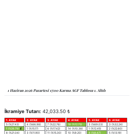
1 Haziran 2026 Pazartesi 17:00 Karma AGF Tablosu 1. Altılı
İkramiye Tutarı:
42,033.50 ₺
1. AYAK
2. AYAK
3. AYAK
4. AYAK
5. AYAK
6. AYAK
5 (%27.43)
4 (%66.98)
7 (%22.76)
18 (%12.75)
3 (%69.03)
3 (%32.24)
1 (%26.79)
E
1 (%15.17)
6 (%17.42)
14 (%10.38)
1 (%12.45)
2 (%22.60)
8 (%21.04)
3 (%11.90)
11 (%15.30)
10 (%9.20)
4 (%8.47)
5 (%13.19)