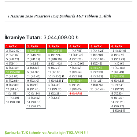
1 Haziran 2026 Pazartesi 17:45 Şanlıurfa AGF Tablosu 2. Altılı
İkramiye Tutarı:
3,044,609.00 ₺
1. AYAK
2. AYAK
3. AYAK
4. AYAK
5. AYAK
6. AYAK
3 (%30.50)
4 (%38.27)
1 (%20.34)
1 (%47.55)
1 (%44.28)
13 (%20.10)
2 (%21.02)
2 (%18.79)
6 (%17.24)
11 (%11.78)
2 (%17.81)
8 (%15.71)
5 (%12.27)
7 (%11.02)
2 (%16.29)
4 (%11.26)
3 (%16.66)
3 (%13.79)
4 (%9.11)
1 (%9.63)
8 (%11.43)
10 (%10.91)
5 (%7.45)
1 (%10.91)
6 (%6.59)
3 (%5.61)
9 (%7.73)
7 (%4.52)
6 (%5.71)
11 (%9.84)
10 (%5.88)
5 (%4.37)
11 (%5.60)
2 (%3.54)
9 (%2.99)
7 (%9.43)
7 (%3.82)
11 (%3.42)
10 (%5.10)
E
6 (%2.30)
8 (%2.63)
2 (%4.83)
8 (%2.66)
9 (%3.10)
4 (%4.62)
E
8 (%1.46)
4 (%1.26)
6 (%4.32)
9 (%2.39)
6 (%2.11)
5 (%4.31)
9 (%1.29)
7 (%0.76)
10 (%2.41)
12 (%1.96)
8 (%1.43)
12 (%3.57)
5 (%0.65)
10 (%0.44)
12 (%2.31)
1 (%1.56)
10 (%1.14)
3 (%2.28)
3 (%4.73)
5 (%2.10)
11 (%1.49)
12 (%0.52)
7 (%1.48)
9 (%1.39)
13 (%0.73)
14 (%0.33)
14 (%1.26)
13 (%0.27)
4 (%0.97)
15 (%0.64)
Şanlıurfa TJK tahmin ve Analiz için TIKLAYIN !!!