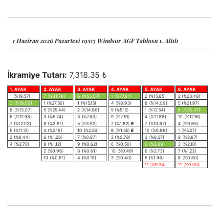
1 Haziran 2026 Pazartesi 19:05 Windsor AGF Tablosu 1. Altılı
İkramiye Tutarı:
7,318.35 ₺
1. AYAK
2. AYAK
3. AYAK
4. AYAK
5. AYAK
6. AYAK
1 (%19.57)
7 (%31.78)
6 (%53.57)
1 (%77.91)
2 (%15.85)
2 (%23.48)
3 (%19.09)
1 (%27.50)
1 (%15.15)
4 (%8.93)
8 (%14.09)
5 (%21.97)
8 (%13.07)
5 (%25.44)
2 (%14.86)
5 (%5.12)
1 (%12.54)
6 (%20.47)
6 (%12.98)
3 (%5.24)
3 (%7.83)
9 (%2.51)
4 (%11.88)
10 (%12.16)
7 (%12.03)
8 (%3.91)
5 (%3.92)
7 (%1.82)
E
7 (%10.67)
4 (%9.65)
5 (%11.12)
4 (%2.19)
10 (%2.28)
8 (%1.55)
E
10 (%9.88)
1 (%5.27)
2 (%9.44)
6 (%1.26)
7 (%0.97)
2 (%0.78)
3 (%8.27)
9 (%2.87)
4 (%2.70)
9 (%1.12)
9 (%0.62)
6 (%0.50)
9 (%2.89)
3 (%2.10)
2 (%0.96)
8 (%0.61)
10 (%0.49)
6 (%2.73)
7 (%1.22)
10 (%0.61)
4 (%0.19)
3 (%0.40)
5 (%1.96)
8 (%0.80)
11 (%9.24)
11 (%0.00)