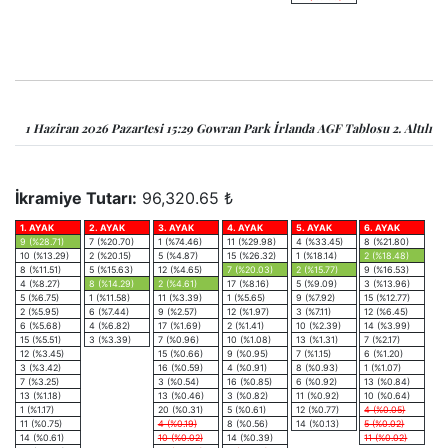
1 Haziran 2026 Pazartesi 15:29 Gowran Park İrlanda AGF Tablosu 2. Altılı
İkramiye Tutarı:
96,320.65 ₺
1. AYAK
2. AYAK
3. AYAK
4. AYAK
5. AYAK
6. AYAK
9 (%28.71)
7 (%20.70)
1 (%74.46)
11 (%29.98)
4 (%33.45)
8 (%21.80)
10 (%13.29)
2 (%20.15)
5 (%4.87)
15 (%26.32)
1 (%18.14)
2 (%18.48)
8 (%11.51)
5 (%15.63)
12 (%4.65)
7 (%20.03)
2 (%15.77)
9 (%16.53)
4 (%8.27)
8 (%14.29)
2 (%4.61)
17 (%8.16)
5 (%9.09)
3 (%13.96)
5 (%6.75)
1 (%11.58)
11 (%3.39)
1 (%5.65)
9 (%7.92)
15 (%12.77)
2 (%5.95)
6 (%7.44)
9 (%2.57)
12 (%1.97)
3 (%7.11)
12 (%6.45)
6 (%5.68)
4 (%6.82)
17 (%1.69)
2 (%1.41)
10 (%2.39)
14 (%3.99)
15 (%5.51)
3 (%3.39)
7 (%0.96)
10 (%1.08)
13 (%1.31)
7 (%2.17)
12 (%3.45)
15 (%0.66)
9 (%0.95)
7 (%1.15)
6 (%1.20)
3 (%3.42)
16 (%0.59)
4 (%0.91)
8 (%0.93)
1 (%1.07)
7 (%3.25)
3 (%0.54)
16 (%0.85)
6 (%0.92)
13 (%0.84)
13 (%1.18)
13 (%0.46)
3 (%0.82)
11 (%0.92)
10 (%0.64)
1 (%1.17)
20 (%0.31)
5 (%0.61)
12 (%0.77)
4 (%0.05)
11 (%0.75)
4 (%0.19)
8 (%0.56)
14 (%0.13)
5 (%0.02)
14 (%0.61)
10 (%0.02)
14 (%0.39)
11 (%0.02)