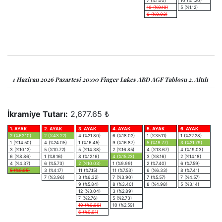
7 (%1.00)
10 (%1.20)
10 (%0.10)
5 (%1.12)
6 (%0.03)
1 Haziran 2026 Pazartesi 20:00 Finger Lakes ABD AGF Tablosu 2. Altılı
İkramiye Tutarı:
2,677.65 ₺
1. AYAK
2. AYAK
3. AYAK
4. AYAK
5. AYAK
6. AYAK
2 (%62.10)
2 (%43.22)
4 (%21.80)
6 (%18.02)
1 (%35.11)
1 (%22.28)
1 (%14.50)
4 (%24.05)
1 (%16.45)
9 (%16.87)
5 (%18.77)
3 (%21.79)
3 (%10.12)
5 (%10.72)
5 (%14.38)
2 (%16.85)
4 (%13.67)
4 (%19.03)
6 (%8.86)
1 (%8.16)
8 (%12.16)
4 (%15.23)
3 (%8.16)
2 (%14.18)
4 (%4.37)
6 (%5.73)
2 (%10.03)
1 (%9.99)
2 (%7.40)
6 (%7.59)
5 (%0.05)
3 (%4.17)
11 (%7.15)
11 (%7.53)
6 (%6.33)
8 (%7.41)
7 (%3.96)
3 (%6.32)
7 (%3.90)
7 (%5.57)
7 (%4.57)
9 (%5.84)
8 (%3.40)
8 (%4.98)
5 (%3.14)
12 (%3.04)
3 (%2.89)
7 (%2.76)
5 (%2.73)
10 (%0.06)
10 (%2.59)
6 (%0.01)