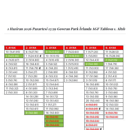
1 Haziran 2026 Pazartesi 15:29 Gowran Park İrlanda AGF Tablosu 1. Altılı
1. AYAK
2. AYAK
3. AYAK
4. AYAK
5. AYAK
6. AYAK
10 (%41.95)
6 (%27.74)
9 (%23.62)
7 (%22.60)
1 (%71.20)
11 (%28.12)
1 (%23.36)
1 (%24.93)
E
10 (%13.15)
8 (%16.93)
5 (%5.90)
15 (%28.06)
4 (%20.87)
3 (%14.80)
4 (%10.45)
2 (%16.30)
12 (%4.43)
7 (%21.15)
6 (%5.52)
16 (%6.83)
5 (%8.52)
5 (%15.93)
2 (%4.38)
1 (%6.79)
9 (%3.81)
11 (%6.79)
E
8 (%8.20)
1 (%12.49)
11 (%3.93)
17 (%6.36)
3 (%1.44)
5 (%4.27)
2 (%6.99)
6 (%6.53)
9 (%2.96)
4 (%1.52)
7 (%1.10)
7 (%3.29)
6 (%5.33)
4 (%6.36)
17 (%1.56)
2 (%1.43)
5 (%0.74)
10 (%2.06)
15 (%4.87)
3 (%2.86)
3 (%1.05)
8 (%1.17)
8 (%0.59)
2 (%1.97)
12 (%4.64)
16 (%0.89)
10 (%1.02)
11 (%0.32)
4 (%1.89)
3 (%3.94)
7 (%0.83)
5 (%0.76)
2 (%0.30)
8 (%1.30)
7 (%3.89)
15 (%0.74)
3 (%0.66)
14 (%1.29)
14 (%1.72)
13 (%0.55)
9 (%0.56)
12 (%1.06)
13 (%1.40)
20 (%0.44)
16 (%0.56)
13 (%0.61)
1 (%1.27)
4 (%0.91)
12 (%0.53)
15 (%0.61)
11 (%0.96)
8 (%0.09)
E
14 (%0.38)
9 (%0.58)
16 (%0.80)
10 (%0.05)
6 (%0.78)
18 (%0.19)
18 (%0.05)
13 (%0.14)
17 (%0.03)
19 (%0.04)
19 (%0.03)
6 (%0.01)
14 (%0.00)
E