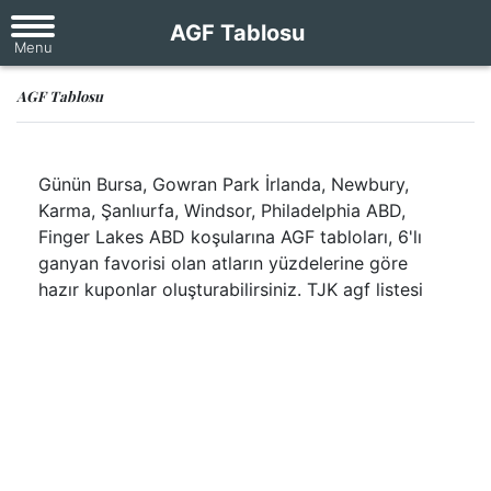
AGF Tablosu
AGF Tablosu
Günün Bursa, Gowran Park İrlanda, Newbury,
Karma, Şanlıurfa, Windsor, Philadelphia ABD,
Finger Lakes ABD koşularına AGF tabloları, 6'lı
ganyan favorisi olan atların yüzdelerine göre
hazır kuponlar oluşturabilirsiniz. TJK agf listesi