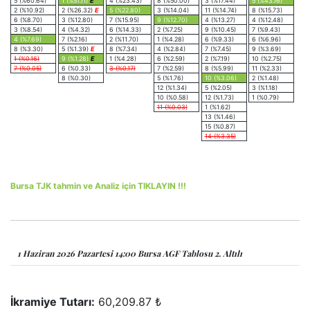
5 (%60.64)
1 (%51.11)
E
4 (%23.43)
8 (%50.00)
3 (%17.44)
5 (%43.16)
2 (%10.92)
2 (%26.32)
E
5 (%22.80)
3 (%14.04)
11 (%14.74)
8 (%15.73)
6 (%8.70)
3 (%12.80)
7 (%15.95)
9 (%12.70)
4 (%13.27)
4 (%12.48)
3 (%8.54)
4 (%4.32)
6 (%14.33)
2 (%7.25)
9 (%10.45)
7 (%9.43)
4 (%7.69)
7 (%2.16)
2 (%11.70)
1 (%4.28)
6 (%9.33)
6 (%6.96)
8 (%3.30)
5 (%1.39)
E
8 (%7.34)
4 (%2.84)
7 (%7.45)
9 (%3.69)
1 (%0.16)
9 (%1.28)
E
1 (%4.28)
6 (%2.59)
2 (%7.19)
10 (%2.75)
7 (%0.05)
6 (%0.33)
3 (%0.17)
7 (%2.59)
8 (%5.99)
11 (%2.33)
8 (%0.30)
5 (%1.76)
10 (%3.06)
2 (%1.48)
12 (%1.34)
5 (%2.05)
3 (%1.18)
10 (%0.58)
12 (%1.73)
1 (%0.79)
11 (%0.03)
1 (%1.62)
13 (%1.46)
15 (%0.87)
14 (%3.35)
Bursa TJK tahmin ve Analiz için TIKLAYIN !!!
1 Haziran 2026 Pazartesi 14:00 Bursa AGF Tablosu 2. Altılı
İkramiye Tutarı:
60,209.87 ₺