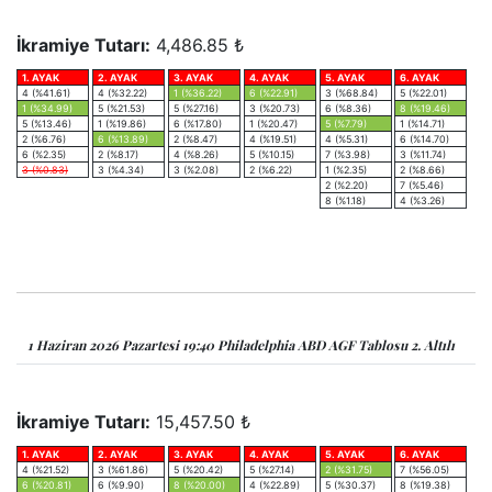
İkramiye Tutarı:
4,486.85 ₺
1. AYAK
2. AYAK
3. AYAK
4. AYAK
5. AYAK
6. AYAK
4 (%41.61)
4 (%32.22)
1 (%36.22)
6 (%22.91)
3 (%68.84)
5 (%22.01)
1 (%34.99)
5 (%21.53)
5 (%27.16)
3 (%20.73)
6 (%8.36)
8 (%19.46)
5 (%13.46)
1 (%19.86)
6 (%17.80)
1 (%20.47)
5 (%7.79)
1 (%14.71)
2 (%6.76)
6 (%13.89)
2 (%8.47)
4 (%19.51)
4 (%5.31)
6 (%14.70)
6 (%2.35)
2 (%8.17)
4 (%8.26)
5 (%10.15)
7 (%3.98)
3 (%11.74)
3 (%0.83)
3 (%4.34)
3 (%2.08)
2 (%6.22)
1 (%2.35)
2 (%8.66)
2 (%2.20)
7 (%5.46)
8 (%1.18)
4 (%3.26)
1 Haziran 2026 Pazartesi 19:40 Philadelphia ABD AGF Tablosu 2. Altılı
İkramiye Tutarı:
15,457.50 ₺
1. AYAK
2. AYAK
3. AYAK
4. AYAK
5. AYAK
6. AYAK
4 (%21.52)
3 (%61.86)
5 (%20.42)
5 (%27.14)
2 (%31.75)
7 (%56.05)
6 (%20.81)
6 (%9.90)
8 (%20.00)
4 (%22.89)
5 (%30.37)
8 (%19.38)