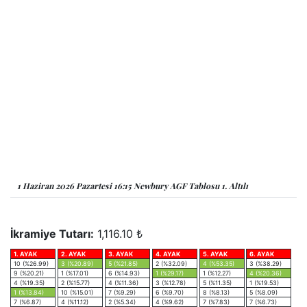
1 Haziran 2026 Pazartesi 16:15 Newbury AGF Tablosu 1. Altılı
İkramiye Tutarı:
1,116.10 ₺
1. AYAK
2. AYAK
3. AYAK
4. AYAK
5. AYAK
6. AYAK
10 (%26.99)
3 (%20.89)
5 (%21.85)
2 (%32.09)
4 (%53.35)
3 (%38.29)
9 (%20.21)
1 (%17.01)
6 (%14.93)
1 (%29.17)
1 (%12.27)
4 (%20.36)
4 (%19.35)
2 (%15.77)
4 (%11.36)
3 (%12.78)
5 (%11.35)
1 (%19.53)
1 (%13.84)
10 (%15.01)
7 (%9.29)
6 (%9.70)
8 (%8.13)
5 (%8.09)
7 (%6.87)
4 (%11.12)
2 (%5.34)
4 (%9.62)
7 (%7.83)
7 (%6.73)