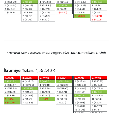
3 (%20.79)
5 (%9.28)
1 (%14.88)
3 (%21.84)
6 (%16.37)
4 (%10.56)
1 (%18.44)
4 (%6.35)
6 (%13.81)
2 (%19.58)
4 (%13.25)
1 (%5.78)
5 (%10.53)
7 (%4.26)
3 (%12.13)
6 (%7.85)
3 (%4.54)
6 (%4.39)
2 (%7.92)
1 (%3.69)
2 (%8.72)
1 (%0.70)
1 (%3.65)
2 (%3.51)
2 (%2.87)
7 (%5.92)
7 (%0.07)
5 (%0.24)
8 (%1.79)
4 (%4.11)
3 (%0.09)
1 Haziran 2026 Pazartesi 20:00 Finger Lakes ABD AGF Tablosu 1. Altılı
İkramiye Tutarı:
1,552.40 ₺
1. AYAK
2. AYAK
3. AYAK
4. AYAK
5. AYAK
6. AYAK
7 (%42.81)
6 (%39.17)
2 (%68.01)
2 (%42.54)
4 (%25.14)
9 (%20.25)
3 (%19.47)
3 (%27.66)
1 (%13.11)
4 (%26.22)
1 (%18.38)
6 (%18.30)
6 (%16.64)
1 (%15.56)
3 (%9.99)
5 (%11.90)
5 (%14.94)
2 (%17.63)
4 (%12.33)
2 (%11.56)
6 (%7.38)
1 (%9.74)
8 (%11.72)
4 (%16.50)
2 (%8.51)
4 (%3.63)
4 (%1.40)
6 (%5.10)
2 (%9.75)
1 (%10.53)
1 (%0.14)
5 (%1.59)
5 (%0.12)
3 (%2.39)
11 (%6.17)
11 (%7.13)
5 (%0.10)
7 (%0.83)
7 (%2.11)
9 (%5.98)
7 (%2.75)
3 (%5.04)
8 (%2.70)
12 (%1.75)
3 (%1.91)