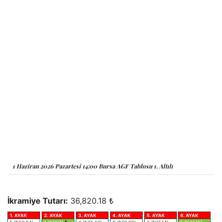
1 Haziran 2026 Pazartesi 14:00 Bursa AGF Tablosu 1. Altılı
İkramiye Tutarı:
36,820.18 ₺
1. AYAK
2. AYAK
3. AYAK
4. AYAK
5. AYAK
6. AYAK