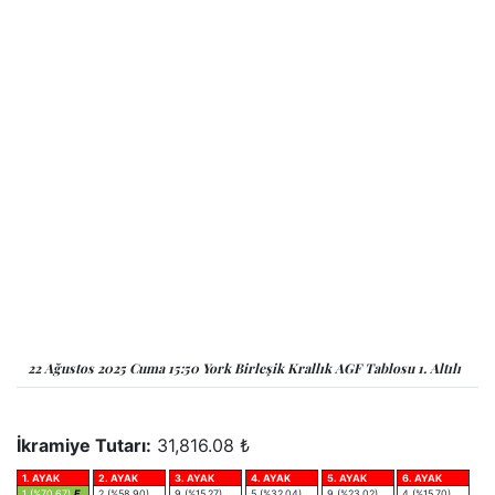
22 Ağustos 2025 Cuma 15:50 York Birleşik Krallık AGF Tablosu 1. Altılı
İkramiye Tutarı:
31,816.08 ₺
1. AYAK
2. AYAK
3. AYAK
4. AYAK
5. AYAK
6. AYAK
1 (%70.67)
E
2 (%58.90)
9 (%15.27)
5 (%32.04)
9 (%23.02)
4 (%15.70)