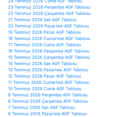
24 Temmuz 2026 Cuma AGF Tablosu
23 Temmuz 2026 Perşembe AGF Tablosu
22 Temmuz 2026 Çarşamba AGF Tablosu
21 Temmuz 2026 Salı AGF Tablosu
20 Temmuz 2026 Pazartesi AGF Tablosu
19 Temmuz 2026 Pazar AGF Tablosu
18 Temmuz 2026 Cumartesi AGF Tablosu
17 Temmuz 2026 Cuma AGF Tablosu
16 Temmuz 2026 Perşembe AGF Tablosu
15 Temmuz 2026 Çarşamba AGF Tablosu
14 Temmuz 2026 Salı AGF Tablosu
13 Temmuz 2026 Pazartesi AGF Tablosu
12 Temmuz 2026 Pazar AGF Tablosu
11 Temmuz 2026 Cumartesi AGF Tablosu
10 Temmuz 2026 Cuma AGF Tablosu
9 Temmuz 2026 Perşembe AGF Tablosu
8 Temmuz 2026 Çarşamba AGF Tablosu
7 Temmuz 2026 Salı AGF Tablosu
6 Temmuz 2026 Pazartesi AGF Tablosu