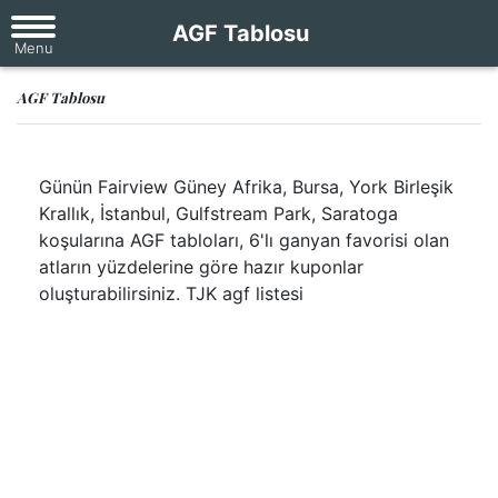
AGF Tablosu
AGF Tablosu
Günün Fairview Güney Afrika, Bursa, York Birleşik
Krallık, İstanbul, Gulfstream Park, Saratoga
koşularına AGF tabloları, 6'lı ganyan favorisi olan
atların yüzdelerine göre hazır kuponlar
oluşturabilirsiniz. TJK agf listesi