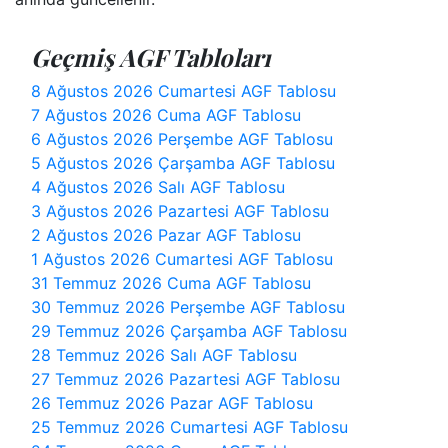
Geçmiş AGF Tabloları
8 Ağustos 2026 Cumartesi AGF Tablosu
7 Ağustos 2026 Cuma AGF Tablosu
6 Ağustos 2026 Perşembe AGF Tablosu
5 Ağustos 2026 Çarşamba AGF Tablosu
4 Ağustos 2026 Salı AGF Tablosu
3 Ağustos 2026 Pazartesi AGF Tablosu
2 Ağustos 2026 Pazar AGF Tablosu
1 Ağustos 2026 Cumartesi AGF Tablosu
31 Temmuz 2026 Cuma AGF Tablosu
30 Temmuz 2026 Perşembe AGF Tablosu
29 Temmuz 2026 Çarşamba AGF Tablosu
28 Temmuz 2026 Salı AGF Tablosu
27 Temmuz 2026 Pazartesi AGF Tablosu
26 Temmuz 2026 Pazar AGF Tablosu
25 Temmuz 2026 Cumartesi AGF Tablosu