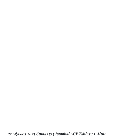
22 Ağustos 2025 Cuma 17:15 İstanbul AGF Tablosu 1. Altılı