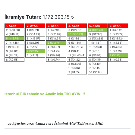
İkramiye Tutarı:
1,172,393.15 ₺
1. AYAK
2. AYAK
3. AYAK
4. AYAK
5. AYAK
6. AYAK
2 (%30.58)
1 (%51.21)
1 (%27.98)
3 (%22.30)
4 (%26.76)
1 (%46.26)
4 (%19.52)
7 (%14.29)
3 (%25.62)
10 (%16.72)
9 (%17.95)
3 (%23.77)
5 (%15.75)
6 (%13.57)
5 (%18.94)
9 (%15.61)
3 (%13.68)
5 (%15.42)
7 (%14.16)
5 (%8.59)
2 (%12.74)
6 (%11.14)
1 (%11.31)
4 (%4.88)
1 (%10.31)
4 (%7.22)
4 (%8.87)
7 (%9.76)
E
11 (%7.63)
7 (%4.85)
3 (%4.82)
2 (%2.95)
6 (%4.25)
4 (%8.41)
2 (%5.10)
6 (%2.73)
6 (%4.29)
3 (%2.17)
7 (%0.86)
11 (%4.43)
E
6 (%5.02)
2 (%1.15)
8 (%0.58)
8 (%0.74)
5 (%4.32)
8 (%4.15)
8 (%0.93)
8 (%3.90)
5 (%4.10)
1 (%1.86)
7 (%3.15)
2 (%1.55)
10 (%1.14)
İstanbul TJK tahmin ve Analiz için TIKLAYIN !!!
22 Ağustos 2025 Cuma 17:15 İstanbul AGF Tablosu 2. Altılı