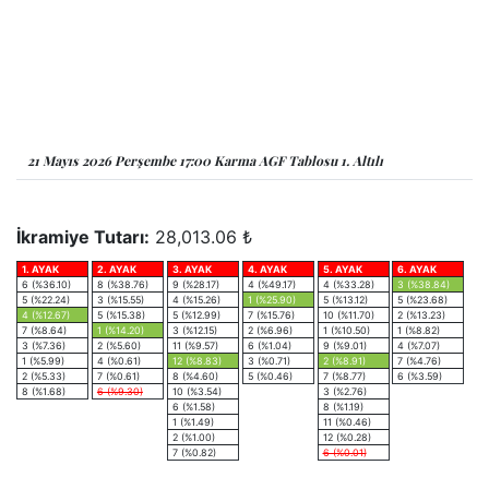
21 Mayıs 2026 Perşembe 17:00 Karma AGF Tablosu 1. Altılı
İkramiye Tutarı:
28,013.06 ₺
1. AYAK
2. AYAK
3. AYAK
4. AYAK
5. AYAK
6. AYAK
6 (%36.10)
8 (%38.76)
9 (%28.17)
4 (%49.17)
4 (%33.28)
3 (%38.84)
5 (%22.24)
3 (%15.55)
4 (%15.26)
1 (%25.90)
5 (%13.12)
5 (%23.68)
4 (%12.67)
5 (%15.38)
5 (%12.99)
7 (%15.76)
10 (%11.70)
2 (%13.23)
7 (%8.64)
1 (%14.20)
3 (%12.15)
2 (%6.96)
1 (%10.50)
1 (%8.82)
3 (%7.36)
2 (%5.60)
11 (%9.57)
6 (%1.04)
9 (%9.01)
4 (%7.07)
1 (%5.99)
4 (%0.61)
12 (%8.83)
3 (%0.71)
2 (%8.91)
7 (%4.76)
2 (%5.33)
7 (%0.61)
8 (%4.60)
5 (%0.46)
7 (%8.77)
6 (%3.59)
8 (%1.68)
6 (%9.30)
10 (%3.54)
3 (%2.76)
6 (%1.58)
8 (%1.19)
1 (%1.49)
11 (%0.46)
2 (%1.00)
12 (%0.28)
7 (%0.82)
6 (%0.01)