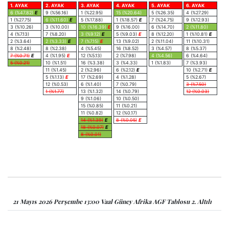
1. AYAK
2. AYAK
3. AYAK
4. AYAK
5. AYAK
6. AYAK
6 (%47.82)
E
9 (%56.16)
1 (%22.95)
15 (%20.64)
5 (%26.35)
4 (%27.29)
1 (%27.75)
6 (%11.60)
E
5 (%17.88)
1 (%18.57)
E
7 (%24.75)
9 (%12.93)
3 (%10.26)
3 (%10.00)
10 (%16.39)
E
9 (%16.00)
6 (%14.70)
2 (%11.80)
4 (%7.13)
7 (%8.20)
3 (%9.12)
E
5 (%9.03)
E
8 (%12.20)
1 (%10.81)
E
2 (%3.64)
2 (%3.33)
E
7 (%7.15)
E
13 (%9.02)
2 (%11.04)
11 (%10.31)
8 (%2.48)
8 (%2.38)
4 (%5.45)
16 (%8.52)
3 (%4.57)
8 (%5.37)
7 (%0.71)
E
4 (%1.95)
E
12 (%5.13)
2 (%7.98)
4 (%4.56)
6 (%4.64)
5 (%0.21)
10 (%1.51)
16 (%3.38)
3 (%4.33)
1 (%1.83)
7 (%3.93)
11 (%1.45)
2 (%2.96)
6 (%2.12)
E
10 (%2.71)
E
5 (%1.13)
E
17 (%2.69)
4 (%1.28)
5 (%2.67)
12 (%0.53)
6 (%1.40)
7 (%0.79)
3 (%7.50)
1 (%1.77)
13 (%1.32)
14 (%0.79)
12 (%0.03)
9 (%1.06)
10 (%0.50)
15 (%0.85)
11 (%0.21)
11 (%0.82)
12 (%0.17)
14 (%1.39)
E
8 (%0.05)
E
18 (%0.07)
E
8 (%0.01)
21 Mayıs 2026 Perşembe 13:00 Vaal Güney Afrika AGF Tablosu 2. Altılı