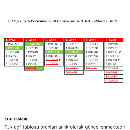
21 Mayıs 2026 Perşembe 22:38 Hawthorne ABD AGF Tablosu 1. Altılı
1. AYAK
2. AYAK
3. AYAK
4. AYAK
5. AYAK
6. AYAK
5 (%49.50)
3 (%44.39)
5 (%30.68)
E
6 (%31.89)
3 (%27.47)
3 (%27.95)
2 (%23.20)
4 (%23.13)
3 (%29.05)
1 (%26.79)
6 (%23.38)
9 (%22.91)
6 (%10.78)
5 (%15.01)
2 (%23.97)
3 (%21.18)
1 (%17.28)
2 (%22.56)
E
1 (%7.65)
1 (%7.92)
1 (%14.99)
5 (%7.56)
7 (%11.37)
10 (%9.35)
4 (%6.43)
6 (%5.14)
6 (%0.89)
E
2 (%6.04)
4 (%10.15)
7 (%7.48)
E
3 (%2.43)
7 (%3.29)
4 (%0.42)
4 (%5.35)
2 (%7.10)
5 (%4.90)
2 (%1.12)
8 (%0.73)
5 (%3.24)
6 (%3.64)
7 (%0.45)
1 (%0.76)
8 (%0.37)
4 (%0.08)
AGF Tablosu
TJK agf tablosu oranları anlık olarak güncellenmektedir