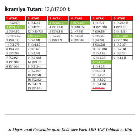
İkramiye Tutarı:
12,817.00 ₺
1. AYAK
2. AYAK
3. AYAK
4. AYAK
5. AYAK
6. AYAK
1 (%22.97)
8 (%17.46)
3 (%68.00)
1 (%72.30)
3 (%17.16)
4 (%20.45)
4 (%21.81)
4 (%12.20)
4 (%17.94)
3 (%18.55)
11 (%11.30)
1 (%19.03)
2 (%14.30)
12 (%10.73)
2 (%10.81)
2 (%7.48)
7 (%9.55)
2 (%15.18)
10 (%12.67)
1 (%10.68)
1 (%2.28)
5 (%1.08)
6 (%9.29)
5 (%10.80)
3 (%8.69)
5 (%8.81)
5 (%0.97)
4 (%0.59)
1 (%9.18)
7 (%10.39)
11 (%5.77)
11 (%6.89)
5 (%8.20)
6 (%9.37)
8 (%4.75)
7 (%6.62)
14 (%6.08)
8 (%7.58)
5 (%3.76)
2 (%4.74)
15 (%4.88)
9 (%5.34)
7 (%2.92)
9 (%3.66)
12 (%4.37)
3 (%1.85)
9 (%1.38)
14 (%3.57)
4 (%4.20)
6 (%1.00)
6 (%3.24)
8 (%3.24)
3 (%2.98)
9 (%2.95)
10 (%2.51)
10 (%2.40)
16 (%2.02)
16 (%1.90)
15 (%1.97)
13 (%1.76)
13 (%1.93)
2 (%3.55)
21 Mayıs 2026 Perşembe 19:20 Delaware Park ABD AGF Tablosu 1. Altılı