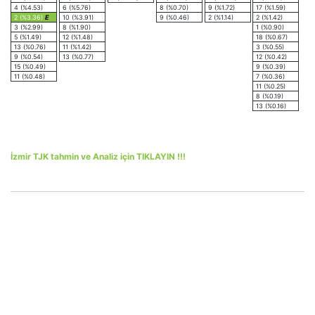
4 (%4.53)
6 (%5.76)
8 (%0.70)
9 (%1.72)
17 (%1.59)
2 (%3.36)
E
10 (%3.91)
9 (%0.46)
2 (%1.14)
2 (%1.42)
3 (%2.99)
8 (%1.90)
1 (%0.90)
5 (%1.49)
12 (%1.48)
18 (%0.67)
13 (%0.76)
11 (%1.42)
3 (%0.55)
9 (%0.54)
13 (%0.77)
12 (%0.42)
15 (%0.49)
9 (%0.39)
11 (%0.48)
7 (%0.36)
11 (%0.25)
8 (%0.19)
13 (%0.16)
İzmir TJK tahmin ve Analiz için TIKLAYIN !!!