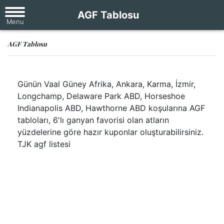
AGF Tablosu
AGF Tablosu
Günün Vaal Güney Afrika, Ankara, Karma, İzmir,
Longchamp, Delaware Park ABD, Horseshoe
Indianapolis ABD, Hawthorne ABD koşularına AGF
tabloları, 6'lı ganyan favorisi olan atların
yüzdelerine göre hazır kuponlar oluşturabilirsiniz.
TJK agf listesi