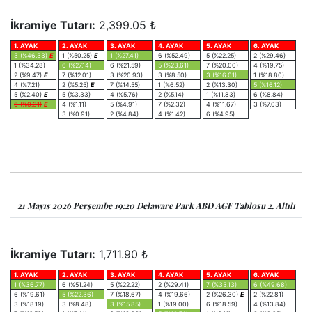
İkramiye Tutarı:
2,399.05 ₺
1. AYAK
2. AYAK
3. AYAK
4. AYAK
5. AYAK
6. AYAK
3 (%46.33)
E
1 (%50.25)
E
1 (%27.41)
6 (%52.49)
5 (%22.25)
2 (%29.46)
1 (%34.28)
6 (%27.14)
6 (%21.59)
5 (%23.61)
7 (%20.00)
4 (%19.75)
2 (%9.47)
E
7 (%12.01)
3 (%20.93)
3 (%8.50)
3 (%16.01)
1 (%18.80)
4 (%7.21)
2 (%5.25)
E
7 (%14.55)
1 (%6.52)
2 (%13.30)
5 (%16.12)
5 (%2.40)
E
5 (%3.33)
4 (%5.76)
2 (%5.14)
1 (%11.83)
6 (%8.84)
6 (%0.31)
E
4 (%1.11)
5 (%4.91)
7 (%2.32)
4 (%11.67)
3 (%7.03)
3 (%0.91)
2 (%4.84)
4 (%1.42)
6 (%4.95)
21 Mayıs 2026 Perşembe 19:20 Delaware Park ABD AGF Tablosu 2. Altılı
İkramiye Tutarı:
1,711.90 ₺
1. AYAK
2. AYAK
3. AYAK
4. AYAK
5. AYAK
6. AYAK
1 (%36.77)
6 (%51.24)
5 (%22.22)
2 (%29.41)
7 (%33.13)
6 (%49.68)
6 (%19.61)
5 (%22.36)
7 (%18.67)
4 (%19.66)
2 (%26.30)
E
2 (%22.81)
3 (%18.19)
3 (%8.48)
3 (%15.85)
1 (%19.00)
6 (%18.59)
4 (%13.84)