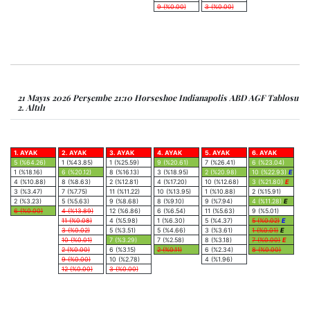
9 (%0.00)
3 (%0.00)
21 Mayıs 2026 Perşembe 21:10 Horseshoe Indianapolis ABD AGF Tablosu
2. Altılı
1. AYAK
2. AYAK
3. AYAK
4. AYAK
5. AYAK
6. AYAK
5 (%64.26)
1 (%43.85)
1 (%25.59)
9 (%20.61)
7 (%26.41)
6 (%23.04)
1 (%18.16)
6 (%20.12)
8 (%16.13)
3 (%18.95)
2 (%20.98)
10 (%22.93)
E
4 (%10.88)
8 (%8.63)
2 (%12.81)
4 (%17.20)
10 (%12.68)
3 (%21.80)
E
3 (%3.47)
7 (%7.75)
11 (%11.22)
10 (%13.95)
1 (%10.88)
2 (%15.91)
2 (%3.23)
5 (%5.63)
9 (%8.68)
8 (%9.10)
9 (%7.94)
4 (%11.28)
E
6 (%0.00)
4 (%13.89)
12 (%6.86)
6 (%6.54)
11 (%5.63)
9 (%5.01)
11 (%0.08)
4 (%5.98)
1 (%6.30)
5 (%4.37)
5 (%0.02)
E
3 (%0.02)
5 (%3.51)
5 (%4.66)
3 (%3.61)
1 (%0.01)
E
10 (%0.01)
7 (%3.29)
7 (%2.58)
8 (%3.18)
7 (%0.00)
E
2 (%0.00)
6 (%3.15)
2 (%0.11)
6 (%2.34)
8 (%0.00)
9 (%0.00)
10 (%2.78)
4 (%1.96)
12 (%0.00)
3 (%0.00)