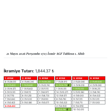
21 Mayıs 2026 Perşembe 17:15 İzmir AGF Tablosu 1. Altılı
İkramiye Tutarı:
1,844.37 ₺
1. AYAK
2. AYAK
3. AYAK
4. AYAK
5. AYAK
6. AYAK
8 (%38.51)
4 (%46.34)
3 (%38.28)
7 (%26.91)
2 (%20.08)
2 (%49.64)
1 (%15.60)
1 (%25.88)
5 (%22.74)
6 (%14.75)
E
3 (%18.05)
4 (%19.08)
3 (%14.57)
7 (%15.82)
2 (%11.11)
1 (%10.51)
1 (%15.33)
1 (%16.21)
5 (%13.51)
2 (%9.11)
1 (%8.97)
14 (%10.27)
5 (%10.56)
3 (%8.74)
2 (%7.75)
6 (%1.25)
4 (%8.73)
12 (%9.57)
4 (%9.00)
6 (%4.02)
7 (%0.84)
3 (%1.03)
7 (%5.10)
8 (%5.76)
9 (%7.21)
5 (%1.31)
4 (%0.82)
5 (%0.58)
6 (%5.07)
10 (%5.32)
7 (%5.71)
7 (%1.00)
6 (%8.40)
4 (%4.94)
6 (%4.95)
2 (%3.74)
E
10 (%3.51)