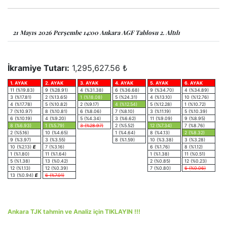
21 Mayıs 2026 Perşembe 14:00 Ankara AGF Tablosu 2. Altılı
İkramiye Tutarı:
1,295,627.56 ₺
1. AYAK
2. AYAK
3. AYAK
4. AYAK
5. AYAK
6. AYAK
11 (%19.83)
9 (%28.91)
4 (%31.38)
6 (%36.68)
9 (%34.70)
4 (%34.89)
3 (%17.81)
2 (%13.65)
1 (%18.08)
5 (%24.31)
4 (%13.10)
10 (%12.76)
4 (%17.78)
5 (%10.82)
2 (%9.17)
4 (%12.54)
5 (%12.28)
1 (%10.72)
7 (%10.97)
8 (%10.81)
6 (%8.06)
7 (%8.10)
3 (%11.19)
5 (%10.39)
6 (%10.19)
4 (%9.20)
5 (%4.34)
3 (%6.62)
11 (%9.09)
9 (%8.95)
8 (%6.93)
1 (%5.79)
3 (%28.97)
2 (%5.52)
12 (%7.34)
7 (%8.76)
2 (%5.16)
10 (%4.65)
1 (%4.64)
8 (%4.13)
2 (%8.32)
9 (%3.97)
3 (%3.55)
8 (%1.59)
10 (%3.38)
3 (%3.28)
10 (%2.13)
E
7 (%3.16)
6 (%1.76)
8 (%1.12)
1 (%1.80)
11 (%1.64)
1 (%1.38)
11 (%0.51)
5 (%1.38)
13 (%0.42)
2 (%0.85)
12 (%0.23)
12 (%1.13)
12 (%0.39)
7 (%0.80)
6 (%0.06)
13 (%0.94)
E
6 (%7.01)
Ankara TJK tahmin ve Analiz için TIKLAYIN !!!