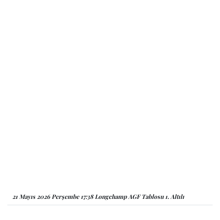
21 Mayıs 2026 Perşembe 17:38 Longchamp AGF Tablosu 1. Altılı