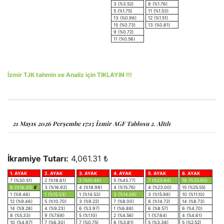
3 (%3.52)
8 (%1.76)
5 (%1.75)
11 (%1.53)
13 (%0.96)
12 (%1.51)
15 (%0.73)
13 (%0.81)
9 (%0.72)
11 (%0.56)
İzmir TJK tahmin ve Analiz için TIKLAYIN !!!
21 Mayıs 2026 Perşembe 17:15 İzmir AGF Tablosu 2. Altılı
İkramiye Tutarı:
4,061.31 ₺
1. AYAK
2. AYAK
3. AYAK
4. AYAK
5. AYAK
6. AYAK
7 (%30.51)
2 (%18.61)
2 (%51.46)
5 (%45.77)
7 (%23.84)
16 (%35.90)
6 (%16.35)
E
3 (%16.92)
4 (%18.98)
4 (%15.76)
4 (%23.00)
15 (%25.55)
1 (%9.46)
1 (%15.33)
1 (%14.53)
3 (%14.06)
3 (%15.98)
10 (%11.10)
12 (%9.46)
5 (%10.70)
3 (%9.22)
7 (%8.00)
8 (%14.72)
14 (%8.73)
14 (%9.28)
4 (%9.23)
6 (%3.97)
1 (%6.88)
6 (%8.57)
6 (%4.70)
8 (%5.33)
9 (%7.68)
5 (%1.10)
2 (%4.56)
1 (%7.64)
4 (%4.61)
10 (%4.97)
7 (%6.30)
7 (%0.75)
6 (%3.81)
5 (%3.38)
5 (%2.52)