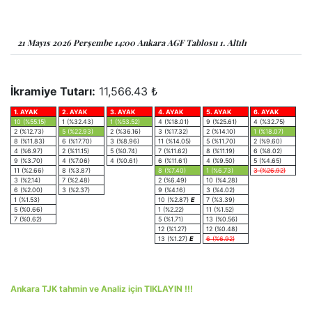
21 Mayıs 2026 Perşembe 14:00 Ankara AGF Tablosu 1. Altılı
İkramiye Tutarı:
11,566.43 ₺
1. AYAK
2. AYAK
3. AYAK
4. AYAK
5. AYAK
6. AYAK
10 (%55.15)
1 (%32.43)
1 (%53.52)
4 (%18.01)
9 (%25.61)
4 (%32.75)
2 (%12.73)
5 (%22.93)
2 (%36.16)
3 (%17.32)
2 (%14.10)
1 (%18.07)
8 (%11.83)
6 (%17.70)
3 (%8.96)
11 (%14.05)
5 (%11.70)
2 (%9.60)
4 (%6.97)
2 (%11.15)
5 (%0.74)
7 (%11.62)
8 (%11.19)
6 (%8.02)
9 (%3.70)
4 (%7.06)
4 (%0.61)
6 (%11.61)
4 (%9.50)
5 (%4.65)
11 (%2.66)
8 (%3.87)
8 (%7.40)
1 (%6.73)
3 (%26.92)
3 (%2.14)
7 (%2.48)
2 (%6.49)
10 (%4.28)
6 (%2.00)
3 (%2.37)
9 (%4.16)
3 (%4.02)
1 (%1.53)
10 (%2.87)
E
7 (%3.39)
5 (%0.66)
1 (%2.22)
11 (%1.52)
7 (%0.62)
5 (%1.71)
13 (%0.56)
12 (%1.27)
12 (%0.48)
13 (%1.27)
E
6 (%6.92)
Ankara TJK tahmin ve Analiz için TIKLAYIN !!!