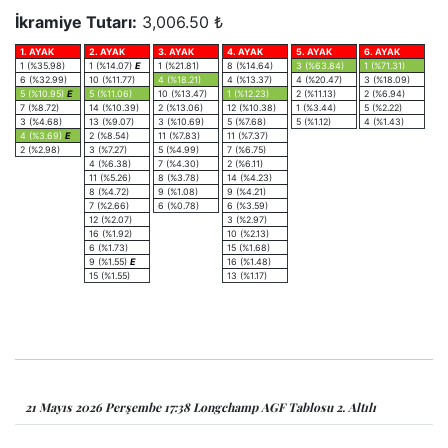
İkramiye Tutarı:
3,006.50 ₺
1. AYAK
2. AYAK
3. AYAK
4. AYAK
5. AYAK
6. AYAK
1 (%35.98)
1 (%14.07)
E
1 (%21.81)
8 (%14.64)
3 (%63.84)
1 (%71.31)
6 (%32.99)
10 (%11.77)
4 (%18.21)
4 (%13.37)
4 (%20.47)
3 (%18.09)
5 (%10.95)
E
5 (%11.06)
10 (%13.47)
1 (%12.23)
2 (%11.13)
2 (%6.94)
7 (%8.72)
14 (%10.39)
2 (%13.06)
12 (%10.38)
1 (%3.44)
5 (%2.22)
3 (%4.68)
13 (%9.07)
3 (%10.69)
5 (%7.68)
5 (%1.12)
4 (%1.43)
4 (%3.69)
E
2 (%8.54)
11 (%7.83)
11 (%7.37)
2 (%2.98)
3 (%7.27)
5 (%4.99)
7 (%6.75)
4 (%6.38)
7 (%4.30)
2 (%6.11)
11 (%5.26)
8 (%3.78)
14 (%4.23)
8 (%4.72)
9 (%1.08)
9 (%4.21)
7 (%2.66)
6 (%0.78)
6 (%3.59)
12 (%2.07)
3 (%2.97)
16 (%1.92)
10 (%2.13)
6 (%1.73)
15 (%1.68)
9 (%1.55)
E
16 (%1.48)
15 (%1.55)
13 (%1.17)
21 Mayıs 2026 Perşembe 17:38 Longchamp AGF Tablosu 2. Altılı