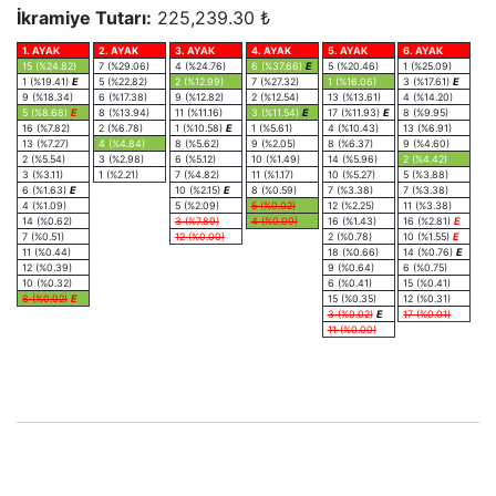
İkramiye Tutarı:
225,239.30 ₺
1. AYAK
2. AYAK
3. AYAK
4. AYAK
5. AYAK
6. AYAK
15 (%24.82)
7 (%29.06)
4 (%24.76)
6 (%37.66)
E
5 (%20.46)
1 (%25.09)
1 (%19.41)
E
5 (%22.82)
2 (%12.99)
7 (%27.32)
1 (%16.06)
3 (%17.61)
E
9 (%18.34)
6 (%17.38)
9 (%12.82)
2 (%12.54)
13 (%13.61)
4 (%14.20)
5 (%8.68)
E
8 (%13.94)
11 (%11.16)
3 (%11.54)
E
17 (%11.93)
E
8 (%9.95)
16 (%7.82)
2 (%6.78)
1 (%10.58)
E
1 (%5.61)
4 (%10.43)
13 (%6.91)
13 (%7.27)
4 (%4.84)
8 (%5.62)
9 (%2.05)
8 (%6.37)
9 (%4.60)
2 (%5.54)
3 (%2.98)
6 (%5.12)
10 (%1.49)
14 (%5.96)
2 (%4.42)
3 (%3.11)
1 (%2.21)
7 (%4.82)
11 (%1.17)
10 (%5.27)
5 (%3.88)
6 (%1.63)
E
10 (%2.15)
E
8 (%0.59)
7 (%3.38)
7 (%3.38)
4 (%1.09)
5 (%2.09)
5 (%0.02)
12 (%2.25)
11 (%3.38)
14 (%0.62)
3 (%7.89)
4 (%0.00)
16 (%1.43)
16 (%2.81)
E
7 (%0.51)
12 (%0.00)
2 (%0.78)
10 (%1.55)
E
11 (%0.44)
18 (%0.66)
14 (%0.76)
E
12 (%0.39)
9 (%0.64)
6 (%0.75)
10 (%0.32)
6 (%0.41)
15 (%0.41)
8 (%0.02)
E
15 (%0.35)
12 (%0.31)
3 (%0.02)
E
17 (%0.01)
11 (%0.00)