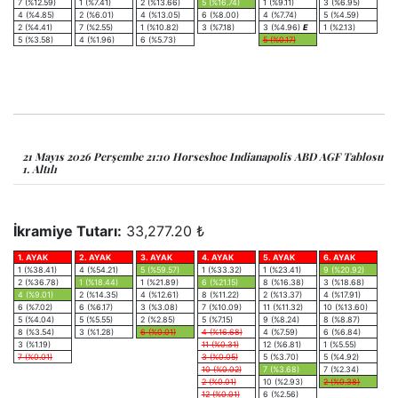
7 (%12.59)
1 (%7.41)
2 (%13.66)
5 (%16.74)
1 (%9.11)
3 (%6.95)
4 (%4.85)
2 (%6.01)
4 (%13.05)
6 (%8.00)
4 (%7.74)
5 (%4.59)
2 (%4.41)
7 (%2.55)
1 (%10.82)
3 (%7.18)
3 (%4.96)
E
1 (%2.13)
5 (%3.58)
4 (%1.96)
6 (%5.73)
5 (%0.17)
21 Mayıs 2026 Perşembe 21:10 Horseshoe Indianapolis ABD AGF Tablosu
1. Altılı
İkramiye Tutarı:
33,277.20 ₺
1. AYAK
2. AYAK
3. AYAK
4. AYAK
5. AYAK
6. AYAK
1 (%38.41)
4 (%54.21)
5 (%59.57)
1 (%33.32)
1 (%23.41)
9 (%20.92)
2 (%36.78)
1 (%18.44)
1 (%21.89)
6 (%21.15)
8 (%16.38)
3 (%18.68)
4 (%9.01)
2 (%14.35)
4 (%12.61)
8 (%11.22)
2 (%13.37)
4 (%17.91)
6 (%7.02)
6 (%6.17)
3 (%3.08)
7 (%10.09)
11 (%11.32)
10 (%13.60)
5 (%4.04)
5 (%5.55)
2 (%2.85)
5 (%7.15)
9 (%8.24)
8 (%8.87)
8 (%3.54)
3 (%1.28)
6 (%0.01)
4 (%16.68)
4 (%7.59)
6 (%6.84)
3 (%1.19)
11 (%0.31)
12 (%6.81)
1 (%5.55)
7 (%0.01)
3 (%0.05)
5 (%3.70)
5 (%4.92)
10 (%0.02)
7 (%3.68)
7 (%2.34)
2 (%0.01)
10 (%2.93)
2 (%0.38)
12 (%0.01)
6 (%2.56)