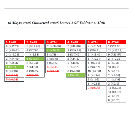
16 Mayıs 2026 Cumartesi 20:28 Laurel AGF Tablosu 2. Altılı
1. AYAK
2. AYAK
3. AYAK
4. AYAK
5. AYAK
6. AYAK
6 (%22.21)
5 (%42.96)
3 (%58.08)
7 (%19.86)
4 (%31.55)
1 (%24.03)
4 (%20.62)
4 (%17.60)
4 (%26.25)
3 (%19.39)
1 (%18.91)
12 (%15.38)
2 (%19.23)
1 (%15.68)
5 (%7.18)
8 (%17.49)
3 (%16.40)
9 (%13.57)
3 (%14.49)
6 (%15.27)
7 (%5.16)
2 (%14.37)
8 (%12.91)
2 (%10.33)
8 (%14.32)
2 (%6.74)
1 (%3.15)
5 (%14.07)
11 (%7.95)
6 (%8.39)
1 (%7.15)
7 (%1.03)
6 (%0.13)
1 (%5.87)
2 (%6.67)
10 (%7.21)
9 (%1.90)
8 (%0.65)
2 (%0.04)
6 (%4.68)
10 (%2.58)
5 (%6.61)
5 (%0.04)
3 (%0.07)
4 (%4.27)
9 (%1.34)
7 (%5.64)
7 (%0.03)
5 (%1.05)
11 (%2.19)
6 (%0.65)
3 (%2.12)
7 (%0.00)
14 (%1.92)
13 (%1.06)
4 (%0.79)
8 (%0.76)