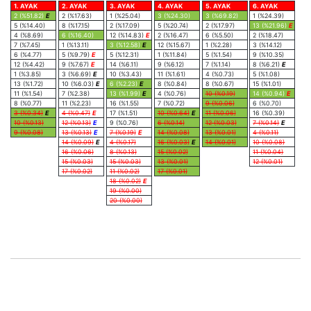
1. AYAK
2. AYAK
3. AYAK
4. AYAK
5. AYAK
6. AYAK
2 (%51.82)
E
2 (%17.63)
1 (%25.04)
3 (%24.30)
3 (%69.82)
1 (%24.39)
5 (%14.40)
8 (%17.15)
2 (%17.09)
5 (%20.74)
2 (%17.97)
13 (%21.96)
E
4 (%8.69)
6 (%16.40)
12 (%14.83)
E
2 (%16.47)
6 (%5.50)
2 (%18.47)
7 (%7.45)
1 (%13.11)
3 (%12.58)
E
12 (%15.67)
1 (%2.28)
3 (%14.12)
6 (%4.77)
5 (%9.79)
E
5 (%12.31)
1 (%11.84)
5 (%1.54)
9 (%10.35)
12 (%4.42)
9 (%7.67)
E
14 (%6.11)
9 (%6.12)
7 (%1.14)
8 (%6.21)
E
1 (%3.85)
3 (%6.69)
E
10 (%3.43)
11 (%1.61)
4 (%0.73)
5 (%1.08)
13 (%1.72)
10 (%6.03)
E
6 (%2.23)
E
8 (%0.84)
8 (%0.67)
15 (%1.01)
11 (%1.54)
7 (%2.38)
13 (%1.99)
E
4 (%0.76)
10 (%0.19)
14 (%0.94)
E
8 (%0.77)
11 (%2.23)
16 (%1.55)
7 (%0.72)
9 (%0.06)
6 (%0.70)
3 (%0.34)
E
4 (%0.47)
E
17 (%1.51)
10 (%0.64)
E
11 (%0.06)
16 (%0.39)
10 (%0.13)
12 (%0.13)
E
9 (%0.76)
6 (%0.14)
12 (%0.03)
7 (%0.14)
E
9 (%0.08)
13 (%0.13)
E
7 (%0.19)
E
14 (%0.08)
13 (%0.01)
4 (%0.11)
14 (%0.09)
E
4 (%0.17)
16 (%0.03)
E
14 (%0.01)
10 (%0.08)
16 (%0.06)
8 (%0.13)
15 (%0.02)
11 (%0.04)
15 (%0.03)
15 (%0.03)
13 (%0.01)
12 (%0.01)
17 (%0.02)
11 (%0.02)
17 (%0.01)
18 (%0.02)
E
19 (%0.00)
20 (%0.00)