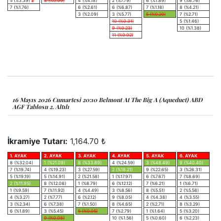
5 (%3.39)
E
3 (%0.09)
4 (%4.18)
2 (%7.79)
6 (%1.89)
9 (%6.76)
7 (%1.76)
6 (%2.61)
6 (%6.87)
7 (%1.18)
8 (%4.21)
3 (%2.09)
3 (%5.77)
5 (%0.20)
7 (%2.71)
10 (%0.31)
5 (%1.46)
9 (%0.23)
10 (%1.38)
11 (%0.02)
16 Mayıs 2026 Cumartesi 20:10 Belmont At The Big A (Aqueduct) ABD
AGF Tablosu 2. Altılı
İkramiye Tutarı:
1,164.70 ₺
1. AYAK
2. AYAK
3. AYAK
4. AYAK
5. AYAK
6. AYAK
8 (%32.04)
1 (%21.09)
8 (%33.89)
4 (%24.59)
3 (%48.49)
9 (%40.40)
7 (%19.74)
4 (%19.23)
3 (%27.59)
2 (%18.21)
9 (%22.65)
3 (%26.31)
5 (%19.19)
5 (%14.91)
2 (%21.58)
1 (%17.97)
6 (%7.67)
7 (%8.69)
2 (%11.95)
8 (%12.08)
1 (%8.79)
6 (%12.12)
7 (%6.21)
1 (%6.71)
1 (%9.59)
7 (%11.92)
4 (%4.49)
3 (%8.56)
8 (%5.51)
2 (%5.58)
4 (%3.27)
2 (%7.77)
6 (%2.12)
9 (%8.05)
4 (%4.38)
4 (%3.55)
3 (%2.34)
6 (%7.38)
7 (%1.50)
8 (%4.65)
2 (%2.71)
8 (%3.29)
6 (%1.89)
3 (%5.45)
5 (%0.05)
7 (%2.79)
1 (%1.64)
5 (%3.20)
9 (%0.08)
10 (%1.56)
5 (%0.60)
6 (%2.23)