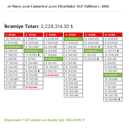
16 Mayıs 2026 Cumartesi 21:00 Diyarbakır AGF Tablosu 1. Altılı
İkramiye Tutarı:
2,228,314.30 ₺
1. AYAK
2. AYAK
3. AYAK
4. AYAK
5. AYAK
6. AYAK
10 (%24.34)
5 (%20.11)
2 (%36.54)
9 (%52.09)
4 (%40.45)
4 (%18.92)
1 (%14.56)
9 (%15.08)
1 (%32.54)
3 (%12.00)
6 (%23.08)
6 (%14.92)
12 (%13.40)
8 (%13.86)
6 (%4.58)
1 (%8.54)
3 (%16.16)
E
1 (%14.79)
6 (%9.01)
2 (%12.23)
8 (%2.85)
5 (%7.36)
2 (%8.67)
3 (%11.17)
E
7 (%8.70)
11 (%7.81)
E
7 (%2.65)
4 (%5.35)
1 (%7.42)
14 (%10.25)
2 (%6.19)
1 (%7.61)
3 (%1.61)
11 (%3.42)
5 (%4.22)
E
2 (%8.35)
11 (%5.30)
3 (%4.89)
9 (%1.23)
2 (%2.59)
5 (%4.51)
8 (%4.78)
7 (%4.68)
10 (%0.87)
10 (%2.19)
9 (%3.95)
9 (%4.24)
4 (%4.25)
E
5 (%0.73)
8 (%1.53)
11 (%3.53)
3 (%3.73)
12 (%3.18)
4 (%16.40)
7 (%1.22)
13 (%2.57)
13 (%2.85)
10 (%2.53)
6 (%1.08)
10 (%2.46)
5 (%1.72)
13 (%1.32)
15 (%0.92)
12 (%1.12)
4 (%1.18)
6 (%2.46)
12 (%0.68)
7 (%1.09)
13 (%0.56)
8 (%0.89)
14 (%0.48)
16 (%0.79)
15 (%0.66)
E
Diyarbakır TJK tahmin ve Analiz için TIKLAYIN !!!