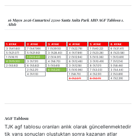
16 Mayıs 2026 Cumartesi 23:00 Santa Anita Park ABD AGF Tablosu 1.
Altılı
1. AYAK
2. AYAK
3. AYAK
4. AYAK
5. AYAK
6. AYAK
3 (%41.60)
7 (%47.99)
1 (%39.10)
7 (%22.79)
1 (%40.22)
6 (%31.41)
5 (%21.07)
5 (%21.92)
3 (%28.40)
4 (%17.89)
2 (%23.28)
8 (%23.58)
1 (%16.11)
1 (%13.42)
2 (%14.91)
2 (%12.94)
5 (%13.36)
1 (%13.69)
4 (%15.30)
3 (%7.51)
4 (%6.70)
6 (%12.48)
3 (%10.49)
7 (%12.14)
2 (%5.92)
6 (%5.82)
5 (%5.65)
3 (%12.18)
8 (%7.01)
5 (%8.46)
2 (%2.21)
6 (%5.24)
5 (%10.96)
7 (%3.03)
3 (%4.44)
4 (%1.13)
1 (%8.70)
4 (%2.51)
2 (%3.89)
8 (%2.07)
6 (%0.11)
4 (%2.39)
AGF Tablosu
TJK agf tablosu oranları anlık olarak güncellenmektedir
tjk yarış sonuçları oluştuktan sonra kazanan atlar