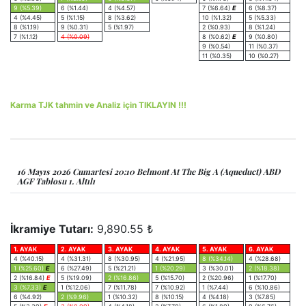
9 (%5.39)
6 (%1.44)
4 (%4.57)
7 (%6.64)
E
6 (%8.37)
4 (%4.45)
5 (%1.15)
8 (%3.62)
10 (%1.32)
5 (%5.33)
8 (%1.19)
9 (%0.31)
5 (%1.97)
2 (%0.93)
8 (%1.24)
7 (%1.12)
4 (%0.09)
8 (%0.62)
E
9 (%0.80)
9 (%0.54)
11 (%0.37)
11 (%0.35)
10 (%0.27)
Karma TJK tahmin ve Analiz için TIKLAYIN !!!
16 Mayıs 2026 Cumartesi 20:10 Belmont At The Big A (Aqueduct) ABD
AGF Tablosu 1. Altılı
İkramiye Tutarı:
9,890.55 ₺
1. AYAK
2. AYAK
3. AYAK
4. AYAK
5. AYAK
6. AYAK
4 (%40.15)
4 (%31.31)
8 (%30.95)
4 (%21.95)
8 (%34.14)
4 (%28.68)
1 (%25.60)
E
6 (%27.49)
5 (%21.21)
1 (%20.29)
3 (%30.01)
2 (%18.38)
2 (%16.84)
E
5 (%19.09)
2 (%16.86)
5 (%15.70)
2 (%20.96)
1 (%17.70)
3 (%7.33)
E
1 (%12.06)
7 (%11.78)
7 (%10.92)
1 (%7.44)
6 (%10.86)
6 (%4.92)
2 (%9.96)
1 (%10.32)
8 (%10.15)
4 (%4.18)
3 (%7.85)