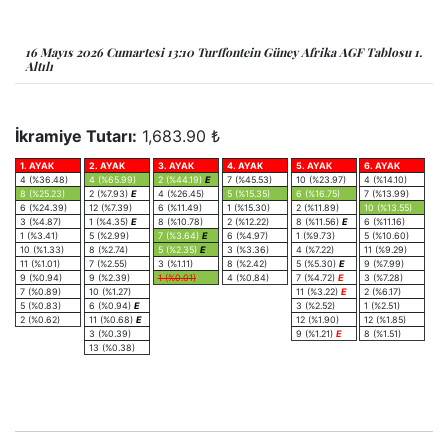
16 Mayıs 2026 Cumartesi 13:10 Turffontein Güney Afrika AGF Tablosu 1.
Altılı
İkramiye Tutarı:
1,683.90 ₺
1. AYAK
2. AYAK
3. AYAK
4. AYAK
5. AYAK
6. AYAK
4 (%36.48)
4 (%65.99)
2 (%44.19)
E
7 (%45.53)
10 (%23.97)
4 (%14.10)
8 (%25.23)
2 (%7.93)
E
4 (%26.45)
5 (%15.35)
6 (%16.75)
7 (%13.99)
6 (%24.39)
12 (%7.39)
6 (%11.49)
1 (%15.30)
2 (%11.89)
10 (%13.55)
3 (%4.87)
1 (%4.35)
E
8 (%10.78)
2 (%12.22)
8 (%11.56)
E
6 (%11.16)
1 (%3.41)
5 (%2.99)
7 (%3.64)
E
6 (%4.97)
1 (%9.73)
5 (%10.60)
10 (%1.33)
8 (%2.74)
5 (%2.35)
E
3 (%3.36)
4 (%7.22)
11 (%9.29)
11 (%1.01)
7 (%2.55)
3 (%1.11)
8 (%2.42)
5 (%5.30)
E
9 (%7.99)
9 (%0.94)
9 (%2.39)
1 (%0.01)
4 (%0.84)
7 (%4.72)
E
3 (%7.28)
7 (%0.89)
10 (%1.27)
11 (%3.22)
E
2 (%6.17)
5 (%0.83)
6 (%0.94)
E
3 (%2.52)
1 (%2.51)
2 (%0.62)
11 (%0.68)
E
12 (%1.90)
12 (%1.85)
3 (%0.39)
9 (%1.21)
E
8 (%1.51)
13 (%0.38)