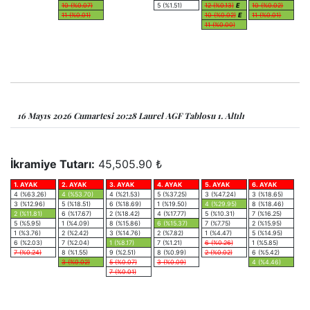
10 (%0.07)
5 (%1.51)
12 (%0.13)
E
10 (%0.02)
11 (%0.01)
10 (%0.02)
E
11 (%0.01)
11 (%0.00)
16 Mayıs 2026 Cumartesi 20:28 Laurel AGF Tablosu 1. Altılı
İkramiye Tutarı:
45,505.90 ₺
1. AYAK
2. AYAK
3. AYAK
4. AYAK
5. AYAK
6. AYAK
4 (%63.26)
4 (%53.70)
4 (%21.53)
5 (%37.25)
3 (%47.24)
3 (%18.65)
3 (%12.96)
5 (%18.51)
6 (%18.69)
1 (%19.50)
4 (%29.95)
8 (%18.46)
2 (%11.81)
6 (%17.67)
2 (%18.42)
4 (%17.77)
5 (%10.31)
7 (%16.25)
5 (%5.95)
1 (%4.09)
8 (%15.86)
6 (%15.37)
7 (%7.75)
2 (%15.95)
1 (%3.76)
2 (%2.42)
3 (%14.76)
2 (%7.82)
1 (%4.47)
5 (%14.95)
6 (%2.03)
7 (%2.04)
1 (%8.17)
7 (%1.21)
6 (%0.26)
1 (%5.85)
7 (%0.24)
8 (%1.55)
9 (%2.51)
8 (%0.99)
2 (%0.02)
6 (%5.42)
3 (%0.02)
5 (%0.07)
3 (%0.09)
4 (%4.46)
7 (%0.01)