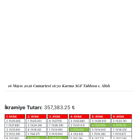
16 Mayıs 2026 Cumartesi 16:30 Karma AGF Tablosu 1. Altılı
İkramiye Tutarı:
357,383.25 ₺
1. AYAK
2. AYAK
3. AYAK
4. AYAK
5. AYAK
6. AYAK
2 (%30.65)
1 (%45.30)
6 (%27.15)
3 (%52.88)
3 (%28.93)
2 (%23.74)
1 (%21.88)
3 (%24.36)
7 (%26.39)
2 (%30.03)
4 (%27.95)
4 (%18.12)
3 (%15.94)
8 (%18.52)
1 (%14.99)
1 (%15.43)
5 (%14.64)
7 (%18.05)
5 (%13.39)
2 (%6.27)
2 (%12.94)
4 (%0.92)
1 (%10.36)
1 (%12.67)
6 (%5.98)
7 (%2.56)
3 (%8.37)
5 (%0.74)
6 (%7.73)
3 (%11.04)