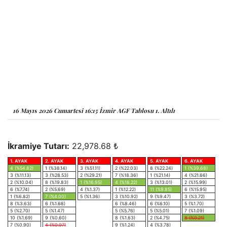
16 Mayıs 2026 Cumartesi 16:15 İzmir AGF Tablosu 1. Altılı
İkramiye Tutarı:
22,978.68 ₺
1. AYAK
2. AYAK
3. AYAK
4. AYAK
5. AYAK
6. AYAK
4 (%54.82)
1 (%38.14)
3 (%51.11)
2 (%22.03)
8 (%22.24)
1 (%39.68)
3 (%11.13)
3 (%28.53)
2 (%29.21)
7 (%18.36)
1 (%21.14)
4 (%21.66)
2 (%10.04)
8 (%19.83)
1 (%16.95)
4 (%18.22)
3 (%13.01)
2 (%15.99)
6 (%7.74)
2 (%5.69)
4 (%1.37)
1 (%12.22)
11 (%9.85)
6 (%15.95)
1 (%6.82)
7 (%4.00)
5 (%1.36)
3 (%10.92)
9 (%9.47)
3 (%3.72)
8 (%3.63)
6 (%1.68)
6 (%8.46)
6 (%6.10)
5 (%1.70)
5 (%2.70)
5 (%1.47)
5 (%5.76)
5 (%5.01)
7 (%1.09)
10 (%1.69)
9 (%0.60)
8 (%1.63)
2 (%4.75)
8 (%0.21)
7 (%0.90)
4 (%0.07)
9 (%1.24)
4 (%3.78)