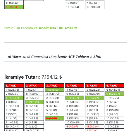
11 (%0.42)
10 (%0.61)
7 (%3.66)
9 (%0.12)
11 (%0.54)
10 (%0.98)
İzmir TJK tahmin ve Analiz için TIKLAYIN !!!
16 Mayıs 2026 Cumartesi 16:15 İzmir AGF Tablosu 2. Altılı
İkramiye Tutarı:
7,154.12 ₺
1. AYAK
2. AYAK
3. AYAK
4. AYAK
5. AYAK
6. AYAK
7 (%23.78)
1 (%24.71)
1 (%46.12)
4 (%37.91)
9 (%23.22)
6 (%41.04)
2 (%20.90)
8 (%20.97)
4 (%19.72)
6 (%17.85)
6 (%22.70)
9 (%28.37)
4 (%18.67)
3 (%12.60)
2 (%16.31)
1 (%14.37)
1 (%22.27)
1 (%10.32)
1 (%10.58)
11 (%11.25)
6 (%12.92)
7 (%11.95)
8 (%13.57)
7 (%5.74)
3 (%10.07)
9 (%8.31)
3 (%3.14)
8 (%9.88)
4 (%5.25)
3 (%4.53)
6 (%7.69)
6 (%5.35)
5 (%1.01)
2 (%4.42)
5 (%5.07)
8 (%3.89)
5 (%5.20)
5 (%4.94)
7 (%0.68)
9 (%1.78)
10 (%3.16)
5 (%2.30)
8 (%1.35)
2 (%4.93)
8 (%0.11)
3 (%0.93)
7 (%2.75)
10 (%1.55)
9 (%0.96)
4 (%3.11)
10 (%0.85)
3 (%1.95)
4 (%1.32)
10 (%0.44)
7 (%3.10)
5 (%0.07)
11 (%0.04)
11 (%0.52)
11 (%0.37)
10 (%0.73)
2 (%0.02)
13 (%0.31)