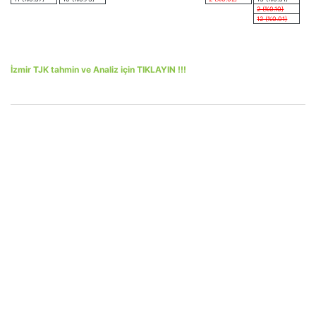
2 (%0.10)
12 (%0.01)
İzmir TJK tahmin ve Analiz için TIKLAYIN !!!