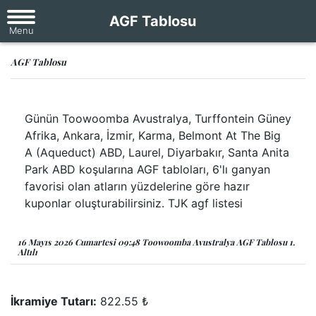
AGF Tablosu
AGF Tablosu
Günün Toowoomba Avustralya, Turffontein Güney
Afrika, Ankara, İzmir, Karma, Belmont At The Big
A (Aqueduct) ABD, Laurel, Diyarbakır, Santa Anita
Park ABD koşularına AGF tabloları, 6'lı ganyan
favorisi olan atların yüzdelerine göre hazır
kuponlar oluşturabilirsiniz. TJK agf listesi
16 Mayıs 2026 Cumartesi 09:48 Toowoomba Avustralya AGF Tablosu 1.
Altılı
İkramiye Tutarı:
822.55 ₺