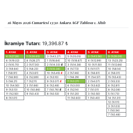
16 Mayıs 2026 Cumartesi 13:30 Ankara AGF Tablosu 1. Altılı
İkramiye Tutarı:
19,396.87 ₺
1. AYAK
2. AYAK
3. AYAK
4. AYAK
5. AYAK
6. AYAK
4 (%27.28)
1 (%36.65)
3 (%43.27)
5 (%35.05)
9 (%43.56)
9 (%28.09)
6 (%19.02)
8 (%26.27)
1 (%16.64)
10 (%18.67)
4 (%12.99)
13 (%23.25)
2 (%10.70)
2 (%17.30)
2 (%14.33)
E
3 (%14.38)
10 (%11.50)
11 (%12.66)
3 (%9.84)
5 (%8.23)
5 (%10.38)
8 (%7.72)
5 (%11.17)
10 (%8.14)
1 (%8.91)
4 (%3.61)
10 (%5.45)
E
2 (%7.46)
6 (%6.61)
4 (%6.01)
7 (%6.90)
6 (%2.89)
4 (%3.10)
1 (%6.29)
11 (%4.57)
15 (%5.43)
5 (%6.21)
7 (%2.11)
9 (%3.07)
E
7 (%3.27)
2 (%4.07)
2 (%5.33)
10 (%4.50)
3 (%1.66)
6 (%2.48)
6 (%3.00)
8 (%3.62)
6 (%2.81)
9 (%3.13)
10 (%0.86)
7 (%0.76)
E
4 (%2.14)
7 (%1.01)
8 (%2.08)
11 (%2.50)
9 (%0.43)
8 (%0.53)
9 (%1.20)
3 (%0.50)
5 (%1.73)
8 (%1.01)
11 (%0.83)
1 (%0.40)
14 (%1.31)
12 (%1.11)
3 (%1.03)
1 (%0.54)
7 (%0.48)