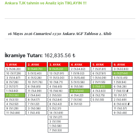
Ankara TJK tahmin ve Analiz için TIKLAYIN !!!
16 Mayıs 2026 Cumartesi 13:30 Ankara AGF Tablosu 2. Altılı
İkramiye Tutarı:
162,835.56 ₺
1. AYAK
2. AYAK
3. AYAK
4. AYAK
5. AYAK
6. AYAK
5 (%36.20)
9 (%40.70)
9 (%25.22)
2 (%34.82)
7 (%31.81)
3 (%32.83)
10 (%17.29)
5 (%12.40)
13 (%21.91)
1 (%19.02)
6 (%27.81)
4 (%27.44)
3 (%14.87)
4 (%12.26)
11 (%13.00)
3 (%15.48)
1 (%14.09)
5 (%13.45)
8 (%7.26)
10 (%11.76)
10 (%8.71)
5 (%13.56)
2 (%11.55)
1 (%9.94)
2 (%7.07)
6 (%6.85)
4 (%6.65)
6 (%5.58)
3 (%6.81)
6 (%6.28)
1 (%5.92)
11 (%4.99)
15 (%6.16)
9 (%5.04)
4 (%3.63)
7 (%6.13)
E
7 (%3.56)
2 (%4.64)
2 (%5.53)
4 (%4.22)
8 (%2.75)
10 (%1.57)
6 (%3.13)
8 (%4.17)
6 (%2.84)
7 (%1.16)
5 (%1.55)
2 (%0.69)
4 (%2.52)
7 (%1.22)
8 (%2.42)
8 (%1.12)
8 (%0.63)
E
9 (%1.29)
3 (%0.56)
5 (%2.31)
11 (%0.57)
11 (%0.88)
1 (%0.45)
14 (%1.69)
9 (%0.48)
12 (%1.27)
3 (%1.19)
1 (%0.58)
7 (%0.53)