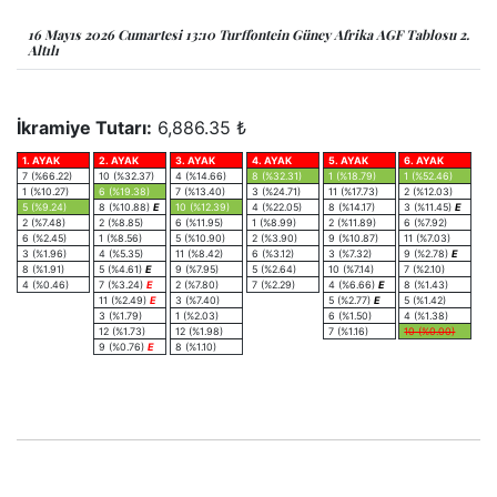
16 Mayıs 2026 Cumartesi 13:10 Turffontein Güney Afrika AGF Tablosu 2.
Altılı
İkramiye Tutarı:
6,886.35 ₺
1. AYAK
2. AYAK
3. AYAK
4. AYAK
5. AYAK
6. AYAK
7 (%66.22)
10 (%32.37)
4 (%14.66)
8 (%32.31)
1 (%18.79)
1 (%52.46)
1 (%10.27)
6 (%19.38)
7 (%13.40)
3 (%24.71)
11 (%17.73)
2 (%12.03)
5 (%9.24)
8 (%10.88)
E
10 (%12.39)
4 (%22.05)
8 (%14.17)
3 (%11.45)
E
2 (%7.48)
2 (%8.85)
6 (%11.95)
1 (%8.99)
2 (%11.89)
6 (%7.92)
6 (%2.45)
1 (%8.56)
5 (%10.90)
2 (%3.90)
9 (%10.87)
11 (%7.03)
3 (%1.96)
4 (%5.35)
11 (%8.42)
6 (%3.12)
3 (%7.32)
9 (%2.78)
E
8 (%1.91)
5 (%4.61)
E
9 (%7.95)
5 (%2.64)
10 (%7.14)
7 (%2.10)
4 (%0.46)
7 (%3.24)
E
2 (%7.80)
7 (%2.29)
4 (%6.66)
E
8 (%1.43)
11 (%2.49)
E
3 (%7.40)
5 (%2.77)
E
5 (%1.42)
3 (%1.79)
1 (%2.03)
6 (%1.50)
4 (%1.38)
12 (%1.73)
12 (%1.98)
7 (%1.16)
10 (%0.00)
9 (%0.76)
E
8 (%1.10)