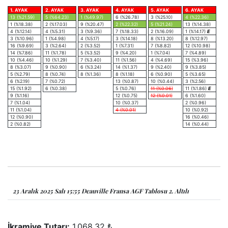
1. AYAK
2. AYAK
3. AYAK
4. AYAK
5. AYAK
6. AYAK
13 (%21.59)
5 (%64.23)
1 (%49.97)
6 (%26.78)
3 (%25.10)
4 (%22.36)
1 (%18.38)
2 (%17.03)
9 (%20.47)
2 (%22.32)
5 (%21.24)
13 (%14.38)
4 (%12.14)
4 (%5.31)
3 (%9.36)
7 (%18.33)
2 (%16.09)
1 (%14.17)
E
3 (%10.96)
1 (%4.98)
4 (%5.17)
3 (%14.18)
8 (%13.20)
8 (%12.97)
16 (%9.69)
3 (%2.64)
2 (%3.52)
1 (%7.31)
7 (%8.82)
12 (%10.98)
14 (%7.86)
11 (%1.78)
5 (%3.52)
9 (%4.20)
1 (%7.04)
7 (%4.89)
10 (%4.46)
10 (%1.29)
7 (%3.40)
11 (%1.56)
4 (%4.69)
15 (%3.96)
8 (%3.07)
9 (%0.90)
6 (%3.24)
14 (%1.37)
9 (%2.40)
9 (%3.85)
5 (%2.79)
8 (%0.74)
8 (%1.36)
8 (%1.18)
6 (%0.90)
5 (%3.65)
6 (%2.19)
7 (%0.72)
13 (%0.87)
10 (%0.44)
3 (%2.56)
15 (%1.92)
6 (%0.38)
5 (%0.76)
11 (%0.06)
11 (%1.86)
E
9 (%1.16)
12 (%0.75)
12 (%0.01)
6 (%1.60)
7 (%1.04)
10 (%0.37)
2 (%0.96)
11 (%1.04)
4 (%0.01)
10 (%0.92)
12 (%0.90)
16 (%0.46)
2 (%0.82)
14 (%0.44)
23 Aralık 2025 Salı 15:55 Deauville Fransa AGF Tablosu 2. Altılı
İkramiye Tutarı:
1,068.32 ₺