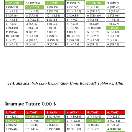
7 (%15.80)
10 (%17.67)
1 (%22.13)
11 (%18.51)
12 (%17.58)
9 (%13.79)
1 (%14.13)
2 (%16.25)
2 (%7.23)
7 (%17.45)
2 (%13.63)
4 (%12.45)
4 (%8.63)
11 (%11.55)
5 (%3.74)
12 (%13.02)
8 (%11.60)
12 (%9.00)
5 (%5.36)
8 (%7.49)
10 (%3.68)
2 (%9.35)
6 (%10.80)
3 (%6.06)
3 (%4.83)
12 (%5.03)
6 (%1.66)
6 (%7.67)
4 (%8.58)
11 (%5.14)
6 (%4.18)
3 (%4.47)
4 (%1.36)
4 (%5.12)
1 (%4.50)
1 (%4.07)
2 (%3.49)
1 (%4.33)
3 (%1.14)
9 (%2.70)
10 (%3.00)
10 (%2.89)
11 (%2.44)
9 (%3.29)
7 (%0.73)
1 (%2.38)
5 (%2.32)
5 (%2.48)
10 (%1.60)
7 (%2.88)
9 (%0.57)
10 (%0.76)
11 (%2.17)
7 (%2.09)
9 (%1.11)
4 (%2.60)
12 (%0.27)
5 (%0.68)
7 (%2.06)
2 (%1.59)
8 (%0.48)
5 (%1.02)
11 (%0.18)
8 (%0.58)
9 (%1.19)
6 (%1.03)
23 Aralık 2025 Salı 14:10 Happy Valley Hong Kong AGF Tablosu 2. Altılı
İkramiye Tutarı:
0.00 ₺
1. AYAK
2. AYAK
3. AYAK
4. AYAK
5. AYAK
6. AYAK
8 (%52.80)
3 (%19.85)
3 (%19.70)
8 (%30.89)
2 (%44.49)
7 (%27.69)
1 (%20.37)
11 (%17.95)
12 (%16.58)
9 (%15.53)
11 (%17.63)
3 (%21.55)
2 (%6.72)
7 (%16.16)
2 (%14.20)
4 (%13.91)
10 (%13.61)
2 (%14.45)
5 (%5.46)
12 (%13.50)
8 (%12.48)
12 (%10.29)
7 (%6.22)
4 (%10.66)