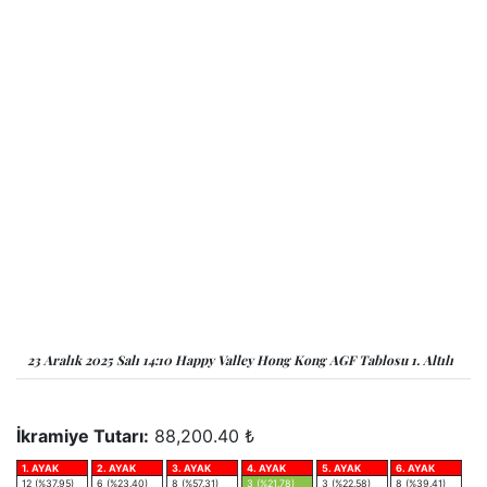
23 Aralık 2025 Salı 14:10 Happy Valley Hong Kong AGF Tablosu 1. Altılı
İkramiye Tutarı:
88,200.40 ₺
1. AYAK
2. AYAK
3. AYAK
4. AYAK
5. AYAK
6. AYAK
12 (%37.95)
6 (%23.40)
8 (%57.31)
3 (%21.78)
3 (%22.58)
8 (%39.41)