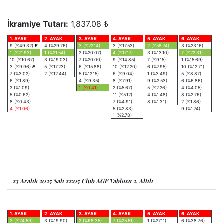
İkramiye Tutarı:
1,837.08 ₺
1. AYAK
2. AYAK
3. AYAK
4. AYAK
5. AYAK
6. AYAK
9 (%49.32)
E
4 (%29.76)
3 (%22.14)
3 (%17.53)
2 (%58.74)
3 (%23.16)
1 (%21.93)
1 (%21.54)
2 (%20.07)
4 (%17.17)
3 (%13.10)
7 (%22.31)
10 (%10.67)
3 (%19.03)
7 (%20.00)
9 (%14.85)
7 (%9.15)
1 (%15.69)
3 (%9.96)
E
5 (%17.23)
6 (%15.88)
10 (%12.20)
6 (%7.95)
10 (%12.71)
7 (%3.02)
2 (%12.44)
5 (%12.15)
6 (%9.04)
1 (%3.49)
5 (%8.87)
6 (%1.89)
4 (%9.35)
8 (%7.91)
9 (%2.53)
6 (%6.86)
2 (%1.09)
1 (%0.41)
2 (%5.67)
5 (%2.26)
4 (%4.05)
5 (%0.62)
11 (%5.12)
4 (%1.48)
8 (%2.76)
8 (%0.43)
7 (%4.91)
8 (%1.31)
2 (%1.86)
4 (%1.06)
5 (%2.83)
9 (%1.74)
1 (%2.78)
23 Aralık 2025 Salı 22:05 Club AGF Tablosu 2. Altılı
1. AYAK
2. AYAK
3. AYAK
4. AYAK
5. AYAK
6. AYAK
3 (%24.59)
3 (%19.90)
2 (%68.35)
7 (%25.51)
1 (%27.11)
6 (%38.76)