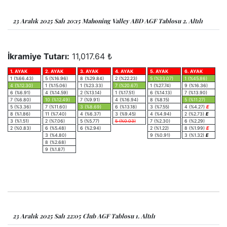
23 Aralık 2025 Salı 20:15 Mahoning Valley ABD AGF Tablosu 2. Altılı
İkramiye Tutarı:
11,017.64 ₺
1. AYAK
2. AYAK
3. AYAK
4. AYAK
5. AYAK
6. AYAK
1 (%66.43)
5 (%16.96)
8 (%29.84)
2 (%22.23)
5 (%33.07)
1 (%45.86)
4 (%12.30)
1 (%15.06)
1 (%23.33)
7 (%20.67)
1 (%27.74)
9 (%16.36)
6 (%6.91)
4 (%14.59)
2 (%13.14)
1 (%17.51)
6 (%14.13)
7 (%13.90)
7 (%6.80)
10 (%12.49)
7 (%9.91)
4 (%16.94)
8 (%8.15)
5 (%11.27)
5 (%3.36)
7 (%11.60)
3 (%8.69)
6 (%13.18)
3 (%7.55)
4 (%4.27)
E
8 (%1.86)
11 (%7.40)
4 (%6.37)
3 (%9.45)
4 (%4.94)
2 (%2.73)
E
3 (%1.51)
2 (%7.06)
5 (%5.77)
5 (%0.03)
7 (%2.30)
6 (%2.29)
2 (%0.83)
6 (%5.48)
6 (%2.94)
2 (%1.22)
8 (%1.99)
E
3 (%4.80)
9 (%0.91)
3 (%1.32)
E
8 (%2.68)
9 (%1.87)
23 Aralık 2025 Salı 22:05 Club AGF Tablosu 1. Altılı