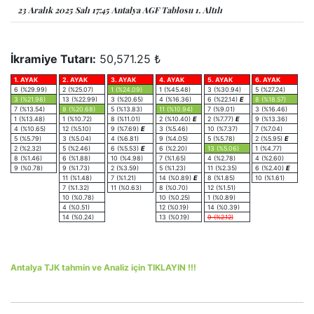
23 Aralık 2025 Salı 17:45 Antalya AGF Tablosu 1. Altılı
İkramiye Tutarı:
50,571.25 ₺
1. AYAK
2. AYAK
3. AYAK
4. AYAK
5. AYAK
6. AYAK
6 (%29.99)
2 (%25.07)
1 (%24.09)
1 (%45.48)
3 (%30.94)
5 (%27.24)
3 (%21.98)
13 (%22.99)
3 (%20.65)
4 (%16.36)
6 (%22.14)
E
8 (%18.57)
7 (%13.54)
8 (%20.68)
5 (%13.83)
11 (%10.94)
7 (%9.01)
3 (%16.46)
1 (%13.48)
1 (%10.72)
8 (%11.01)
2 (%10.40)
E
2 (%7.77)
E
9 (%13.36)
4 (%10.65)
12 (%5.10)
9 (%7.69)
E
3 (%5.46)
10 (%7.37)
7 (%7.04)
5 (%5.79)
3 (%5.04)
4 (%6.81)
9 (%4.05)
5 (%5.78)
2 (%5.95)
E
2 (%2.32)
5 (%2.46)
6 (%5.53)
E
6 (%2.20)
13 (%5.06)
1 (%4.77)
8 (%1.46)
6 (%1.88)
10 (%4.98)
7 (%1.65)
4 (%2.78)
4 (%2.60)
9 (%0.78)
9 (%1.73)
2 (%3.59)
5 (%1.23)
11 (%2.35)
6 (%2.40)
E
11 (%1.48)
7 (%1.21)
14 (%0.89)
E
8 (%1.85)
10 (%1.61)
7 (%1.32)
11 (%0.63)
8 (%0.70)
12 (%1.51)
10 (%0.78)
10 (%0.25)
1 (%0.89)
4 (%0.51)
12 (%0.19)
14 (%0.39)
14 (%0.24)
13 (%0.19)
9 (%2.12)
Antalya TJK tahmin ve Analiz için TIKLAYIN !!!