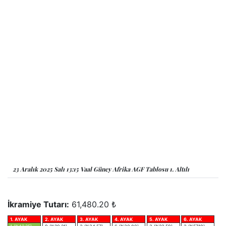
23 Aralık 2025 Salı 13:15 Vaal Güney Afrika AGF Tablosu 1. Altılı
İkramiye Tutarı:
61,480.20 ₺
1. AYAK
2. AYAK
3. AYAK
4. AYAK
5. AYAK
6. AYAK