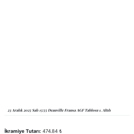
23 Aralık 2025 Salı 15:55 Deauville Fransa AGF Tablosu 1. Altılı
İkramiye Tutarı:
474.84 ₺