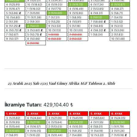
1 (%42.25)
9 (%20.21)
3 (%34.57)
6 (%30.80)
3 (%23.59)
3 (%57.19)
4 (%25.95)
10 (%18.62)
8 (%19.03)
3 (%19.72)
6 (%17.24)
6 (%10.67)
3 (%16.47)
1 (%16.02)
4 (%17.75)
4 (%16.49)
2 (%12.85)
4 (%8.27)
5 (%5.96)
E
7 (%15.19)
2 (%10.00)
9 (%15.90)
8 (%9.31)
5 (%6.71)
10 (%4.80)
11 (%11.38)
7 (%7.31)
1 (%8.95)
5 (%9.12)
7 (%4.15)
2 (%1.39)
2 (%9.30)
5 (%5.25)
8 (%5.91)
7 (%8.68)
E
1 (%3.52)
8 (%1.25)
E
4 (%4.12)
9 (%3.53)
5 (%1.18)
9 (%6.85)
8 (%3.12)
6 (%0.70)
E
3 (%3.60)
E
10 (%1.13)
10 (%1.00)
4 (%6.32)
E
9 (%3.06)
7 (%0.67)
5 (%0.75)
E
1 (%1.10)
7 (%0.03)
1 (%6.04)
2 (%1.83)
9 (%0.57)
8 (%0.66)
6 (%0.33)
2 (%0.02)
10 (%1.48)
6 (%0.16)
23 Aralık 2025 Salı 13:15 Vaal Güney Afrika AGF Tablosu 2. Altılı
İkramiye Tutarı:
429,104.40 ₺
1. AYAK
2. AYAK
3. AYAK
4. AYAK
5. AYAK
6. AYAK
3 (%35.82)
6 (%24.84)
3 (%21.06)
3 (%45.19)
7 (%65.64)
8 (%24.05)
8 (%19.95)
3 (%21.19)
6 (%15.64)
6 (%14.22)
4 (%11.55)
5 (%18.54)
4 (%15.44)
4 (%16.57)
2 (%13.03)
4 (%10.51)
6 (%8.01)
1 (%11.79)
2 (%10.65)
9 (%16.05)
5 (%11.41)
5 (%9.35)
11 (%4.19)
3 (%11.24)
7 (%6.91)
1 (%10.22)
8 (%10.44)
7 (%4.88)
12 (%3.22)
7 (%10.18)
E