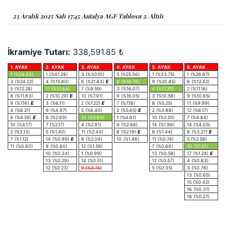
23 Aralık 2025 Salı 17:45 Antalya AGF Tablosu 2. Altılı
İkramiye Tutarı:
338,591.85 ₺
1. AYAK
2. AYAK
3. AYAK
4. AYAK
5. AYAK
6. AYAK
1 (%24.68)
1 (%41.28)
3 (%30.10)
5 (%25.36)
1 (%33.75)
1 (%26.87)
3 (%24.22)
4 (%15.80)
6 (%21.63)
E
8 (%18.78)
9 (%20.85)
6 (%12.42)
5 (%12.28)
11 (%12.64)
7 (%9.59)
3 (%16.07)
4 (%17.20)
2 (%11.16)
8 (%11.83)
2 (%10.29)
E
10 (%7.91)
9 (%16.05)
3 (%10.58)
9 (%10.65)
9 (%7.16)
E
3 (%6.11)
2 (%7.22)
E
7 (%7.18)
8 (%5.25)
11 (%9.99)
4 (%6.21)
9 (%4.97)
5 (%6.40)
2 (%5.65)
E
2 (%3.88)
12 (%8.17)
6 (%4.59)
E
6 (%2.69)
13 (%5.93)
1 (%4.61)
10 (%2.20)
7 (%4.84)
10 (%4.17)
7 (%2.17)
4 (%2.91)
4 (%2.66)
14 (%1.96)
14 (%4.05)
2 (%3.13)
5 (%1.40)
11 (%2.44)
6 (%2.19)
E
6 (%1.44)
8 (%3.27)
E
7 (%1.12)
14 (%0.99)
E
8 (%2.04)
10 (%1.46)
11 (%0.74)
5 (%2.58)
11 (%0.60)
8 (%0.80)
12 (%1.59)
7 (%0.66)
10 (%1.51)
10 (%0.34)
1 (%0.99)
13 (%0.58)
17 (%1.24)
E
13 (%0.29)
14 (%0.51)
12 (%0.57)
4 (%0.83)
12 (%0.23)
9 (%0.74)
5 (%0.35)
3 (%0.76)
13 (%0.65)
15 (%0.42)
16 (%0.31)
18 (%0.27)