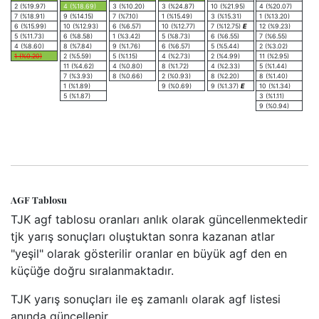
2 (%19.97)
4 (%18.69)
3 (%10.20)
3 (%24.87)
10 (%21.95)
4 (%20.07)
7 (%18.91)
9 (%14.15)
7 (%7.10)
1 (%15.49)
3 (%15.31)
1 (%13.20)
6 (%15.99)
10 (%12.93)
6 (%6.57)
10 (%12.77)
7 (%12.75)
E
12 (%9.23)
5 (%11.73)
6 (%8.58)
1 (%3.42)
5 (%8.73)
6 (%6.55)
7 (%6.55)
4 (%8.60)
8 (%7.84)
9 (%1.76)
6 (%6.57)
5 (%5.44)
2 (%3.02)
1 (%0.20)
2 (%5.59)
5 (%1.15)
4 (%2.73)
2 (%4.99)
11 (%2.95)
11 (%4.62)
4 (%0.80)
8 (%1.72)
4 (%2.33)
5 (%1.44)
7 (%3.93)
8 (%0.66)
2 (%0.93)
8 (%2.20)
8 (%1.40)
1 (%1.89)
9 (%0.69)
9 (%1.37)
E
10 (%1.34)
5 (%1.87)
3 (%1.11)
9 (%0.94)
AGF Tablosu
TJK agf tablosu oranları anlık olarak güncellenmektedir
tjk yarış sonuçları oluştuktan sonra kazanan atlar
"yeşil" olarak gösterilir oranlar en büyük agf den en
küçüğe doğru sıralanmaktadır.
TJK yarış sonuçları ile eş zamanlı olarak agf listesi
anında güncellenir.