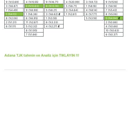
9 (%12.69)
4 (%15.55)
9 (%16.71)
4 (%20.99)
3 (%9.72)
9 (%15.18)
3 (%6.87)
2 (%10.63)
8 (%13.74)
5 (%6.71)
1 (%8.18)
3 (%6.18)
7 (%4.49)
9 (%8.98)
5 (%8.21)
3 (%4.64)
4 (%8.14)
7 (%5.42)
1 (%4.13)
1 (%8.38)
3 (%6.62)
E
1 (%2.61)
6 (%7.77)
8 (%5.06)
8 (%2.06)
6 (%6.95)
1 (%3.55)
5 (%3.18)
5 (%4.94)
E
2 (%1.31)
11 (%2.87)
6 (%3.33)
2 (%0.86)
6 (%1.11)
5 (%2.32)
4 (%2.27)
E
4 (%0.66)
8 (%1.95)
10 (%0.63)
7 (%1.66)
6 (%0.37)
Adana TJK tahmin ve Analiz için TIKLAYIN !!!