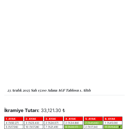
23 Aralık 2025 Salı 15:00 Adana AGF Tablosu 1. Altılı
İkramiye Tutarı:
33,121.30 ₺
1. AYAK
2. AYAK
3. AYAK
4. AYAK
5. AYAK
6. AYAK
4 (%50.27)
3 (%23.43)
2 (%24.07)
2 (%34.88)
7 (%45.66)
1 (%45.08)
5 (%17.06)
10 (%17.28)
7 (%21.49)
6 (%30.17)
2 (%17.34)
11 (%15.62)
E