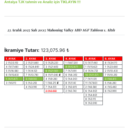
Antalya TJK tahmin ve Analiz için TIKLAYIN !!!
23 Aralık 2025 Salı 20:15 Mahoning Valley ABD AGF Tablosu 1. Altılı
İkramiye Tutarı:
123,075.96 ₺
1. AYAK
2. AYAK
3. AYAK
4. AYAK
5. AYAK
6. AYAK
2 (%33.15)
2 (%31.88)
5 (%25.23)
1 (%67.20)
5 (%17.46)
8 (%34.11)
4 (%17.48)
6 (%24.69)
3 (%21.65)
4 (%12.67)
1 (%15.62)
1 (%23.68)
5 (%16.56)
1 (%14.12)
6 (%21.50)
7 (%7.09)
4 (%14.72)
2 (%10.43)
6 (%15.83)
7 (%13.78)
8 (%11.08)
E
6 (%6.35)
10 (%11.57)
7 (%10.25)
1 (%11.87)
3 (%9.10)
4 (%9.26)
5 (%4.00)
7 (%11.51)
3 (%6.81)
3 (%5.11)
5 (%3.25)
1 (%6.21)
E
8 (%1.14)
11 (%7.60)
5 (%6.26)
4 (%3.19)
7 (%4.51)
3 (%0.81)
2 (%6.58)
4 (%5.46)
2 (%0.55)
2 (%0.74)
6 (%4.92)
6 (%2.99)
3 (%4.82)
8 (%3.11)
9 (%2.09)